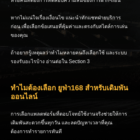
หรือคนที่ต้องการทดสอบความลื่นของการฝาก-ถอน
หากไม่แน่ใจเรื่องเงื่อนไข แนะนำทักแชทฝ่ายบริการ
ก่อน เพื่อเลือกข้อเสนอที่คุ้มค่าและตรงกับสไตล์การเล่น
ของคุณ
ถ้าอยากรู้เหตุผลว่าทำไมหลายคนถึงเลือกใช้ และระบบ
รองรับอะไรบ้าง อ่านต่อใน Section 3
ทำไมต้องเลือก ยูฟ่า168 สำหรับเดิมพัน
ออนไลน์
การเลือกแพลตฟอร์มที่ตอบโจทย์ใช้งานจริงช่วยให้การ
เดิมพันสะดวกขึ้นทุกวัน และลดปัญหาเวลาที่คุณ
ต้องการทำรายการทันที