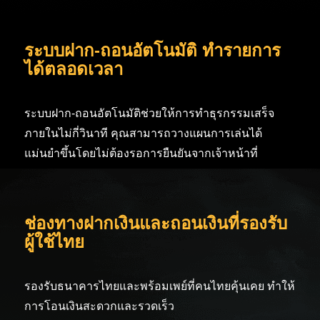
ระบบฝาก-ถอนอัตโนมัติ ทำรายการ
ได้ตลอดเวลา
ระบบฝาก-ถอนอัตโนมัติช่วยให้การทำธุรกรรมเสร็จ
ภายในไม่กี่วินาที คุณสามารถวางแผนการเล่นได้
แม่นยำขึ้นโดยไม่ต้องรอการยืนยันจากเจ้าหน้าที่
ช่องทางฝากเงินและถอนเงินที่รองรับ
ผู้ใช้ไทย
รองรับธนาคารไทยและพร้อมเพย์ที่คนไทยคุ้นเคย ทำให้
การโอนเงินสะดวกและรวดเร็ว