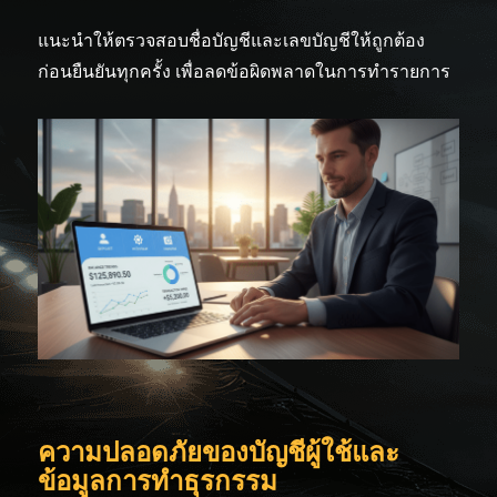
แนะนำให้ตรวจสอบชื่อบัญชีและเลขบัญชีให้ถูกต้อง
ก่อนยืนยันทุกครั้ง เพื่อลดข้อผิดพลาดในการทำรายการ
ความปลอดภัยของบัญชีผู้ใช้และ
ข้อมูลการทำธุรกรรม