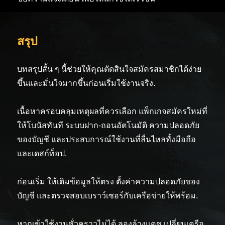
สรุป
บทสรุปสั้น ๆ นี้ช่วยให้คุณตัดสินใจสมัครสมาชิกได้ง่าย
ขึ้นและมั่นใจมากขึ้นก่อนเริ่มใช้งานจริง.
เนื้อหาครอบคลุมเหตุผลที่ควรเลือก แพ็กเกจสมัครใหม่ที่
ให้โบนัสทันที ระบบฝาก-ถอนอัตโนมัติ ความปลอดภัย
ของบัญชี และประสบการณ์ใช้งานที่ลื่นไหลทั้งมือถือ
และเดสก์ท็อป.
ก่อนเริ่ม ให้เติมข้อมูลให้ตรง ตั้งค่าความปลอดภัยของ
บัญชี และตรวจสอบเบราว์เซอร์กับเครือข่ายให้พร้อม.
หากเข้าใช้งานชั่วคราวไม่ได้ ลองล้างแคช เปลี่ยนเครือ