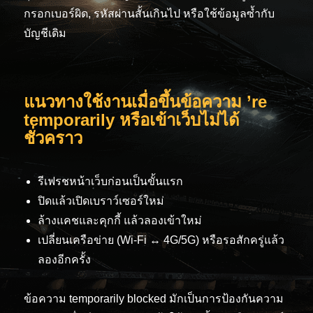
กรอกเบอร์ผิด, รหัสผ่านสั้นเกินไป หรือใช้ข้อมูลซ้ำกับ
บัญชีเดิม
แนวทางใช้งานเมื่อขึ้นข้อความ ’re
temporarily หรือเข้าเว็บไม่ได้
ชั่วคราว
รีเฟรชหน้าเว็บก่อนเป็นขั้นแรก
ปิดแล้วเปิดเบราว์เซอร์ใหม่
ล้างแคชและคุกกี้ แล้วลองเข้าใหม่
เปลี่ยนเครือข่าย (Wi‑Fi ↔ 4G/5G) หรือรอสักครู่แล้ว
ลองอีกครั้ง
ข้อความ temporarily blocked มักเป็นการป้องกันความ