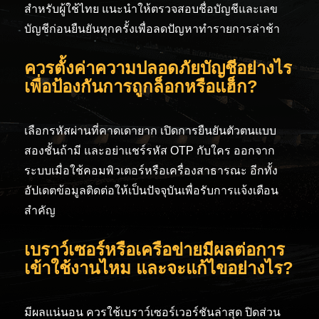
สำหรับผู้ใช้ไทย แนะนำให้ตรวจสอบชื่อบัญชีและเลข
บัญชีก่อนยืนยันทุกครั้งเพื่อลดปัญหาทำรายการล่าช้า
ควรตั้งค่าความปลอดภัยบัญชีอย่างไร
เพื่อป้องกันการถูกล็อกหรือแฮ็ก?
เลือกรหัสผ่านที่คาดเดายาก เปิดการยืนยันตัวตนแบบ
สองชั้นถ้ามี และอย่าแชร์รหัส OTP กับใคร ออกจาก
ระบบเมื่อใช้คอมพิวเตอร์หรือเครื่องสาธารณะ อีกทั้ง
อัปเดตข้อมูลติดต่อให้เป็นปัจจุบันเพื่อรับการแจ้งเตือน
สำคัญ
เบราว์เซอร์หรือเครือข่ายมีผลต่อการ
เข้าใช้งานไหม และจะแก้ไขอย่างไร?
มีผลแน่นอน ควรใช้เบราว์เซอร์เวอร์ชันล่าสุด ปิดส่วน