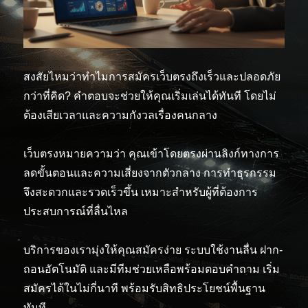
สงสัยไหมว่าทำไมการสมัครเว็บตรงถึงเร็วและปลอดภัย
กว่าที่คิด? คำตอบจะช่วยให้คุณเริ่มเล่นได้ทันที โดยไม่
ต้องเสียเวลาและความกังวลเรื่องคนกลาง
เว็บตรงหมายความว่า คุณเข้าโดยตรงผ่านลิงก์ทางการ
ลดขั้นตอนและความเสี่ยงจากตัวกลาง การทำธุรกรรม
จึงสะดวกและรวดเร็วขึ้น เหมาะสำหรับผู้ที่ต้องการ
ประสบการณ์ที่ลื่นไหล
บริการของเรามุ่งให้คุณสมัครง่าย ระบบใช้งานลื่น ฝาก-
ถอนอัตโนมัติ และมีทีมช่วยเหลือพร้อมตอบคำถาม เริ่ม
สมัครได้ในไม่กี่นาที พร้อมรับสิทธิประโยชน์พื้นฐาน
ทันที