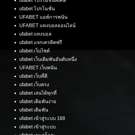
ufabet โปรโมชั่นพิเศษ
ufabet โปรโมชั่น
UFABET แอพ์การพนัน
UFABET แทงบอลออนไลน์
ufabet แทงบอล
ufabet แจกเครดิตฟรี
ufabet เว็บไซต์
ufabet เว็บเดิมพันอันดับหนึ่ง
UFABET เว็บพนัน
ufabet เว็บที่ดี
ufabet เว็บตรง
ufabet เล่นได้ทุกที่
ufabet เดิมพันง่าย
ufabet เดิมพัน
ufabet เข้าสู่ระบบ 168
ufabet เข้าสู่ระบบ