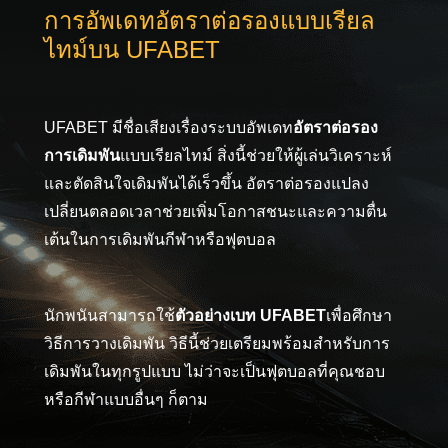
การอัพเดทอัตราต่อรองแบบเรียล
ไทม์บน UFABET
UFABET มีชื่อเสียงเรื่องระบบอัพเดท
อัตราต่อรอง
การเดิมพัน
แบบเรียลไทม์ สิ่งนี้ช่วยให้ผู้เล่นวิเคราะห์
และตัดสินใจเดิมพันได้เร็วขึ้น อัตราต่อรองแปลง
เปลี่ยนตลอดเวลาช่วยเพิ่มโอกาสชนะและความตื่น
เต้นในการเดิมพันกีฬาหรือฟุตบอล
นักพนันสามารถใช้
ตัวอย่างเบท UFABET
เพื่อศึกษา
วิธีการวางเดิมพัน วิธีนี้ช่วยเตรียมพร้อมสำหรับการ
เดิมพันในทุกรูปแบบ ไม่ว่าจะเป็นฟุตบอลที่คุณชอบ
หรือกีฬาแบบอื่นๆ ก็ตาม