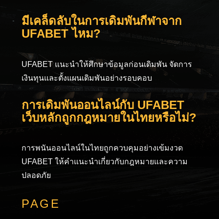
มีเคล็ดลับในการเดิมพันกีฬาจาก
UFABET ไหม?
UFABET แนะนำให้ศึกษาข้อมูลก่อนเดิมพัน จัดการ
เงินทุนและตั้งแผนเดิมพันอย่างรอบคอบ
การเดิมพันออนไลน์กับ UFABET
เว็บหลักถูกกฎหมายในไทยหรือไม่?
การพนันออนไลน์ในไทยถูกควบคุมอย่างเข้มงวด
UFABET ให้คำแนะนำเกี่ยวกับกฎหมายและความ
ปลอดภัย
PAGE