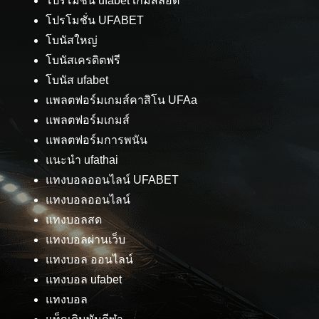
โปรโมชั่น ufabet เกมสล็อต
โปรโมชั่น UFABET
โบนัสใหญ่
โบนัสเครดิตฟรี
โบนัส ufabet
แพลตฟอร์มเกมส์คาสิโน UFAa
แพลตฟอร์มเกมส์
แพลตฟอร์มการพนัน
แนะนำ ufathai
แทงบอลออนไลน์ UFABET
แทงบอลออนไลน์
แทงบอลสด
แทงบอลผ่านเว็บ
แทงบอล ออนไลน์
แทงบอล ufabet
แทงบอล