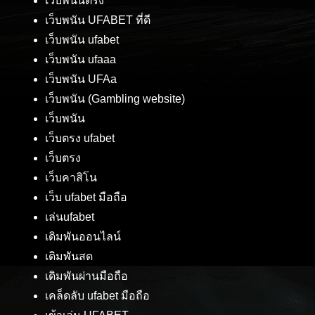
เว็บพนันตรง
เว็บพนัน UFABET ที่ดี
เว็บพนัน ufabet
เว็บพนัน ufaaa
เว็บพนัน UFAa
เว็บพนัน (Gambling website)
เว็บพนัน
เว็บตรง ufabet
เว็บตรง
เว็บคาสิโน
เว็บ ufabet มือถือ
เล่นufabet
เดิมพันออนไลน์
เดิมพันสด
เดิมพันผ่านมือถือ
เคล็ดลับ ufabet มือถือ