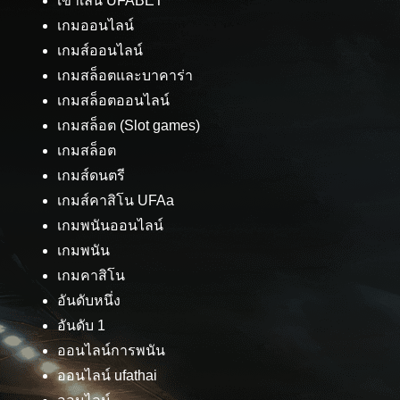
เข้าเล่น UFABET
เกมออนไลน์
เกมส์ออนไลน์
เกมสล็อตและบาคาร่า
เกมสล็อตออนไลน์
เกมสล็อต (Slot games)
เกมสล็อต
เกมส์ดนตรี
เกมส์คาสิโน UFAa
เกมพนันออนไลน์
เกมพนัน
เกมคาสิโน
อันดับหนึ่ง
อันดับ 1
ออนไลน์การพนัน
ออนไลน์ ufathai