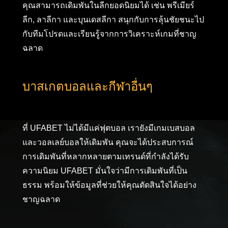
คุณสามารถเดิมพันในลีกยอดนิยมได้ เช่น พรีเมียร์
ลีก, ลาลีกา และบุนเดสลีกา สนุกกับการลุ้นชัยชนะไป
กับทีมโปรดและเรียนรู้จากการวิเคราะห์เกมที่ชาญ
ฉลาด
บาสเกตบอลและกีฬาอื่นๆ
ที่ UFABET ไม่ได้มีแค่ฟุตบอล เรายังมีเกมเบสบอล
และวอลเลย์บอลให้เดิมพัน คุณจะได้ประสบการณ์
การเดิมพันที่หลากหลายตามเทรนด์ที่กำลังได้รับ
ความนิยม UFABET มั่นใจว่ามีการเดิมพันที่เป็น
ธรรม พร้อมให้ข้อมูลที่ช่วยให้คุณตัดสินใจได้อย่าง
ชาญฉลาด