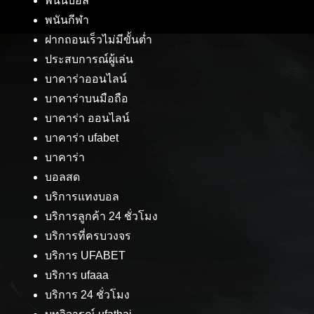
พนันบอล
พนันกีฬา
ฝากถอนเร็วไม่มีขั้นต่ำ
ประสบการณ์ผู้เล่น
บาคาร่าออนไลน์
บาคาร่าบนมือถือ
บาคาร่า ออนไลน์
บาคาร่า ufabet
บาคาร่า
บอลสด
บริการแทงบอล
บริการลูกค้า 24 ชั่วโมง
บริการที่ครบวงจร
บริการ UFABET
บริการ ufaaa
บริการ 24 ชั่วโมง