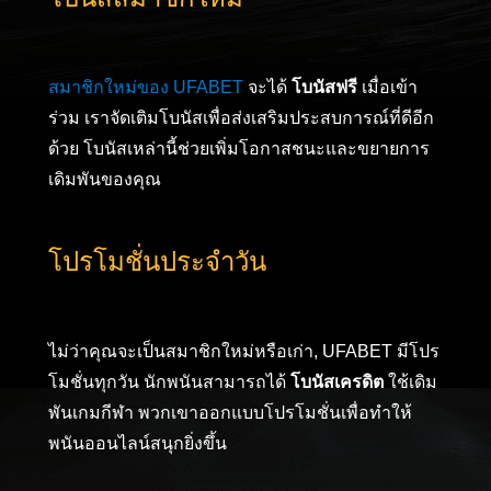
สมาชิกใหม่ของ UFABET
จะได้
โบนัสฟรี
เมื่อเข้า
ร่วม เราจัดเติมโบนัสเพื่อส่งเสริมประสบการณ์ที่ดีอีก
ด้วย โบนัสเหล่านี้ช่วยเพิ่มโอกาสชนะและขยายการ
เดิมพันของคุณ
โปรโมชั่นประจำวัน
ไม่ว่าคุณจะเป็นสมาชิกใหม่หรือเก่า, UFABET มีโปร
โมชั่นทุกวัน นักพนันสามารถได้
โบนัสเครดิต
ใช้เดิม
พันเกมกีฬา พวกเขาออกแบบโปรโมชั่นเพื่อทำให้
พนันออนไลน์สนุกยิ่งขึ้น