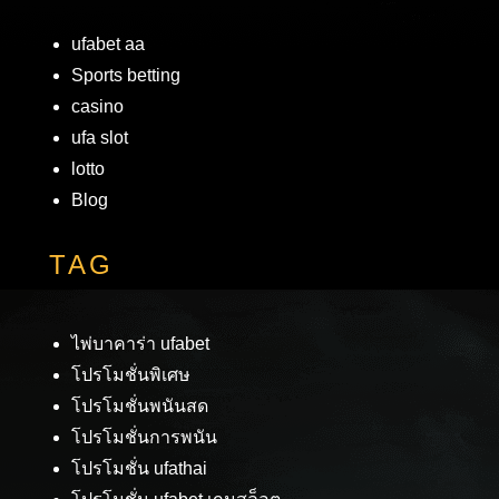
ufabet aa
Sports betting
casino
ufa slot
lotto
Blog
TAG
ไพ่บาคาร่า ufabet
โปรโมชั่นพิเศษ
โปรโมชั่นพนันสด
โปรโมชั่นการพนัน
โปรโมชั่น ufathai