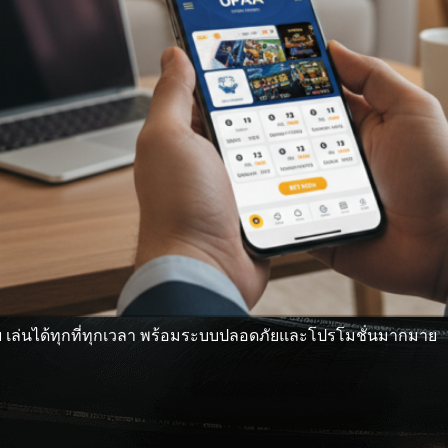
ง่าย เล่นได้ทุกที่ทุกเวลา พร้อมระบบปลอดภัยและโปรโมชั่นมากมาย