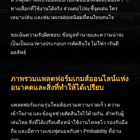
ทางเลือกที่ใช้งานได้จริง ส่วนต่อไปจะชี้จุดเด่น ใคร
เหมาะเล่น และหมวดเกมยอดนิยมที่คนไทยสนใจ
ขอเน้นความรับผิดชอบ: ข้อมูลทำนายและความน่าจะ
เป็นเป็นแนวทางประกอบการตัดสินใจ ไม่ใช่การันตี
ผลลัพธ์
ภาพรวมแพลตฟอร์มเกมส์ออนไลน์แห่ง
อนาคตและสิ่งที่ทำให้ได้เปรียบ
แพลตฟอร์มเกมรุ่นใหม่ต้องรวมความรวดเร็ว ความ
เข้าใจง่าย และข้อมูลช่วยตัดสินใจไว้ด้วยกัน. สำหรับผู้
เล่นไทย สิ่งที่ได้เปรียบคือหน้าใช้งานโหลดไว รองรับมือ
ถือ และมีตารางแข่งฟุตบอลกับค่า Probability ที่อ่าน
ง่าย.