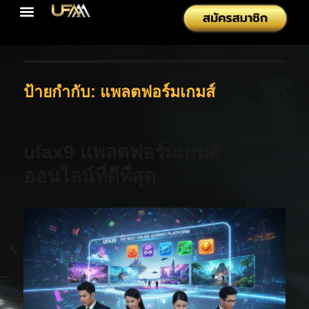
ป้ายกำกับ:
แพลตฟอร์มเกมส์
ufax9 แพลตฟอร์มเกมส์
ออนไลน์ที่ดีที่สุด