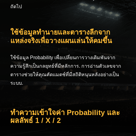
ถัดไป
ใช้ข้อมูลทำนายและตารางลีกจาก
แหล่งจริงเพื่อวางแผนเล่นให้คมขึ้น
ใช้ข้อมูล Probability เพื่อเปลี่ยนการวางเดิมพันจาก
ความรู้สึกเป็นกลยุทธ์ที่มีหลักการ. การอ่านตัวเลขจาก
ตารางช่วยให้คุณคัดแมตช์ที่มีสถิติหนุนหลังอย่างเป็น
ระบบ.
ทำความเข้าใจค่า Probability และ
ผลลัพธ์ 1 / X / 2