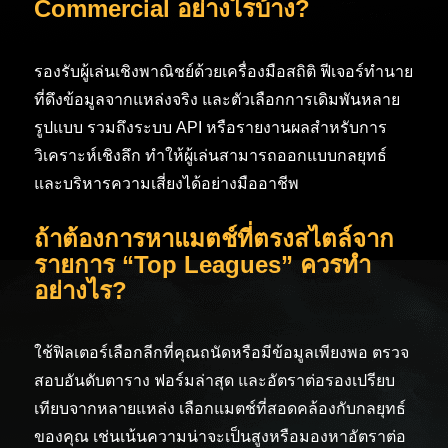
Commercial อย่างไรบ้าง?
รองรับผู้เล่นเชิงพาณิชย์ด้วยเครื่องมือสถิติ ฟีเจอร์ทำนาย
ที่ดึงข้อมูลจากแหล่งจริง และตัวเลือกการเดิมพันหลาย
รูปแบบ รวมถึงระบบ API หรือรายงานผลสำหรับการ
วิเคราะห์เชิงลึก ทำให้ผู้เล่นสามารถออกแบบกลยุทธ์
และบริหารความเสี่ยงได้อย่างมืออาชีพ
ถ้าต้องการหาแมตช์ที่ตรงสไตล์จาก
รายการ “Top Leagues” ควรทำ
อย่างไร?
ใช้ฟิลเตอร์เลือกลีกที่คุณถนัดหรือมีข้อมูลเพียงพอ ตรวจ
สอบอันดับตาราง ฟอร์มล่าสุด และอัตราต่อรองเปรียบ
เทียบจากหลายแหล่ง เลือกแมตช์ที่สอดคล้องกับกลยุทธ์
ของคุณ เช่นเน้นความน่าจะเป็นสูงหรือมองหาอัตราต่อ