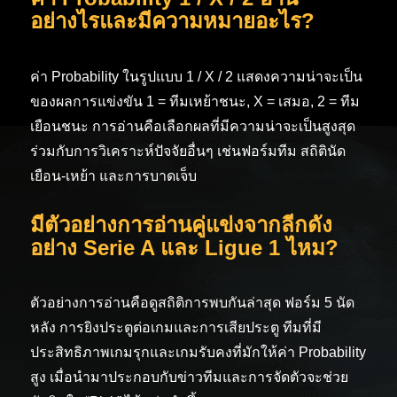
อย่างไรและมีความหมายอะไร?
ค่า Probability ในรูปแบบ 1 / X / 2 แสดงความน่าจะเป็น
ของผลการแข่งขัน 1 = ทีมเหย้าชนะ, X = เสมอ, 2 = ทีม
เยือนชนะ การอ่านคือเลือกผลที่มีความน่าจะเป็นสูงสุด
ร่วมกับการวิเคราะห์ปัจจัยอื่นๆ เช่นฟอร์มทีม สถิตินัด
เยือน-เหย้า และการบาดเจ็บ
มีตัวอย่างการอ่านคู่แข่งจากลีกดัง
อย่าง Serie A และ Ligue 1 ไหม?
ตัวอย่างการอ่านคือดูสถิติการพบกันล่าสุด ฟอร์ม 5 นัด
หลัง การยิงประตูต่อเกมและการเสียประตู ทีมที่มี
ประสิทธิภาพเกมรุกและเกมรับคงที่มักให้ค่า Probability
สูง เมื่อนำมาประกอบกับข่าวทีมและการจัดตัวจะช่วย