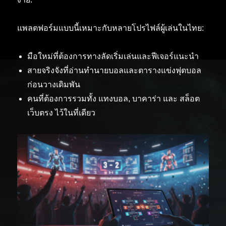
แพลตฟอร์มแบบนี้เหมาะกับหลายโปรไฟล์ผู้เล่นในไทย:
มือใหม่ที่ต้องการทางลัดเริ่มเล่นและฟีเจอร์แนะนำ
สายจริงจังที่อ่านทำนายบอลและตารางแข่งฟุตบอล
ก่อนวางเดิมพัน
คนที่ต้องการรวมทั้ง แทงบอล, บาคาร่า และ สล็อต
เว็บตรง ไว้ในที่เดียว