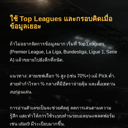
ใช้ Top Leagues และกรอบคิดเมื่อ
ข้อมูลเยอะ
ถ้าไม่อยากจัดการข้อมูลมาก เริ่มที่ Top Leagues
(Premier League, La Liga, Bundesliga, Ligue 1, Serie
A) แล้วขยายไปยังลีกที่ถนัด.
แนวทาง: สายเซฟเลือก % สูง (เช่น 70%+) แม้ Pick ต่ำ.
สายทำกำไรหา % กลางที่มีอัตราจ่ายคุ้ม และตั้งเพดาน
งบก่อนเล่น.
การอ่านตัวเลขเป็นจะช่วยคัดคู่ ลดการเล่นตามความ
รู้สึก และทำให้การใช้ระบบทำนายบอลบนแพลตฟอร์ม
เช่น ufax9 มีระเบียบมากขึ้น.