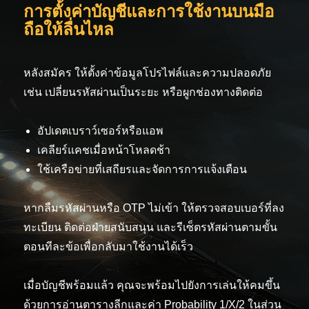
การตั้งค่าบัญชีและการใช้งานบนมือ
ถือให้ลื่นไหล
หลังสมัคร ให้ตั้งค่าข้อมูลโปรไฟล์และความปลอดภัย
เช่น เปลี่ยนรหัสผ่านเป็นระยะ หรือผูกช่องทางติดต่อ
อัปเดตเบราว์เซอร์หรือแอพ
เคลียร์แคชเมื่อหน้าโหลดช้า
ใช้เครือข่ายที่เสถียรและจัดการการแจ้งเตือน
หากลืมรหัสผ่านหรือ OTP ไม่เข้า ให้ตรวจสอบเบอร์ที่ลง
ทะเบียน ติดต่อฝ่ายสนับสนุน และรีเซ็ตรหัสผ่านตามขั้น
ตอนทีละข้อเพื่อกลับมาใช้งานได้เร็ว
เมื่อบัญชีพร้อมแล้ว คุณจะพร้อมไปยังการเล่นให้คมขึ้น
ด้วยการอ่านตารางลีกและค่า Probability 1/X/2 ในส่วน