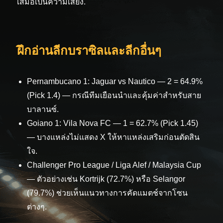
เสมอเป็นความเสี่ยง.
ฝึกอ่านลีกบราซิลและลีกอื่นๆ
Pernambucano 1: Jaguar vs Nautico — 2 = 64.9%
(Pick 1.4) — กรณีทีมเยือนนำและคุ้มค่าสำหรับสาย
บาลานซ์.
Goiano 1: Vila Nova FC — 1 = 62.7% (Pick 1.45)
— บางแหล่งไม่แสดง X ให้หาแหล่งเสริมก่อนตัดสิน
ใจ.
Challenger Pro League / Liga Alef / Malaysia Cup
— ตัวอย่างเช่น Kortrijk (72.7%) หรือ Selangor
(79.7%) ช่วยเห็นแนวทางการคัดแมตช์จากโซน
ต่างๆ.