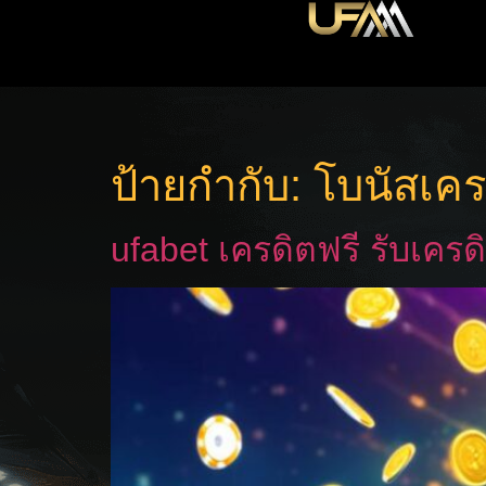
ป้ายกำกับ:
โบนัสเคร
ufabet เครดิตฟรี รับเครด