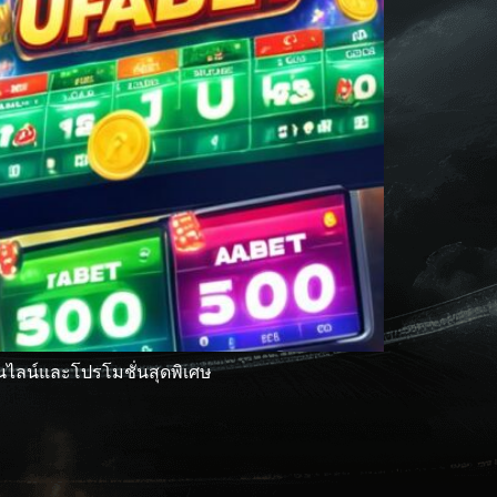
อนไลน์และโปรโมชั่นสุดพิเศษ