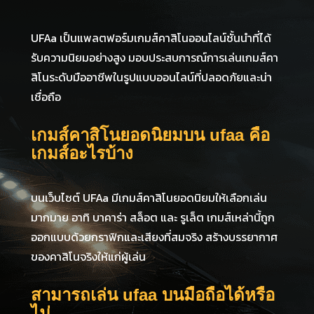
UFAa เป็นแพลตฟอร์มเกมส์คาสิโนออนไลน์ชั้นนำที่ได้
รับความนิยมอย่างสูง มอบประสบการณ์การเล่นเกมส์คา
สิโนระดับมืออาชีพในรูปแบบออนไลน์ที่ปลอดภัยและน่า
เชื่อถือ
เกมส์คาสิโนยอดนิยมบน ufaa คือ
เกมส์อะไรบ้าง
บนเว็บไซต์ UFAa มีเกมส์คาสิโนยอดนิยมให้เลือกเล่น
มากมาย อาทิ บาคาร่า สล็อต และ รูเล็ต เกมส์เหล่านี้ถูก
ออกแบบด้วยกราฟิกและเสียงที่สมจริง สร้างบรรยากาศ
ของคาสิโนจริงให้แก่ผู้เล่น
สามารถเล่น ufaa บนมือถือได้หรือ
ไม่