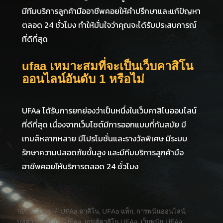
มีทีมบริการลูกค้ามืออาชีพคอยให้คำปรึกษาและแก้ปัญหา
ตลอด 24 ชั่วโมง ทำให้มั่นใจว่าคุณจะได้รับประสบการณ์
ที่ดีที่สุด
ufaa เหมาะสมที่จะเป็นเว็บคาสิโน
ออนไลน์อันดับ 1 หรือไม่
UFAa ได้รับการยกย่องว่าเป็นหนึ่งในเว็บคาสิโนออนไลน์
ที่ดีที่สุด เนื่องจากเว็บไซต์มีการออกแบบที่ทันสมัย มี
เกมส์หลากหลาย มีโปรโมชั่นและรางวัลพิเศษ มีระบบ
รักษาความปลอดภัยขั้นสูง และมีทีมบริการลูกค้ามือ
อาชีพคอยให้บริการตลอด 24 ชั่วโมง
16/05/2024
UFAa คาสิโน
,
UFAa แท็ก
,
การพนันออนไลน์
,
บทความเกี่ยวกับ UFAa
,
เกมส์คาสิโน UFAa
,
เว็บพนัน UFAa
,