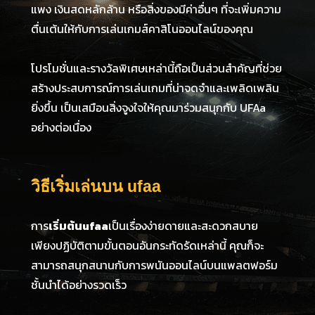
แพง เงินสดหลักล้าน หรือสิ่งของมีค่าอื่นๆ ที่จะเพิ่มความ
ตื่นเต้นให้กับการเล่นเกมส์คาสิโนออนไลน์ของคุณ
โปรโมชั่นและรางวัลพิเศษเหล่านี้ถือเป็นส่วนสำคัญที่ช่วย
สร้างประสบการณ์การเล่นเกมที่น่าจดจำและเพลิดเพลิน
ยิ่งขึ้น เป็นเสมือนสิ่งจูงใจให้คุณมาร่วมสนุกกับ UFAa
อย่างต่อเนื่อง
วิธีเริ่มเล่นบน ufaa
การ
เริ่มต้นufaa
เป็นเรื่องง่ายดายและสะดวกสบาย
เพียงปฏิบัติตามขั้นตอนอันกระทัดรัดเหล่านี้ คุณก็จะ
สามารถสนุกสนานกับการพนันออนไลน์บนแพลตฟอร์ม
ชั้นนำได้อย่างรวดเร็ว