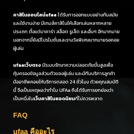
คาสิโนออนไลน์ufaa
ได้รับการออกแบบอย่างทันสมัย
และใช้งานง่าย มีเกมส์คาสิโนให้เลือกเล่นหลากหลาย
ประเภท ตั้งแต่บาคาร่า สล็อต รูเล็ต และอื่นๆ อีกมากมาย
นอกจากนี้ยังมีโปรโมชั่นและรางวัลพิเศษมากมายรอคอย
ผู้เล่น
ufaaเว็บตรง
มีระบบรักษาความปลอดภัยขั้นสูงเพื่อ
คุ้มครองข้อมูลส่วนตัวของผู้เล่น และมีทีมบริการลูกค้า
มืออาชีพคอยให้บริการตลอด 24 ชั่วโมง ด้วยคุณสมบัติ
นี้ จึงเป็นเหตุผลว่าทำไม UFAa ถึงได้รับการยกย่องว่า
เป็นหนึ่งใน
เว็บคาสิโนยอดนิยม
ที่ไม่ควรพลาด
FAQ
ufaa คืออะไร