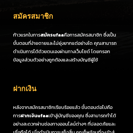
สมัครสมาชิก
ก้าวแรกในการ
สมัครufaa
คือการสมัครสมาชิก ซึ่งเป็น
ขั้นตอนที่ง่ายดายและไม่ยุ่งยากแต่อย่างใด คุณสามารถ
ดำเนินการได้ด้วยตนเองผ่านทางเว็บไซต์ โดยกรอก
ข้อมูลส่วนตัวอย่างถูกต้องและสร้างบัญชีผู้ใช้
ฝากเงิน
หลังจากสมัครสมาชิกเรียบร้อยแล้ว ขั้นตอนต่อไปคือ
การ
ฝากเงินufaa
เข้าสู่บัญชีของคุณ ซึ่งสามารถทำได้
อย่างสะดวกผ่านช่องทางออนไลน์ต่างๆ ที่ปลอดภัยและ
เชื่อถือได้ เมื่อดำเนินการเสร็จสิ้น คุณก็พร้อมที่จะเข้าสู่