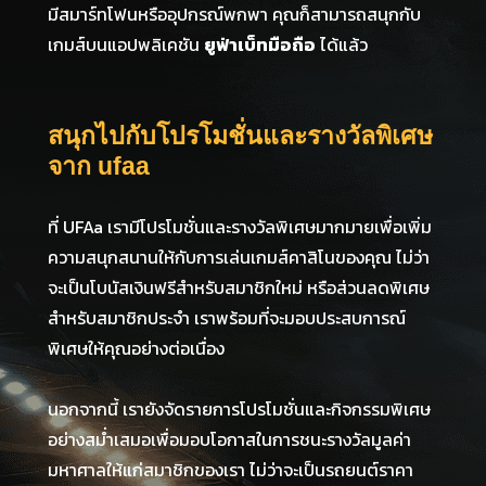
มีสมาร์ทโฟนหรืออุปกรณ์พกพา คุณก็สามารถสนุกกับ
เกมส์บนแอปพลิเคชัน
ยูฟ่าเบ็ทมือถือ
ได้แล้ว
สนุกไปกับโปรโมชั่นและรางวัลพิเศษ
จาก ufaa
ที่ UFAa เรามีโปรโมชั่นและรางวัลพิเศษมากมายเพื่อเพิ่ม
ความสนุกสนานให้กับการเล่นเกมส์คาสิโนของคุณ ไม่ว่า
จะเป็นโบนัสเงินฟรีสำหรับสมาชิกใหม่ หรือส่วนลดพิเศษ
สำหรับสมาชิกประจำ เราพร้อมที่จะมอบประสบการณ์
พิเศษให้คุณอย่างต่อเนื่อง
นอกจากนี้ เรายังจัดรายการโปรโมชั่นและกิจกรรมพิเศษ
อย่างสม่ำเสมอเพื่อมอบโอกาสในการชนะรางวัลมูลค่า
มหาศาลให้แก่สมาชิกของเรา ไม่ว่าจะเป็นรถยนต์ราคา