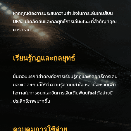
หากคุณต้องการประสบความสำเร็จในการเล่นเกมส์บน
UFAa มีเคล็ดลับและกลยุทธ์การเล่นufaa ที่สำคัญที่คุณ
ควรทราบ
เรียนรู้กฎและกลยุทธ์
ขั้นตอนแรกที่สำคัญคือการเรียนรู้กฎและกลยุทธ์การเล่น
ของแต่ละเกมส์ให้ดี ความรู้ความเข้าใจเหล่านี้จะช่วยเพิ่ม
โอกาสในการชนะและจัดการเงินเดิมพันufaaได้อย่างมี
ประสิทธิภาพมากขึ้น
ควบคุมการใช้จ่าย