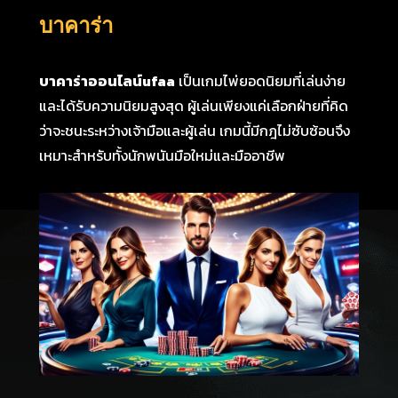
บาคาร่า
บาคาร่าออนไลน์ufaa
เป็นเกมไพ่ยอดนิยมที่เล่นง่าย
และได้รับความนิยมสูงสุด ผู้เล่นเพียงแค่เลือกฝ่ายที่คิด
ว่าจะชนะระหว่างเจ้ามือและผู้เล่น เกมนี้มีกฎไม่ซับซ้อนจึง
เหมาะสำหรับทั้งนักพนันมือใหม่และมืออาชีพ