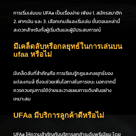
การเริ่มเล่นบน UFAa เป็นเรื่องง่าย เพียง 1. สมัครสมาชิก
2. ฝากเงิน และ 3. เลือกเกมส์และเริ่มเล่น ขั้นตอนเหล่านี้
สะดวกสำหรับทั้งผู้เริ่มต้นและผู้มีประสบการณ์
มีเคล็ดลับหรือกลยุทธ์ในการเล่นบน
ufaa หรือไม่
มีเคล็ดลับที่สำคัญคือ การเรียนรู้กฎและกลยุทธ์ของ
แต่ละเกมส์ ซึ่งจะช่วยเพิ่มโอกาสในการชนะ นอกจากนี้
ควรควบคุมการใช้จ่ายและวางแผนการเดิมพันอย่าง
เหมาะสม
UFAa มีบริการลูกค้าดีหรือไม่
UFAa ให้ความสำคัญกับบริการลูกค้าระดับพรีเมียม โดย