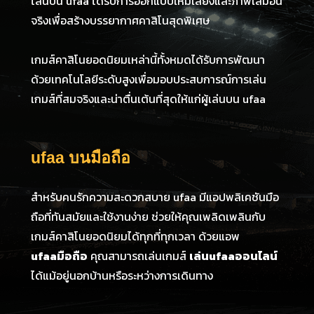
ไลน์บน ufaa ได้รับการออกแบบให้มีเสียงและภาพเสมือน
จริงเพื่อสร้างบรรยากาศคาสิโนสุดพิเศษ
เกมส์คาสิโนยอดนิยมเหล่านี้ทั้งหมดได้รับการพัฒนา
ด้วยเทคโนโลยีระดับสูงเพื่อมอบประสบการณ์การเล่น
เกมส์ที่สมจริงและน่าตื่นเต้นที่สุดให้แก่ผู้เล่นบน ufaa
ufaa บนมือถือ
สำหรับคนรักความสะดวกสบาย ufaa มีแอปพลิเคชันมือ
ถือที่ทันสมัยและใช้งานง่าย ช่วยให้คุณเพลิดเพลินกับ
เกมส์คาสิโนยอดนิยมได้ทุกที่ทุกเวลา ด้วยแอพ
ufaaมือถือ
คุณสามารถเล่นเกมส์
เล่นufaaออนไลน์
ได้แม้อยู่นอกบ้านหรือระหว่างการเดินทาง