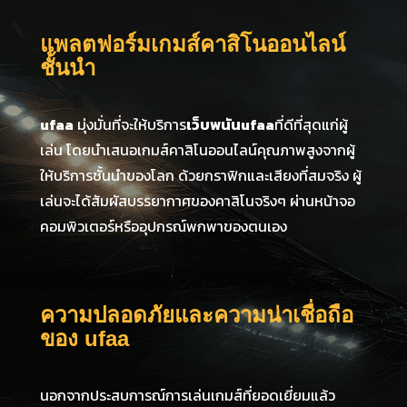
แพลตฟอร์มเกมส์คาสิโนออนไลน์
ชั้นนำ
ufaa
มุ่งมั่นที่จะให้บริการ
เว็บพนันufaa
ที่ดีที่สุดแก่ผู้
เล่น โดยนำเสนอเกมส์คาสิโนออนไลน์คุณภาพสูงจากผู้
ให้บริการชั้นนำของโลก ด้วยกราฟิกและเสียงที่สมจริง ผู้
เล่นจะได้สัมผัสบรรยากาศของคาสิโนจริงๆ ผ่านหน้าจอ
คอมพิวเตอร์หรืออุปกรณ์พกพาของตนเอง
ความปลอดภัยและความน่าเชื่อถือ
ของ ufaa
นอกจากประสบการณ์การเล่นเกมส์ที่ยอดเยี่ยมแล้ว