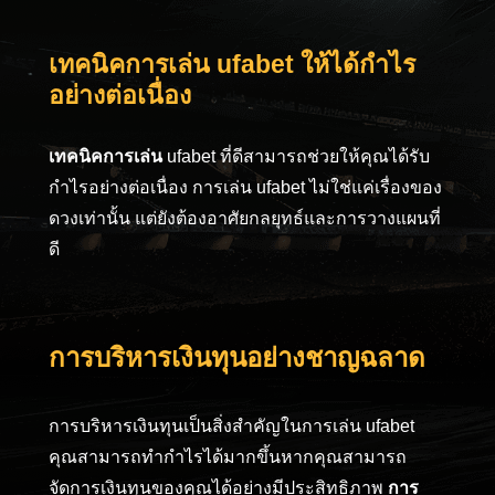
เทคนิคการเล่น ufabet ให้ได้กำไร
อย่างต่อเนื่อง
เทคนิคการเล่น
ufabet ที่ดีสามารถช่วยให้คุณได้รับ
กำไรอย่างต่อเนื่อง การเล่น ufabet ไม่ใช่แค่เรื่องของ
ดวงเท่านั้น แต่ยังต้องอาศัยกลยุทธ์และการวางแผนที่
ดี
การบริหารเงินทุนอย่างชาญฉลาด
การบริหารเงินทุนเป็นสิ่งสำคัญในการเล่น ufabet
คุณสามารถทำกำไรได้มากขึ้นหากคุณสามารถ
จัดการเงินทุนของคุณได้อย่างมีประสิทธิภาพ
การ