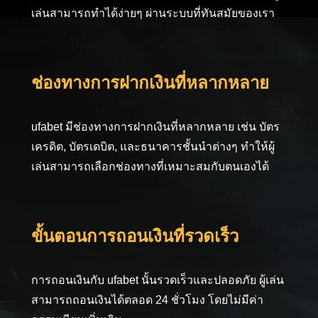
เล่นสามารถทำได้ง่ายๆ ผ่านระบบที่ทันสมัยของเรา
ช่องทางการฝากเงินที่หลากหลาย
ufabet มีช่องทางการฝากเงินที่หลากหลาย เช่น บัตร
เครดิต, บัตรเดบิต, และธนาคารชั้นนำต่างๆ ทำให้ผู้
เล่นสามารถเลือกช่องทางที่เหมาะสมกับตนเองได้
ขั้นตอนการถอนเงินที่รวดเร็ว
การถอนเงินกับ ufabet นั้นรวดเร็วและปลอดภัย ผู้เล่น
สามารถถอนเงินได้ตลอด 24 ชั่วโมง โดยไม่มีค่า