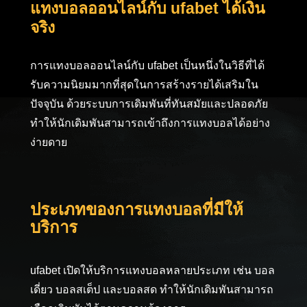
แทงบอลออนไลน์กับ ufabet ได้เงิน
จริง
การแทงบอลออนไลน์กับ ufabet เป็นหนึ่งในวิธีที่ได้
รับความนิยมมากที่สุดในการสร้างรายได้เสริมใน
ปัจจุบัน ด้วยระบบการเดิมพันที่ทันสมัยและปลอดภัย
ทำให้นักเดิมพันสามารถเข้าถึงการแทงบอลได้อย่าง
ง่ายดาย
ประเภทของการแทงบอลที่มีให้
บริการ
ufabet เปิดให้บริการแทงบอลหลายประเภท เช่น บอล
เดี่ยว บอลสเต็ป และบอลสด ทำให้นักเดิมพันสามารถ