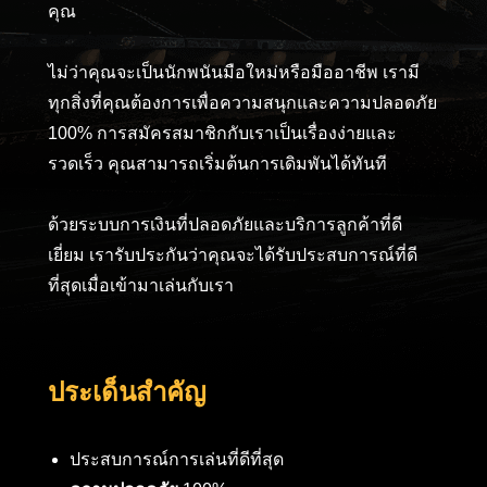
คุณ
ไม่ว่าคุณจะเป็นนักพนันมือใหม่หรือมืออาชีพ เรามี
ทุกสิ่งที่คุณต้องการเพื่อความสนุกและความปลอดภัย
100% การสมัครสมาชิกกับเราเป็นเรื่องง่ายและ
รวดเร็ว คุณสามารถเริ่มต้นการเดิมพันได้ทันที
ด้วยระบบการเงินที่ปลอดภัยและบริการลูกค้าที่ดี
เยี่ยม เรารับประกันว่าคุณจะได้รับประสบการณ์ที่ดี
ที่สุดเมื่อเข้ามาเล่นกับเรา
ประเด็นสำคัญ
ประสบการณ์การเล่นที่ดีที่สุด