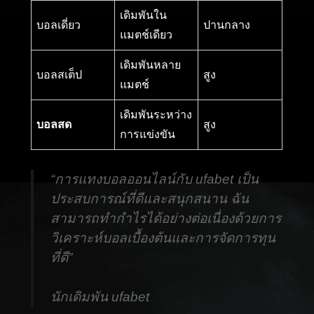
เดิมพันใน
บอลเดี่ยว
ปานกลาง
แมตช์เดียว
เดิมพันหลาย
บอลสเต็ป
สูง
แมตช์
เดิมพันระหว่าง
บอลสด
สูง
การแข่งขัน
“การแทงบอลออนไลน์กับ ufabet เป็น
ประสบการณ์ที่ดีและสนุกสนาน ฉัน
สามารถทำกำไรได้อย่างต่อเนื่องด้วยการ
วิเคราะห์บอลเบื้องต้นและการจัดการทุน
ที่ดี”
นักเดิมพัน ufabet