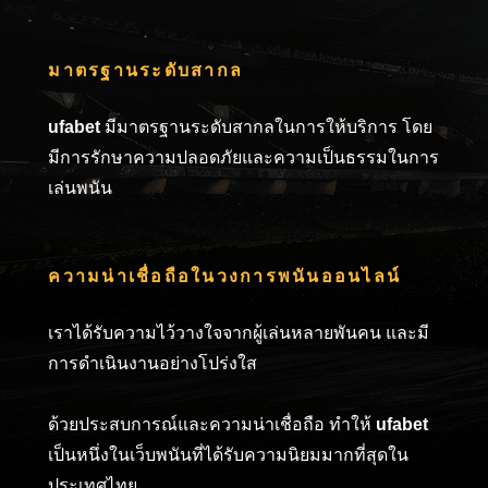
มาตรฐานระดับสากล
ufabet
มีมาตรฐานระดับสากลในการให้บริการ โดย
มีการรักษาความปลอดภัยและความเป็นธรรมในการ
เล่นพนัน
ความน่าเชื่อถือในวงการพนันออนไลน์
เราได้รับความไว้วางใจจากผู้เล่นหลายพันคน และมี
การดำเนินงานอย่างโปร่งใส
ด้วยประสบการณ์และความน่าเชื่อถือ ทำให้
ufabet
เป็นหนึ่งในเว็บพนันที่ได้รับความนิยมมากที่สุดใน
ประเทศไทย