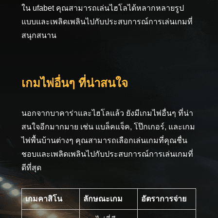
ใน ufabet คุณสามารถเล่นไฮโลได้หลากหลายรูป
แบบและเพลิดเพลินไปกับประสบการณ์การเล่นเกมที่
สนุกสนาน
เกมไพ่อื่นๆ ที่น่าสนใจ
นอกจากบาคาร่าและไฮโลแล้ว ยังมีเกมไพ่อื่นๆ ที่น่า
สนใจอีกมากมาย เช่น แบล็คแจ็ค, โป๊กเกอร์, และเกม
ไพ่พื้นบ้านต่างๆ คุณสามารถเลือกเล่นเกมที่คุณชื่น
ชอบและเพลิดเพลินไปกับประสบการณ์การเล่นเกมที่
ดีที่สุด
เกมคาสิโน
ลักษณะเกม
อัตราการจ่าย