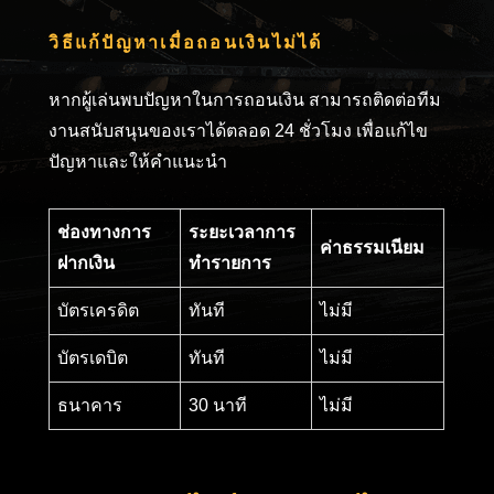
วิธีแก้ปัญหาเมื่อถอนเงินไม่ได้
หากผู้เล่นพบปัญหาในการถอนเงิน สามารถติดต่อทีม
งานสนับสนุนของเราได้ตลอด 24 ชั่วโมง เพื่อแก้ไข
ปัญหาและให้คำแนะนำ
ช่องทางการ
ระยะเวลาการ
ค่าธรรมเนียม
ฝากเงิน
ทำรายการ
บัตรเครดิต
ทันที
ไม่มี
บัตรเดบิต
ทันที
ไม่มี
ธนาคาร
30 นาที
ไม่มี