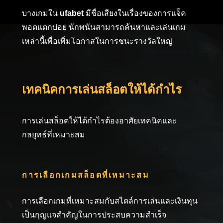
บางเกมใน
ufabet
มีชื่อเสียงในเรื่องของการแจ็ค
พอตแตกบ่อย นักพนันสามารถค้นหาและเล่นเกม
เหล่านี้เพื่อเพิ่มโอกาสในการชนะรางวัลใหญ่
เทคนิคการเล่นสล็อตให้ได้กำไร
การเล่นสล็อตให้ได้กำไรต้องอาศัยเทคนิคและ
กลยุทธ์ที่เหมาะสม
การเลือกเกมสล็อตที่เหมาะสม
การเลือกเกมที่เหมาะสมกับสไตล์การเล่นและเงินทุน
เป็นกุญแจสำคัญในการประสบความสำเร็จ