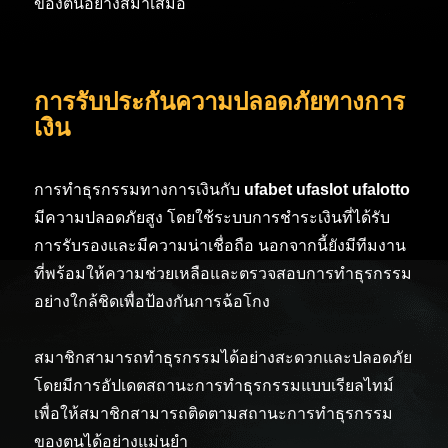
ของตนอย่างสม่ำเสมอ
การรับประกันความปลอดภัยทางการ
เงิน
การทำธุรกรรมทางการเงินกับ
ufabet ufaslot ufalotto
มีความปลอดภัยสูง โดยใช้ระบบการชำระเงินที่ได้รับ
การรับรองและมีความน่าเชื่อถือ นอกจากนี้ยังมีทีมงาน
ที่พร้อมให้ความช่วยเหลือและตรวจสอบการทำธุรกรรม
อย่างใกล้ชิดเพื่อป้องกันการฉ้อโกง
สมาชิกสามารถทำธุรกรรมได้อย่างสะดวกและปลอดภัย
โดยมีการอัปเดตสถานะการทำธุรกรรมแบบเรียลไทม์
เพื่อให้สมาชิกสามารถติดตามสถานะการทำธุรกรรม
ของตนได้อย่างแม่นยำ