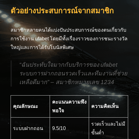
ตัวอย่างประสบการณ์จากสมาชิก
สมาชิกหลายคนได้แบ่งปันประสบการณ์ของตนเกี่ยวกับ
การใช้งาน ufabet โดยมีทั้งเรื่องราวของการชนะรางวัล
ใหญ่และการได้รับโบนัสพิเศษ
“ฉันประทับใจมากกับบริการของ ufabet
ระบบการฝากถอนรวดเร็วและทีมงานที่ช่วย
เหลือดีมาก” – สมาชิกหมายเลข 1234
คะแนนความพึง
คุณลักษณะ
ความคิดเห็น
พอใจ
รวดเร็วและไม่มี
ระบบฝากถอน
9.5/10
ขั้นต่ำ