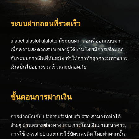
ระบบฝากถอนที่รวดเร็ว
ufabet ufaslot ufalotto มีระบบฝากถอนที่ออกแบบมา
เพื่อความสะดวกสบายของผู้ใช้งาน โดยมีการเชื่อมต่อ
กับระบบการเงินที่ทันสมัย ทำให้การทำธุรกรรมทางการ
เงินเป็นไปอย่างรวดเร็วและปลอดภัย
ขั้นตอนการฝากเงิน
การฝากเงินกับ ufabet ufaslot ufalotto สามารถทำได้
ง่ายๆ ผ่านหลายช่องทาง เช่น การโอนเงินผ่านธนาคาร,
การใช้ e-wallet, และการใช้บัตรเครดิต โดยทำตามขั้น