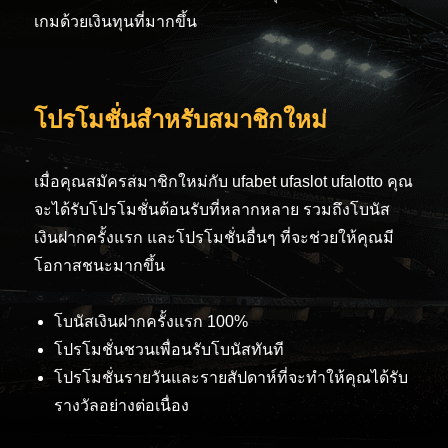
เกมด้วยเงินทุนที่มากขึ้น
โปรโมชั่นสำหรับสมาชิกใหม่
เมื่อคุณสมัครสมาชิกใหม่กับ ufabet ufaslot ufalotto คุณ
จะได้รับโปรโมชั่นต้อนรับที่หลากหลาย รวมถึงโบนัส
เงินฝากครั้งแรก และโปรโมชั่นอื่นๆ ที่จะช่วยให้คุณมี
โอกาสชนะมากขึ้น
โบนัสเงินฝากครั้งแรก 100%
โปรโมชั่นชวนเพื่อนรับโบนัสทันที
โปรโมชั่นรายวันและรายสัปดาห์ที่จะทำให้คุณได้รับ
รางวัลอย่างต่อเนื่อง