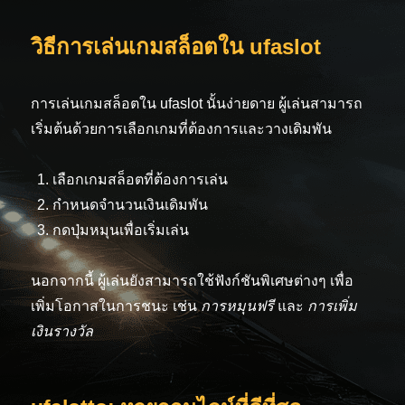
วิธีการเล่นเกมสล็อตใน ufaslot
การเล่นเกมสล็อตใน ufaslot นั้นง่ายดาย ผู้เล่นสามารถ
เริ่มต้นด้วยการเลือกเกมที่ต้องการและวางเดิมพัน
เลือกเกมสล็อตที่ต้องการเล่น
กำหนดจำนวนเงินเดิมพัน
กดปุ่มหมุนเพื่อเริ่มเล่น
นอกจากนี้ ผู้เล่นยังสามารถใช้ฟังก์ชันพิเศษต่างๆ เพื่อ
เพิ่มโอกาสในการชนะ เช่น
การหมุนฟรี
และ
การเพิ่ม
เงินรางวัล