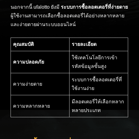
นอกจากนี้ ufalotto ยังมี
ระบบการซื้อลอตเตอรี่ที่ง่ายดาย
ผู้ใช้งานสามารถเลือกซื้อลอตเตอรี่ได้อย่างหลากหลาย
และง่ายดายผ่านระบบออนไลน์
คุณสมบัติ
รายละเอียด
ใช้เทคโนโลยีการเข้า
ความปลอดภัย
รหัสข้อมูลขั้นสูง
ระบบการซื้อลอตเตอรี่ที่
ความง่ายดาย
ใช้งานง่าย
มีลอตเตอรี่ให้เลือกหลาก
ความหลากหลาย
หลายประเภท