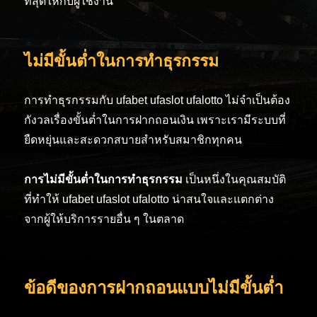
ที่สุดให้กับผู้ใช้งาน
ไม่มีขั้นต่ำในการทำธุรกรรม
การทำธุรกรรมกับ ufabet ufaslot ufalotto ไม่จำเป็นต้อง
กังวลเรื่องขั้นต่ำในการฝากถอนเงิน เพราะเรามีระบบที่
ยืดหยุ่นและสะดวกสบายสำหรับสมาชิกทุกคน
การไม่มีขั้นต่ำในการทำธุรกรรม
เป็นหนึ่งในคุณสมบัติ
ที่ทำให้ ufabet ufaslot ufalotto น่าสนใจและแตกต่าง
จากผู้ให้บริการรายอื่น ๆ ในตลาด
ข้อดีของการฝากถอนแบบไม่มีขั้นต่ำ