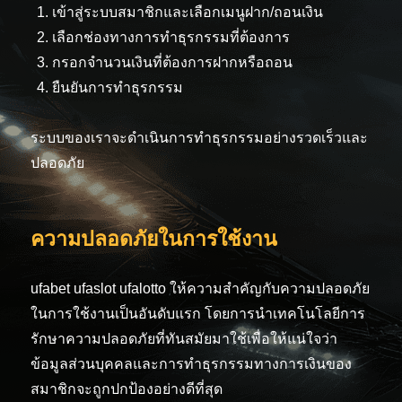
เข้าสู่ระบบสมาชิกและเลือกเมนูฝาก/ถอนเงิน
เลือกช่องทางการทำธุรกรรมที่ต้องการ
กรอกจำนวนเงินที่ต้องการฝากหรือถอน
ยืนยันการทำธุรกรรม
ระบบของเราจะดำเนินการทำธุรกรรมอย่างรวดเร็วและ
ปลอดภัย
ความปลอดภัยในการใช้งาน
ufabet ufaslot ufalotto ให้ความสำคัญกับความปลอดภัย
ในการใช้งานเป็นอันดับแรก โดยการนำเทคโนโลยีการ
รักษาความปลอดภัยที่ทันสมัยมาใช้เพื่อให้แน่ใจว่า
ข้อมูลส่วนบุคคลและการทำธุรกรรมทางการเงินของ
สมาชิกจะถูกปกป้องอย่างดีที่สุด