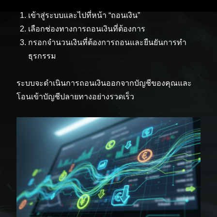
เข้าสู่ระบบและไปที่หน้า “ถอนเงิน”
เลือกช่องทางการถอนเงินที่ต้องการ
กรอกจำนวนเงินที่ต้องการถอนและยืนยันการทำ
ธุรกรรม
ระบบจะดำเนินการถอนเงินออกจากบัญชีของคุณและ
โอนเข้าบัญชีปลายทางอย่างรวดเร็ว