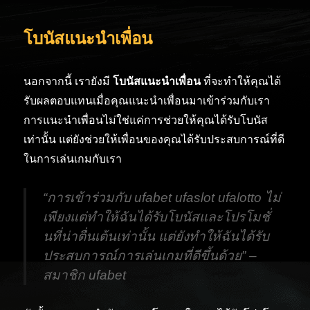
โบนัสแนะนำเพื่อน
นอกจากนี้ เรายังมี
โบนัสแนะนำเพื่อน
ที่จะทำให้คุณได้
รับผลตอบแทนเมื่อคุณแนะนำเพื่อนมาเข้าร่วมกับเรา
การแนะนำเพื่อนไม่ใช่แค่การช่วยให้คุณได้รับโบนัส
เท่านั้น แต่ยังช่วยให้เพื่อนของคุณได้รับประสบการณ์ที่ดี
ในการเล่นเกมกับเรา
“การเข้าร่วมกับ ufabet ufaslot ufalotto ไม่
เพียงแต่ทำให้ฉันได้รับโบนัสและโปรโมชั่
นที่น่าตื่นเต้นเท่านั้น แต่ยังทำให้ฉันได้รับ
ประสบการณ์การเล่นเกมที่ดีขึ้นด้วย” –
สมาชิก ufabet