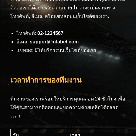
ติดต่อเราได้อย่างสะดวกสบาย ไม่ว่าจะเป็นผ่านทาง
โทรศัพท์, อีเมล, หรือแชทสดบนเว็บไซต์ของเรา.
โทรศัพท์:
02-1234567
อีเมล:
support@ufabet.com
แชทสด: มีให้บริการบนเว็บไซต์ของเรา
เวลาทำการของทีมงาน
ทีมงานของเราพร้อมให้บริการคุณตลอด 24 ชั่วโมง เพื่อ
ให้คุณสามารถติดต่อและขอความช่วยเหลือได้ตลอด
เวลา.
วัน
เวลา