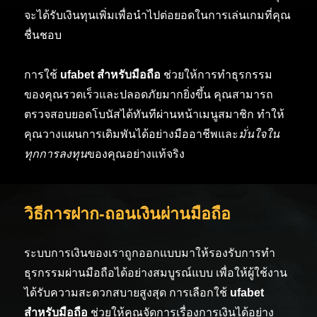
จะได้รับเงินทุนเพิ่มเพื่อนำไปต่อยอดในการเล่นเกมที่คุณ
ชื่นชอบ
การใช้
ufabet สำหรับมือถือ
ช่วยให้การทำธุรกรรม
ของคุณรวดเร็วและปลอดภัยมากยิ่งขึ้น คุณสามารถ
ตรวจสอบยอดโบนัสได้ทันทีผ่านหน้าเมนูสมาชิก ทำให้
คุณวางแผนการเดิมพันได้อย่างมืออาชีพและ
มั่นใจใน
ทุกการลงทุน
ของคุณอย่างแท้จริง
วิธีการฝาก-ถอนเงินผ่านมือถือ
ระบบการเงินของเราถูกออกแบบมาให้รองรับการทำ
ธุรกรรมผ่านมือถือได้อย่างสมบูรณ์แบบ เพื่อให้ผู้ใช้งาน
ได้รับความสะดวกสบายสูงสุด การเลือกใช้
ufabet
สำหรับมือถือ
ช่วยให้คุณจัดการเรื่องการเงินได้อย่าง