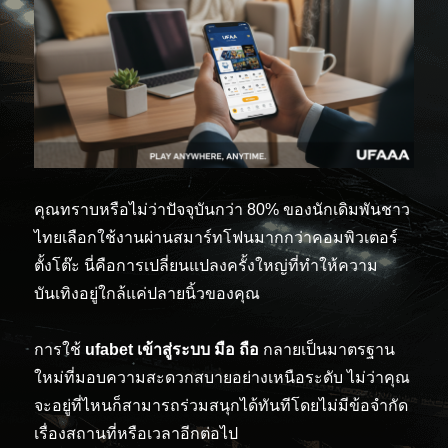
คุณทราบหรือไม่ว่าปัจจุบันกว่า 80% ของนักเดิมพันชาว
ไทยเลือกใช้งานผ่านสมาร์ทโฟนมากกว่าคอมพิวเตอร์
ตั้งโต๊ะ นี่คือการเปลี่ยนแปลงครั้งใหญ่ที่ทำให้ความ
บันเทิงอยู่ใกล้แค่ปลายนิ้วของคุณ
การใช้
ufabet เข้าสู่ระบบ มือ ถือ
กลายเป็นมาตรฐาน
ใหม่ที่มอบความสะดวกสบายอย่างเหนือระดับ ไม่ว่าคุณ
จะอยู่ที่ไหนก็สามารถร่วมสนุกได้ทันทีโดยไม่มีข้อจำกัด
เรื่องสถานที่หรือเวลาอีกต่อไป