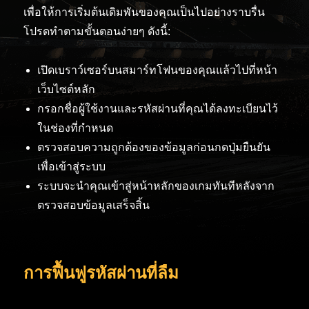
เพื่อให้การเริ่มต้นเดิมพันของคุณเป็นไปอย่างราบรื่น
โปรดทำตามขั้นตอนง่ายๆ ดังนี้:
เปิดเบราว์เซอร์บนสมาร์ทโฟนของคุณแล้วไปที่หน้า
เว็บไซต์หลัก
กรอกชื่อผู้ใช้งานและรหัสผ่านที่คุณได้ลงทะเบียนไว้
ในช่องที่กำหนด
ตรวจสอบความถูกต้องของข้อมูลก่อนกดปุ่มยืนยัน
เพื่อเข้าสู่ระบบ
ระบบจะนำคุณเข้าสู่หน้าหลักของเกมทันทีหลังจาก
ตรวจสอบข้อมูลเสร็จสิ้น
การฟื้นฟูรหัสผ่านที่ลืม