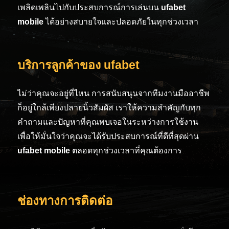
เพลิดเพลินไปกับประสบการณ์การเล่นบน
ufabet
mobile
ได้อย่างสบายใจและปลอดภัยในทุกช่วงเวลา
บริการลูกค้าของ ufabet
ไม่ว่าคุณจะอยู่ที่ไหน การสนับสนุนจากทีมงานมืออาชีพ
ก็อยู่ใกล้เพียงปลายนิ้วสัมผัส เราให้ความสำคัญกับทุก
คำถามและปัญหาที่คุณพบเจอในระหว่างการใช้งาน
เพื่อให้มั่นใจว่าคุณจะได้รับประสบการณ์ที่ดีที่สุดผ่าน
ufabet mobile
ตลอดทุกช่วงเวลาที่คุณต้องการ
ช่องทางการติดต่อ