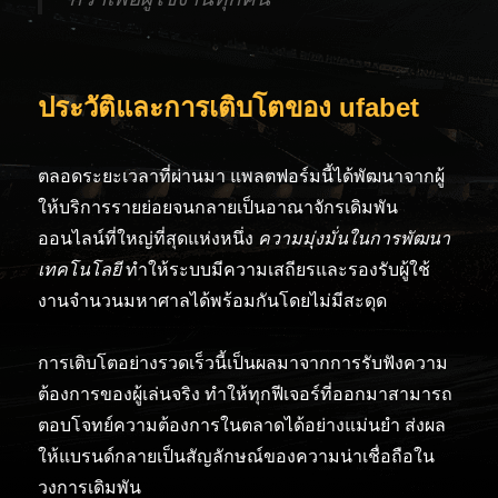
ประวัติและการเติบโตของ ufabet
ตลอดระยะเวลาที่ผ่านมา แพลตฟอร์มนี้ได้พัฒนาจากผู้
ให้บริการรายย่อยจนกลายเป็นอาณาจักรเดิมพัน
ออนไลน์ที่ใหญ่ที่สุดแห่งหนึ่ง
ความมุ่งมั่นในการพัฒนา
เทคโนโลยี
ทำให้ระบบมีความเสถียรและรองรับผู้ใช้
งานจำนวนมหาศาลได้พร้อมกันโดยไม่มีสะดุด
การเติบโตอย่างรวดเร็วนี้เป็นผลมาจากการรับฟังความ
ต้องการของผู้เล่นจริง ทำให้ทุกฟีเจอร์ที่ออกมาสามารถ
ตอบโจทย์ความต้องการในตลาดได้อย่างแม่นยำ ส่งผล
ให้แบรนด์กลายเป็นสัญลักษณ์ของความน่าเชื่อถือใน
วงการเดิมพัน