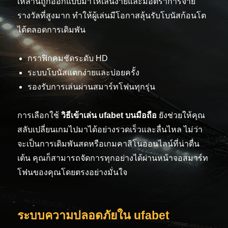
เหล่านี้ถูกออกแบบมาให้เล่นง่ายและมีอัตราการจ่าย
รางวัลที่สูงมาก ทำให้ผู้เล่นมีโอกาสลุ้นรับโบนัสก้อนโต
ได้ตลอดการเดิมพัน
กราฟิกคมชัดระดับ HD
ระบบโบนัสแตกง่ายและบ่อยครั้ง
รองรับการเล่นผ่านสมาร์ทโฟนทุกรุ่น
การเลือกใช้
วิธีเข้าเล่น ufabet บนมือถือ
ยังช่วยให้คุณ
สลับเปลี่ยนเกมไปมาได้อย่างรวดเร็วและลื่นไหล ไม่ว่า
จะเป็นการเดิมพันสดหรือเกมคาสิโนออนไลน์ที่น่าตื่น
เต้น คุณก็สามารถจัดการทุกอย่างได้ผ่านหน้าจอสมาร์ท
โฟนของคุณโดยตรงอย่างมั่นใจ
ระบบความปลอดภัยใน ufabet