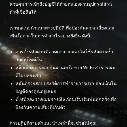
ควบคุมการเข้าถึงบัญชีได้ด้วยตนเองผ่านอุปกรณ์ส่วน
ตัวที่เชื่อถือได้
เราขอแนะนำแนวทางปฏิบัติเพื่อป้องกันความเสี่ยงและ
เพิ่มโอกาสในการทำกำไรอย่างยั่งยืน ดังนี้:
ควรตั้งรหัสผ่านที่คาดเดายากและไม่ใช้รหัสผ่านซ้ำ
กับเว็บไซต์อื่น
หลีกเลี่ยงการล็อกอินผ่านเครือข่าย Wi-Fi สาธารณะ
ที่ไม่ปลอดภัย
หมั่นตรวจสอบประวัติการทำรายการฝาก-ถอนเงินใน
บัญชีของคุณอยู่เสมอ
ตั้งสติและวางแผนการเงิน
ก่อนเริ่มเดิมพันทุกครั้งเพื่อ
ป้องกันความเสี่ยงที่เกินตัว
การปฏิบัติตามคำแนะนำเหล่านี้จะช่วยให้คุณ