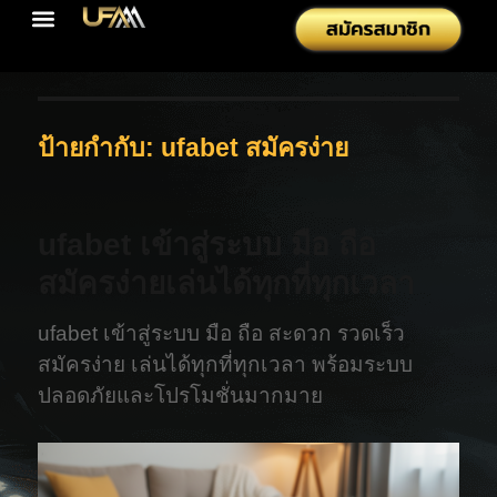
ป้ายกำกับ:
ufabet สมัครง่าย
ufabet เข้าสู่ระบบ มือ ถือ
สมัครง่ายเล่นได้ทุกที่ทุกเวลา
ufabet เข้าสู่ระบบ มือ ถือ สะดวก รวดเร็ว
สมัครง่าย เล่นได้ทุกที่ทุกเวลา พร้อมระบบ
ปลอดภัยและโปรโมชั่นมากมาย