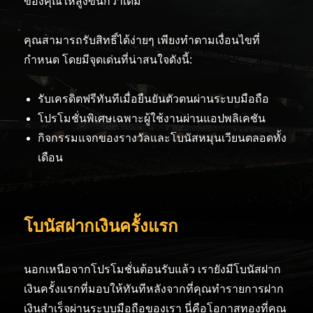
ของคุณให้สูงขึ้นกว่าเดิม
คุณสามารถรับสิทธิ์ได้ง่ายๆ เพียงทำตามเงื่อนไขที่
กำหนด โดยมีจุดเด่นที่น่าสนใจดังนี้:
รับเครดิตฟรีทันทีเมื่อยืนยันตัวตนผ่านระบบมือถือ
โปรโมชั่นพิเศษเฉพาะผู้ใช้งานผ่านแอปพลิเคชัน
กิจกรรมแจกของรางวัลและโบนัสหมุนเวียนตลอดทั้ง
เดือน
โบนัสฝากเงินครั้งแรก
นอกเหนือจากโปรโมชั่นต้อนรับแล้ว เรายังมีโบนัสฝาก
เงินครั้งแรกที่มอบให้ทันทีหลังจากที่คุณทำรายการฝาก
เงินสำเร็จผ่านระบบมือถือของเรา นี่คือโอกาสทองที่คุณ