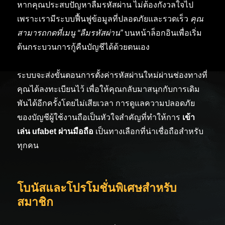
หากคุณประสบปัญหาลืมรหัสผ่าน ไม่ต้องกังวลใจไป
เพราะเรามีระบบฟื้นฟูข้อมูลที่ปลอดภัยและรวดเร็ว
คุณ
สามารถกดที่เมนู “ลืมรหัสผ่าน”
บนหน้าล็อกอินเพื่อเริ่ม
ต้นกระบวนการกู้คืนบัญชีได้ด้วยตนเอง
ระบบจะส่งขั้นตอนการตั้งค่ารหัสผ่านใหม่ผ่านช่องทางที่
คุณได้ลงทะเบียนไว้ เพื่อให้คุณกลับมาสนุกกับการเดิม
พันได้อีกครั้งโดยไม่เสียเวลา การดูแลความปลอดภัย
ของบัญชีผู้ใช้งานถือเป็นหัวใจสำคัญที่ทำให้การ
เข้า
เล่น ufabet ผ่านมือถือ
เป็นทางเลือกที่น่าเชื่อถือสำหรับ
ทุกคน
โบนัสและโปรโมชั่นพิเศษสำหรับ
สมาชิก