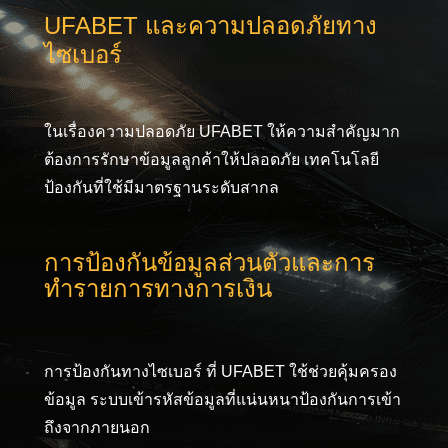
UFABET และความปลอดภัยทาง
ไซเบอร์
ในเรื่อง
ความปลอดภัย UFABET
ให้ความสำคัญมาก
ต้องการรักษาข้อมูลลูกค้าให้ปลอดภัย เทคโนโลยี
ป้องกันที่ใช้มีมาตรฐานระดับสากล
การป้องกันข้อมูลส่วนตัวและการ
ทำรายการทางการเงิน
การป้องกันทางไซเบอร์
ที่ UFABET ใช้ช่วยคุ้มครอง
ข้อมูล ระบบเข้ารหัสข้อมูลที่แน่นหนาป้องกันการเข้า
ถึงจากภายนอก