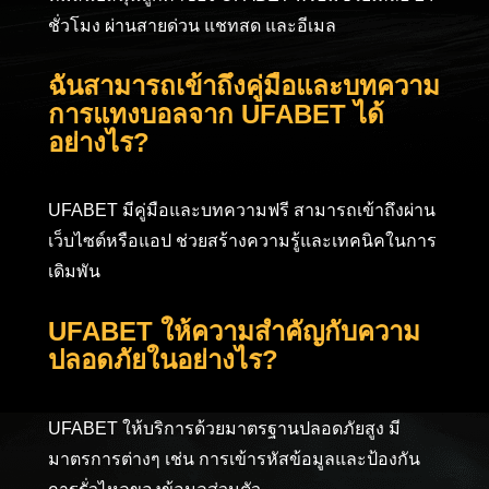
ชั่วโมง ผ่านสายด่วน แชทสด และอีเมล
ฉันสามารถเข้าถึงคู่มือและบทความ
การแทงบอลจาก UFABET ได้
อย่างไร?
UFABET มีคู่มือและบทความฟรี สามารถเข้าถึงผ่าน
เว็บไซต์หรือแอป ช่วยสร้างความรู้และเทคนิคในการ
เดิมพัน
UFABET ให้ความสำคัญกับความ
ปลอดภัยในอย่างไร?
UFABET ให้บริการด้วยมาตรฐานปลอดภัยสูง มี
มาตรการต่างๆ เช่น การเข้ารหัสข้อมูลและป้องกัน