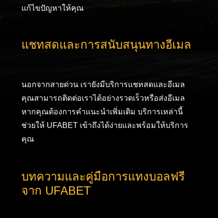
แก้ไขปัญหาให้คุณ
แชทสดและการสนับสนุนทางอีเมล
นอกจากสายด่วน เรายังมีบริการแชทสดและอีเมล
คุณสามารถติดต่อเราได้อย่างรวดเร็วหรือส่งอีเมล
หากคุณต้องการคำแนะนำเพิ่มเติม บริการเหล่านี้
ช่วยให้ UFABET เข้าถึงได้ง่ายและพร้อมให้บริการ
คุณ
บทความและคู่มือการแทงบอลฟรี
จาก UFABET