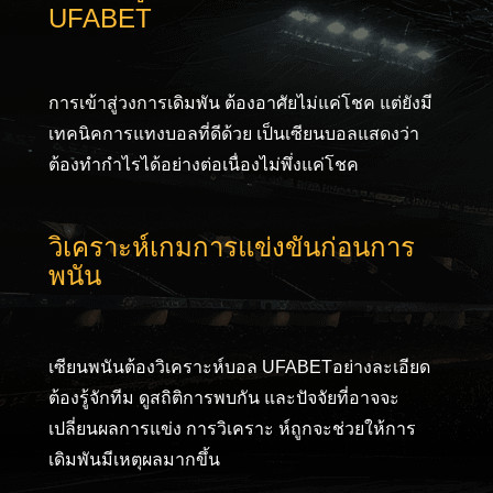
UFABET
การเข้าสู่วงการเดิมพัน ต้องอาศัยไม่แค่โชค แต่ยังมี
เทคนิคการแทงบอลที่ดีด้วย เป็นเซียนบอลแสดงว่า
ต้องทำกำไรได้อย่างต่อเนื่องไม่พึ่งแค่โชค
วิเคราะห์เกมการแข่งขันก่อนการ
พนัน
เซียนพนันต้องวิเคราะห์บอล UFABETอย่างละเอียด
ต้องรู้จักทีม ดูสถิติการพบกัน และปัจจัยที่อาจจะ
เปลี่ยนผลการแข่ง การวิเคราะ ห์ถูกจะช่วยให้การ
เดิมพันมีเหตุผลมากขึ้น