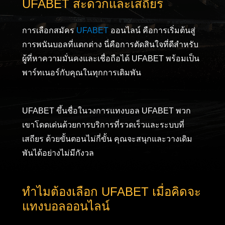
UFABET สะดวกและเสถียร
การเลือกสมัคร
UFABET
ออนไลน์ คือการเริ่มต้นสู่
การพนันบอลที่แตกต่าง นี่คือการตัดสินใจที่ดีสำหรับ
ผู้ที่หาความมั่นคงและเชื่อถือได้ UFABET พร้อมเป็น
พาร์ทเนอร์กับคุณในทุกการเดิมพัน
UFABET ขึ้นชื่อในวงการแทงบอล UFABET พวก
เขาโดดเด่นด้วยการบริการที่รวดเร็วและระบบที่
เสถียร ด้วยขั้นตอนไม่กี่ขั้น คุณจะสนุกและวางเดิม
พันได้อย่างไม่มีกังวล
ทำไมต้องเลือก UFABET เมื่อคิดจะ
แทงบอลออนไลน์