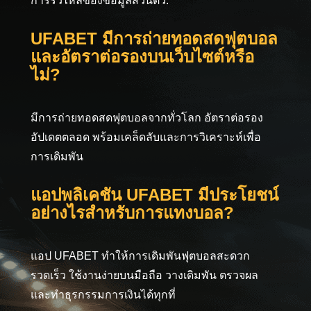
การรั่วไหลของข้อมูลส่วนตัว.
UFABET มีการถ่ายทอดสดฟุตบอล
และอัตราต่อรองบนเว็บไซต์หรือ
ไม่?
มีการถ่ายทอดสดฟุตบอลจากทั่วโลก อัตราต่อรอง
อัปเดตตลอด พร้อมเคล็ดลับและการวิเคราะห์เพื่อ
การเดิมพัน
แอปพลิเคชัน UFABET มีประโยชน์
อย่างไรสำหรับการแทงบอล?
แอป UFABET ทำให้การเดิมพันฟุตบอลสะดวก
รวดเร็ว ใช้งานง่ายบนมือถือ วางเดิมพัน ตรวจผล
และทำธุรกรรมการเงินได้ทุกที่