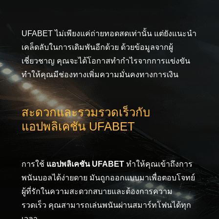
UFABET ไม่เพียงแค่ถ่ายทอดสดเท่านั้น แต่ยังแนะนำ
เคล็ดลับในการเดิมพันอีกด้วย ด้วยข้อมูลจากผู้
เชี่ยวชาญ คุณจะได้โอกาสทำกำไรจากการแข่งขัน
ทำให้คุณมีช่องทางเพิ่มความมั่นคงทางการเงิน
สะดวกและรวมรวดเร็วกับ
แอปพลิเคชัน UFABET
การใช้
แอปพลิเคชัน UFABET
ทำให้คุณเข้าถึงการ
พนันบอลได้ง่ายดาย มันถูกออกแบบมาเพื่อตอบโจทย์
ผู้ที่รักในความสะดวกสบายและต้องการความ
รวดเร็ว คุณสามารถเล่นพนันผ่านสมาร์ทโฟนได้ทุก
เวลา