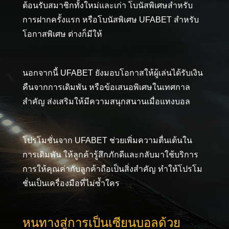
ต้อนรับสมาชิกทั้งใหม่และเก่า โบนัสพิเศษสำหรับ
การฝากครั้งแรก หรือโบนัสพิเศษ UFABET สำหรับ
โอกาสพิเศษ ต่างก็มีให้
นอกจากนี้ UFABET ยังมอบโอกาสให้ผู้เล่นได้รับเงิน
คืนจากการเดิมพัน หรือข้อเสนอพิเศษในเทศกาล
สำคัญ ส่งเสริมให้มีความสนุกสนานเมื่อแทงบอล
โปรโมชั่นจาก UFABET ช่วยเพิ่มความตื่นเต้นใน
การเดิมพัน ให้ลูกค้ารู้สึกภักดีและกลับมาใช้บริการ
การให้คุณค่ากับลูกค้าถือเป็นสิ่งสำคัญ ทำให้โปรโม
ชั่นเป็นเครื่องมือที่ไม่ซ้ำใคร
หนทางสู่การเป็นเซียนบอลด้วย