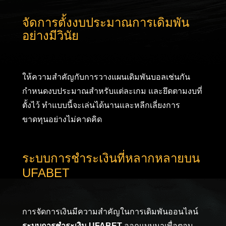
จัดการตั้งงบประมาณการเดิมพัน
อย่างมีวินัย
ให้ความสำคัญกับการวางแผนเดิมพันบอลเช่นกัน
กำหนดงบประมาณสำหรับแต่ละเกม และยึดตามงบที่
ตั้งไว้ ทำแบบนี้จะเล่นได้นานและหลีกเลี่ยงการ
ขาดทุนอย่างไม่คาดคิด
ระบบการชำระเงินที่หลากหลายบน
UFABET
การจัดการเงินมีความสำคัญในการเดิมพันออนไลน์
ระบบการชำระเงิน UFABET
ออกแบบมาเพื่อตอบ