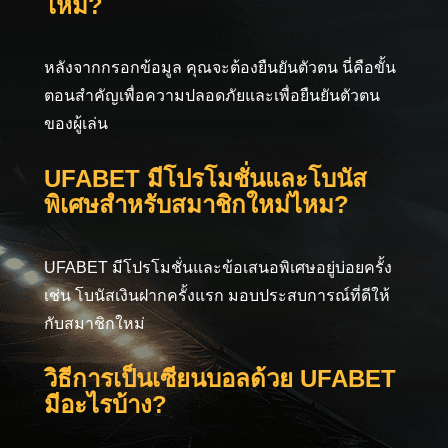
ไหม?
หลังจากกรอกข้อมูล คุณจะต้องยืนยันตัวตน นี่คือขั้น
ตอนสำคัญเพื่อความปลอดภัยและเพื่อยืนยันตัวตน
ของผู้เล่น
UFABET มีโปรโมชั่นและโบนัส
พิเศษสำหรับสมาชิกใหม่ไหม?
UFABET มีโปรโมชั่นและข้อเสนอพิเศษอยู่บ่อยครั้ง
เช่น โบนัสเงินฝากครั้งแรก มอบประสบการณ์ที่ดีให้
กับสมาชิกใหม่
วิธีการเป็นเซียนบอลด้วย UFABET
มีอะไรบ้าง?