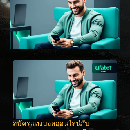
สมัครแทงบอลออนไลน์กับ