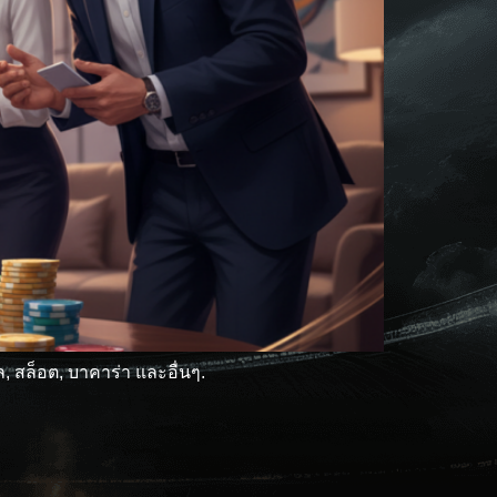
สล็อต, บาคาร่า และอื่นๆ.