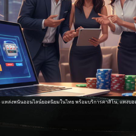
 แหล่งพนันออนไลน์ยอดนิยมในไทย พร้อมบริการคาสิโน, แทงบอล, 