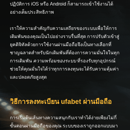
ปฏิบัติการ iOS หรือ Android ก็สามารถเข้าใช้งานได้
อย่างเต็มประสิทธิภาพ
เราให้ความสำคัญกับความเสถียรของระบบเพื่อให้การ
เดิมพันของคุณเป็นไปอย่างราบรื่นที่สุด การปรับตัวเข้าสู่
ยุคดิจิทัลด้วยการใช้งานผ่านมือถือจึงเป็นทางเลือกที่
ชาญฉลาดสำหรับนักเดิมพันที่ต้องการความมั่นใจในทุก
การเดิมพัน
ความพร้อมของระบบ
ที่รองรับทุกอุปกรณ์
ช่วยให้คุณมั่นใจได้ว่าทุกการลงทุนจะได้รับความคุ้มค่า
และปลอดภัยสูงสุด
วิธีการลงทะเบียน ufabet ผ่านมือถือ
การเริ่มต้นเส้นทางความสนุกกับเราทำได้ง่ายเพียงไม่กี่
ขั้นตอนผ่านมือถือของคุณ ระบบของเราถูกออกแบบมา