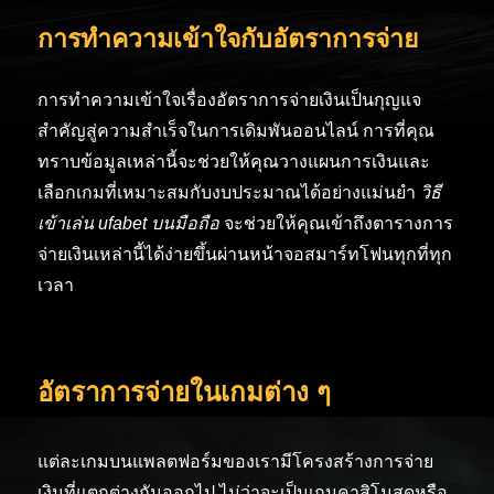
การทำความเข้าใจกับอัตราการจ่าย
การทำความเข้าใจเรื่องอัตราการจ่ายเงินเป็นกุญแจ
สำคัญสู่ความสำเร็จในการเดิมพันออนไลน์ การที่คุณ
ทราบข้อมูลเหล่านี้จะช่วยให้คุณวางแผนการเงินและ
เลือกเกมที่เหมาะสมกับงบประมาณได้อย่างแม่นยำ
วิธี
เข้าเล่น ufabet บนมือถือ
จะช่วยให้คุณเข้าถึงตารางการ
จ่ายเงินเหล่านี้ได้ง่ายขึ้นผ่านหน้าจอสมาร์ทโฟนทุกที่ทุก
เวลา
อัตราการจ่ายในเกมต่าง ๆ
แต่ละเกมบนแพลตฟอร์มของเรามีโครงสร้างการจ่าย
เงินที่แตกต่างกันออกไป ไม่ว่าจะเป็นเกมคาสิโนสดหรือ