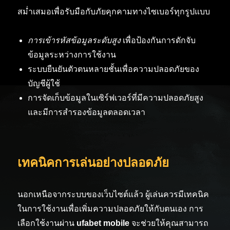
สม่ำเสมอเพื่อรับมือกับภัยคุกคามทางไซเบอร์ทุกรูปแบบ
การเข้ารหัสข้อมูลระดับสูง
เพื่อป้องกันการดักจับ
ข้อมูลระหว่างการใช้งาน
ระบบยืนยันตัวตนหลายชั้นเพื่อความปลอดภัยของ
บัญชีผู้ใช้
การจัดเก็บข้อมูลในเซิร์ฟเวอร์ที่มีความปลอดภัยสูง
และมีการสำรองข้อมูลตลอดเวลา
เทคนิคการเล่นอย่างปลอดภัย
นอกเหนือจากระบบของเว็บไซต์แล้ว ผู้เล่นควรมีเทคนิค
ในการใช้งานเพื่อเพิ่มความปลอดภัยให้กับตนเอง การ
เลือกใช้งานผ่าน
ufabet mobile
จะช่วยให้คุณสามารถ