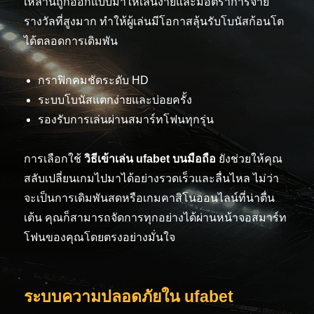
เหล่านี้ถูกออกแบบมาให้เล่นง่ายและมีอัตราการจ่าย
รางวัลที่สูงมาก ทำให้ผู้เล่นมีโอกาสลุ้นรับโบนัสก้อนโต
ได้ตลอดการเดิมพัน
กราฟิกคมชัดระดับ HD
ระบบโบนัสแตกง่ายและบ่อยครั้ง
รองรับการเล่นผ่านสมาร์ทโฟนทุกรุ่น
การเลือกใช้
วิธีเข้าเล่น ufabet บนมือถือ
ยังช่วยให้คุณ
สลับเปลี่ยนเกมไปมาได้อย่างรวดเร็วและลื่นไหล ไม่ว่า
จะเป็นการเดิมพันสดหรือเกมคาสิโนออนไลน์ที่น่าตื่น
เต้น คุณก็สามารถจัดการทุกอย่างได้ผ่านหน้าจอสมาร์ท
โฟนของคุณโดยตรงอย่างมั่นใจ
ระบบความปลอดภัยใน ufabet