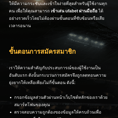
ให้มีความกระชับและเข้าใจง่ายที่สุดสำหรับผู้ใช้งานทุก
คน เพื่อให้คุณสามารถ
เข้าเล่น ufabet ผ่านมือถือ
ได้
อย่างรวดเร็วโดยไม่ต้องผ่านขั้นตอนที่ซับซ้อนหรือเสีย
เวลารอนาน
ขั้นตอนการสมัครสมาชิก
เราให้ความสำคัญกับประสบการณ์ของผู้ใช้งานเป็น
อันดับแรก ดังนั้นกระบวนการสมัครจึงถูกลดทอนความ
ยุ่งยากให้เหลือเพียงไม่กี่ขั้นตอน ดังนี้:
กรอกข้อมูลส่วนตัวผ่านหน้าเว็บไซต์หลักของเราด้วย
สมาร์ทโฟนของคุณ
ตรวจสอบความถูกต้องของข้อมูลให้ครบถ้วนเพื่อ