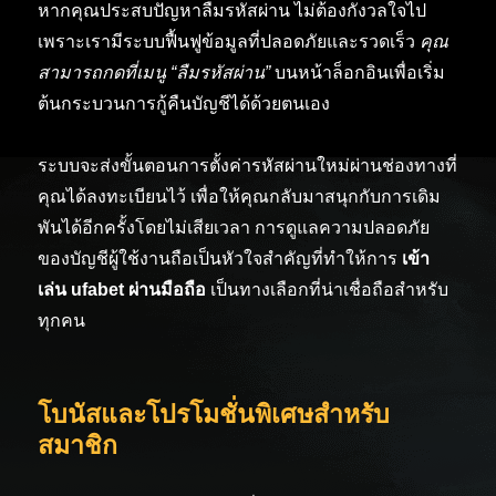
หากคุณประสบปัญหาลืมรหัสผ่าน ไม่ต้องกังวลใจไป
เพราะเรามีระบบฟื้นฟูข้อมูลที่ปลอดภัยและรวดเร็ว
คุณ
สามารถกดที่เมนู “ลืมรหัสผ่าน”
บนหน้าล็อกอินเพื่อเริ่ม
ต้นกระบวนการกู้คืนบัญชีได้ด้วยตนเอง
ระบบจะส่งขั้นตอนการตั้งค่ารหัสผ่านใหม่ผ่านช่องทางที่
คุณได้ลงทะเบียนไว้ เพื่อให้คุณกลับมาสนุกกับการเดิม
พันได้อีกครั้งโดยไม่เสียเวลา การดูแลความปลอดภัย
ของบัญชีผู้ใช้งานถือเป็นหัวใจสำคัญที่ทำให้การ
เข้า
เล่น ufabet ผ่านมือถือ
เป็นทางเลือกที่น่าเชื่อถือสำหรับ
ทุกคน
โบนัสและโปรโมชั่นพิเศษสำหรับ
สมาชิก