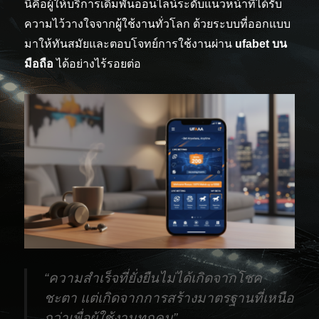
นี่คือผู้ให้บริการเดิมพันออนไลน์ระดับแนวหน้าที่ได้รับ
ความไว้วางใจจากผู้ใช้งานทั่วโลก ด้วยระบบที่ออกแบบ
มาให้ทันสมัยและตอบโจทย์การใช้งานผ่าน
ufabet บน
มือถือ
ได้อย่างไร้รอยต่อ
“ความสำเร็จที่ยั่งยืนไม่ได้เกิดจากโชค
ชะตา แต่เกิดจากการสร้างมาตรฐานที่เหนือ
กว่าเพื่อผู้ใช้งานทุกคน”