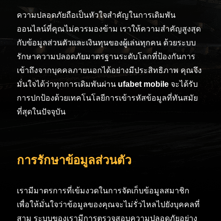
ความปลอดภัยถือเป็นหัวใจสำคัญในการเดิมพัน
ออนไลน์ที่คุณไม่ควรมองข้าม เราให้ความสำคัญสูงสุด
กับข้อมูลส่วนตัวและเงินทุนของผู้เล่นทุกคน ด้วยระบบ
รักษาความปลอดภัยมาตรฐานระดับโลกที่ป้องกันการ
เข้าถึงจากบุคคลภายนอกได้อย่างมีประสิทธิภาพ คุณจึง
มั่นใจได้ว่าทุกการเดิมพันผ่าน
ufabet mobile
จะได้รับ
การปกป้องด้วยเทคโนโลยีการเข้ารหัสข้อมูลที่ทันสมัย
ที่สุดในปัจจุบัน
การรักษาข้อมูลส่วนตัว
เรามีมาตรการที่เข้มงวดในการจัดเก็บข้อมูลสมาชิก
เพื่อให้มั่นใจว่าข้อมูลของคุณจะไม่รั่วไหลไปยังบุคคลที่
สาม ระบบของเรามีการตรวจสอบความปลอดภัยอย่าง