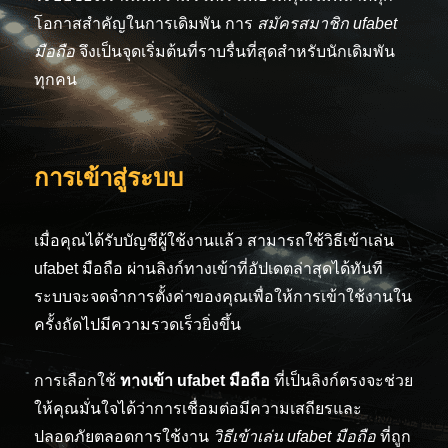
โอกาสสำคัญในการเดิมพัน การ
สมัครสมาชิก ufabet
มือถือ
จึงเป็นจุดเริ่มต้นที่ราบรื่นที่สุดสำหรับนักเดิมพัน
ทุกคน
การเข้าสู่ระบบ
เมื่อคุณได้รับบัญชีผู้ใช้งานแล้ว สามารถใช้วิธีเข้าเล่น
ufabet มือถือ ผ่านลิงก์ทางเข้าที่อัปเดตล่าสุดได้ทันที
ระบบจะจดจำการตั้งค่าของคุณเพื่อให้การเข้าใช้งานใน
ครั้งถัดไปมีความรวดเร็วยิ่งขึ้น
การเลือกใช้
ทางเข้า ufabet มือถือ
ที่เป็นลิงก์ตรงจะช่วย
ให้คุณมั่นใจได้ว่าการเชื่อมต่อมีความเสถียรและ
ปลอดภัยตลอดการใช้งาน
วิธีเข้าเล่น ufabet มือถือ
ที่ถูก