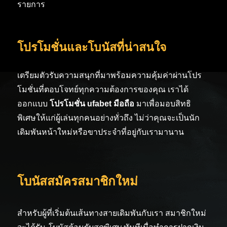
รายการ
โปรโมชั่นและโบนัสที่น่าสนใจ
เตรียมตัวรับความสนุกที่มาพร้อมความคุ้มค่าผ่านโปร
โมชั่นที่ตอบโจทย์ทุกความต้องการของคุณ เราได้
ออกแบบ
โปรโมชั่น ufabet มือถือ
มาเพื่อมอบสิทธิ
พิเศษให้แก่ผู้เล่นทุกคนอย่างทั่วถึง ไม่ว่าคุณจะเป็นนัก
เดิมพันหน้าใหม่หรือขาประจำที่อยู่กับเรามานาน
โบนัสสมัครสมาชิกใหม่
สำหรับผู้ที่เริ่มต้นเส้นทางสายเดิมพันกับเรา สมาชิกใหม่