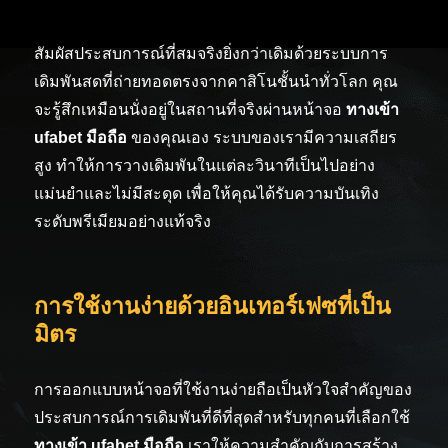
สัมผัสประสบการณ์ที่สมจริงยิ่งกว่าเดิมด้วยระบบการ
เดิมพันสดที่ถ่ายทอดตรงจากคาสิโนชั้นนำทั่วโลก คุณ
จะรู้สึกเหมือนนั่งอยู่ในสถานที่จริงผ่านหน้าจอ
ทางเข้า
ufabet มือถือ
ของคุณเอง ระบบของเรามีความเสถียร
สูง ทำให้การวางเดิมพันในแต่ละวินาทีเป็นไปอย่าง
แม่นยำและไม่มีสะดุด เพื่อให้คุณได้รับความบันเทิง
ระดับพรีเมียมอย่างแท้จริง
การใช้งานง่ายด้วยอินเทอร์เฟซที่เป็น
มิตร
การออกแบบหน้าจอที่ใช้งานง่ายถือเป็นหัวใจสำคัญของ
ประสบการณ์การเดิมพันที่ดีที่สุดสำหรับทุกคนที่เลือกใช้
ทางเข้า ufabet มือถือ
เราให้ความสำคัญกับการสร้าง