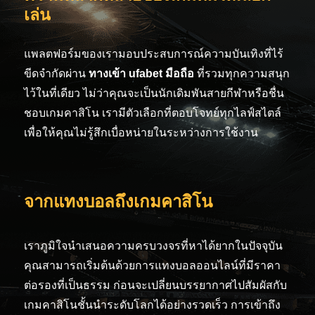
เล่น
แพลตฟอร์มของเรามอบประสบการณ์ความบันเทิงที่ไร้
ขีดจำกัดผ่าน
ทางเข้า ufabet มือถือ
ที่รวมทุกความสนุก
ไว้ในที่เดียว ไม่ว่าคุณจะเป็นนักเดิมพันสายกีฬาหรือชื่น
ชอบเกมคาสิโน เรามีตัวเลือกที่ตอบโจทย์ทุกไลฟ์สไตล์
เพื่อให้คุณไม่รู้สึกเบื่อหน่ายในระหว่างการใช้งาน
จากแทงบอลถึงเกมคาสิโน
เราภูมิใจนำเสนอความครบวงจรที่หาได้ยากในปัจจุบัน
คุณสามารถเริ่มต้นด้วยการแทงบอลออนไลน์ที่มีราคา
ต่อรองที่เป็นธรรม ก่อนจะเปลี่ยนบรรยากาศไปสัมผัสกับ
เกมคาสิโนชั้นนำระดับโลกได้อย่างรวดเร็ว การเข้าถึง