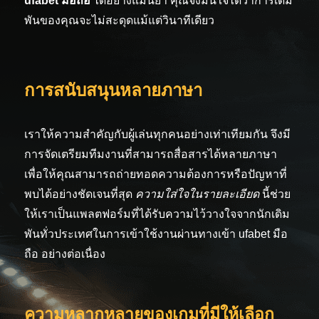
ufabet มือถือ
ได้อย่างแม่นยำ คุณจึงมั่นใจได้ว่าการเดิม
พันของคุณจะไม่สะดุดแม้แต่วินาทีเดียว
การสนับสนุนหลายภาษา
เราให้ความสำคัญกับผู้เล่นทุกคนอย่างเท่าเทียมกัน จึงมี
การจัดเตรียมทีมงานที่สามารถสื่อสารได้หลายภาษา
เพื่อให้คุณสามารถถ่ายทอดความต้องการหรือปัญหาที่
พบได้อย่างชัดเจนที่สุด
ความใส่ใจในรายละเอียด
นี้ช่วย
ให้เราเป็นแพลตฟอร์มที่ได้รับความไว้วางใจจากนักเดิม
พันทั่วประเทศในการเข้าใช้งานผ่านทางเข้า ufabet มือ
ถือ อย่างต่อเนื่อง
ความหลากหลายของเกมที่มีให้เลือก