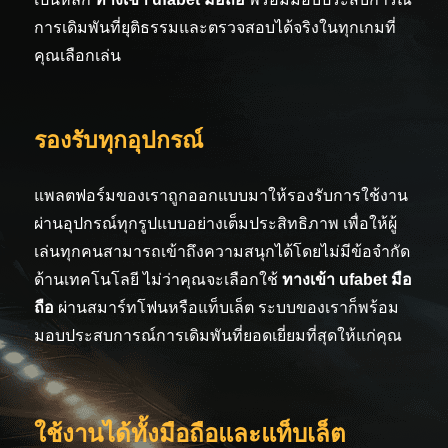
การเดิมพันที่ยุติธรรมและตรวจสอบได้จริงในทุกเกมที่
คุณเลือกเล่น
รองรับทุกอุปกรณ์
แพลตฟอร์มของเราถูกออกแบบมาให้รองรับการใช้งาน
ผ่านอุปกรณ์ทุกรูปแบบอย่างเต็มประสิทธิภาพ เพื่อให้ผู้
เล่นทุกคนสามารถเข้าถึงความสนุกได้โดยไม่มีข้อจำกัด
ด้านเทคโนโลยี ไม่ว่าคุณจะเลือกใช้
ทางเข้า ufabet มือ
ถือ
ผ่านสมาร์ทโฟนหรือแท็บเล็ต ระบบของเราก็พร้อม
มอบประสบการณ์การเดิมพันที่ยอดเยี่ยมที่สุดให้แก่คุณ
ใช้งานได้ทั้งมือถือและแท็บเล็ต