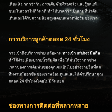
เคียง 9 มากกว่ากัน
การเดิมพันที่รวดเร็ว
และรู้ผลแพ้
ชนะในเวลาไม่กี่วินาที ทำให้บาคาร่าเป็นเกมที่น่าตื่น
เต้นและได้รับความนิยมสูงสุดบนแพลตฟอร์มของเรา
การบริการลูกค้าตลอด 24 ชั่วโมง
การเข้าถึงบริการช่วยเหลือผ่าน
ทางเข้า ufabet มือถือ
ทำได้ง่ายเพียงปลายนิ้วสัมผัส เพื่อให้มั่นใจว่าทุกช่วง
เวลาของการเดิมพันของคุณจะเป็นไปอย่างราบรื่นที่สุด
ทีมงานมืออาชีพของเราพร้อมดูแลและให้คำปรึกษาคุณ
ตลอด 24 ชั่วโมงโดยไม่มีวันหยุด
ช่องทางการติดต่อที่หลากหลาย