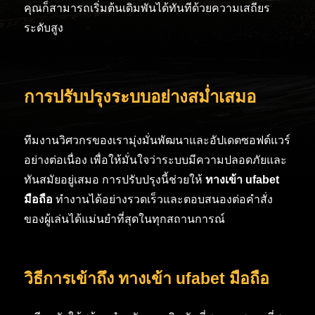
คุณก็สามารถเริ่มต้นเดิมพันได้ทันทีด้วยความเสถียร
ระดับสูง
การปรับปรุงระบบอย่างสม่ำเสมอ
ทีมงานวิศวกรของเรามุ่งมั่นพัฒนาและอัปเดตซอฟต์แวร์
อย่างต่อเนื่อง เพื่อให้มั่นใจว่าระบบมีความปลอดภัยและ
ทันสมัยอยู่เสมอ การปรับปรุงนี้ช่วยให้
ทางเข้า ufabet
มือถือ
ทำงานได้อย่างรวดเร็วและตอบสนองต่อคำสั่ง
ของผู้เล่นได้แม่นยำที่สุดในทุกสถานการณ์
วิธีการเข้าถึง ทางเข้า ufabet มือถือ