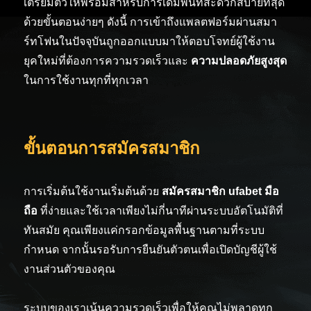
เตรียมตัวให้พร้อมสำหรับการเดิมพันที่สะดวกสบายที่สุด
ด้วยขั้นตอนง่ายๆ ดังนี้ การเข้าถึงแพลตฟอร์มผ่านสมา
ร์ทโฟนในปัจจุบันถูกออกแบบมาให้ตอบโจทย์ผู้ใช้งาน
ยุคใหม่ที่ต้องการความรวดเร็วและ
ความปลอดภัยสูงสุด
ในการใช้งานทุกที่ทุกเวลา
ขั้นตอนการสมัครสมาชิก
การเริ่มต้นใช้งานเริ่มต้นด้วย
สมัครสมาชิก ufabet มือ
ถือ
ที่ง่ายและใช้เวลาเพียงไม่กี่นาทีผ่านระบบอัตโนมัติที่
ทันสมัย คุณเพียงแค่กรอกข้อมูลพื้นฐานตามที่ระบบ
กำหนด จากนั้นรอรับการยืนยันตัวตนเพื่อเปิดบัญชีผู้ใช้
งานส่วนตัวของคุณ
ระบบของเราเน้นความรวดเร็วเพื่อให้คุณไม่พลาดทุก