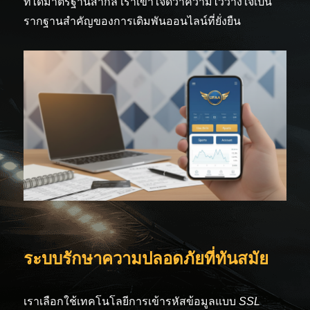
ที่ได้มาตรฐานสากล เราเข้าใจดีว่าความไว้วางใจเป็น
รากฐานสำคัญของการเดิมพันออนไลน์ที่ยั่งยืน
ระบบรักษาความปลอดภัยที่ทันสมัย
เราเลือกใช้เทคโนโลยีการเข้ารหัสข้อมูลแบบ
SSL