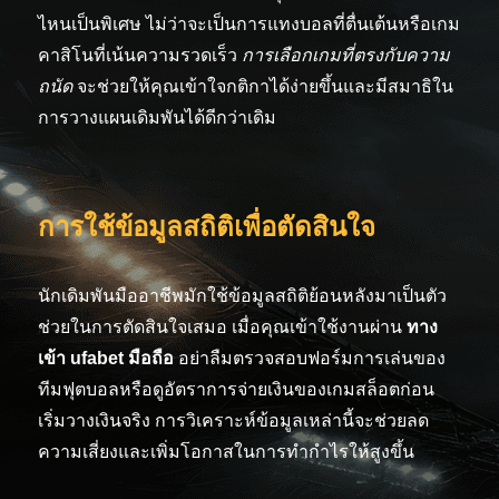
ไหนเป็นพิเศษ ไม่ว่าจะเป็นการแทงบอลที่ตื่นเต้นหรือเกม
คาสิโนที่เน้นความรวดเร็ว
การเลือกเกมที่ตรงกับความ
ถนัด
จะช่วยให้คุณเข้าใจกติกาได้ง่ายขึ้นและมีสมาธิใน
การวางแผนเดิมพันได้ดีกว่าเดิม
การใช้ข้อมูลสถิติเพื่อตัดสินใจ
นักเดิมพันมืออาชีพมักใช้ข้อมูลสถิติย้อนหลังมาเป็นตัว
ช่วยในการตัดสินใจเสมอ เมื่อคุณเข้าใช้งานผ่าน
ทาง
เข้า ufabet มือถือ
อย่าลืมตรวจสอบฟอร์มการเล่นของ
ทีมฟุตบอลหรือดูอัตราการจ่ายเงินของเกมสล็อตก่อน
เริ่มวางเงินจริง การวิเคราะห์ข้อมูลเหล่านี้จะช่วยลด
ความเสี่ยงและเพิ่มโอกาสในการทำกำไรให้สูงขึ้น