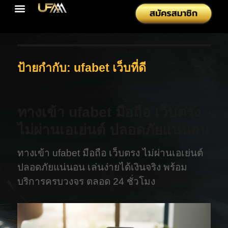
ป้ายกำกับ:
ufabet เว็บที่ดี
ทางเข้า ufabet มือถือ เว็บตรง
ไม่ผ่านเอเย่นต์ ปลอดภัยแน่นอน
ทางเข้า ufabet มือถือ เว็บตรง ไม่ผ่านเอเย่นต์
ปลอดภัยแน่นอน เล่นง่ายได้เงินจริง พร้อม
บริการครบวงจร ตลอด 24 ชั่วโมง