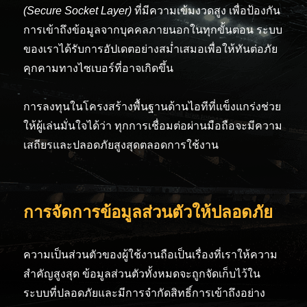
(Secure Socket Layer)
ที่มีความเข้มงวดสูง เพื่อป้องกัน
การเข้าถึงข้อมูลจากบุคคลภายนอกในทุกขั้นตอน ระบบ
ของเราได้รับการอัปเดตอย่างสม่ำเสมอเพื่อให้ทันต่อภัย
คุกคามทางไซเบอร์ที่อาจเกิดขึ้น
การลงทุนในโครงสร้างพื้นฐานด้านไอทีที่แข็งแกร่งช่วย
ให้ผู้เล่นมั่นใจได้ว่า ทุกการเชื่อมต่อผ่านมือถือจะมีความ
เสถียรและปลอดภัยสูงสุดตลอดการใช้งาน
การจัดการข้อมูลส่วนตัวให้ปลอดภัย
ความเป็นส่วนตัวของผู้ใช้งานถือเป็นเรื่องที่เราให้ความ
สำคัญสูงสุด ข้อมูลส่วนตัวทั้งหมดจะถูกจัดเก็บไว้ใน
ระบบที่ปลอดภัยและมีการจำกัดสิทธิ์การเข้าถึงอย่าง