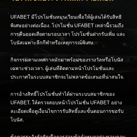
UFABET มีโปรโมชั่นหมุนเวียนเพื่อให้ผู้เล่นได้รับสิทธิ
พิเศษอย่างต่อเนื่อง. โปรโมชั่น UFABET เหล่านี้รวมถึง
การคืนยอดเสียตามรอบเวลา โปรโมชั่นฝากรับเพิ่ม และ
โบนัสเฉพาะลีกกีฬาหรือเหตุการณ์พิเศษ.
กิจกรรมตามเทศกาลมักมาพร้อมของรางวัลหรือโบนัส
เฉพาะช่วงเวลา. ผู้เล่นที่ติดตามหน้าโปรโมชั่นและ
ประกาศในระบบสมาชิกจะไม่พลาดข้อเสนอที่น่าสนใจ.
การอ้างสิทธิ์โปรโมชั่นทำได้ผ่านระบบสมาชิกของ
UFABET. ให้ตรวจสอบหน้าโปรโมชั่น UFABET อย่าง
ละเอียดเพื่อดูเงื่อนไขการรับสิทธิ์และขั้นตอนการขอรับ
โบนัส.
ข้อควรระวังสำคัญคือการอ่านข้อกำหนดอย่างรอบคอบ