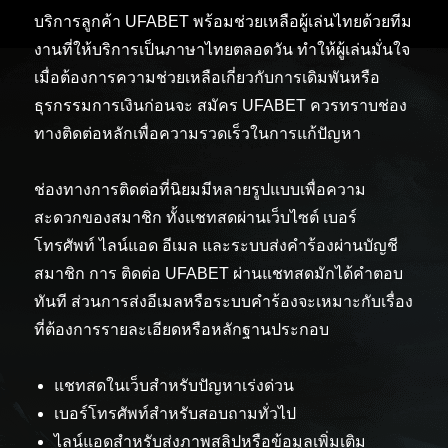
บริการลูกค้า UFABET พร้อมช่วยเหลือผู้เล่นไทยด้วยทีม
งานที่ให้บริการเป็นภาษาไทยตลอดวัน ทำให้ผู้เล่นมั่นใจ
เมื่อต้องการความช่วยเหลือเกี่ยวกับการเดิมพันหรือ
ธุรกรรมการเงินก่อนจะ สมัคร UFABET ควรทราบช่อง
ทางติดต่อหลักเพื่อความรวดเร็วในการแก้ปัญหา
ช่องทางการติดต่อที่นิยมมีหลายรูปแบบเพื่อความ
สะดวกของสมาชิก ทั้งแชทสดผ่านเว็บไซต์ เบอร์
โทรศัพท์ ไลน์แอด อีเมล และระบบส่งคำร้องผ่านบัญชี
สมาชิก การ ติดต่อ UFABET ผ่านแชทสดมักได้คำตอบ
ทันที ส่วนการส่งอีเมลหรือระบบคำร้องจะเหมาะกับเรื่อง
ที่ต้องการรายละเอียดหรือหลักฐานประกอบ
แชทสดในเว็บสำหรับปัญหาเร่งด่วน
เบอร์โทรศัพท์สำหรับสอบถามทั่วไป
ไลน์แอดสำหรับส่งภาพสลิปหรือข้อมูลเพิ่มเติม