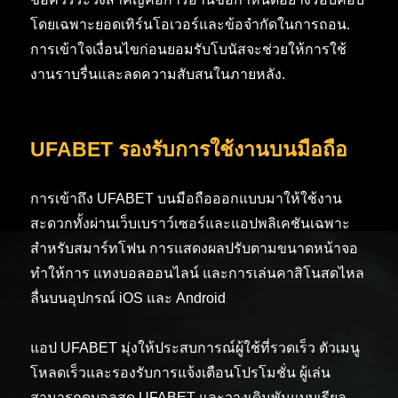
โดยเฉพาะยอดเทิร์นโอเวอร์และข้อจำกัดในการถอน.
การเข้าใจเงื่อนไขก่อนยอมรับโบนัสจะช่วยให้การใช้
งานราบรื่นและลดความสับสนในภายหลัง.
UFABET รองรับการใช้งานบนมือถือ
การเข้าถึง UFABET บนมือถือออกแบบมาให้ใช้งาน
สะดวกทั้งผ่านเว็บเบราว์เซอร์และแอปพลิเคชันเฉพาะ
สำหรับสมาร์ทโฟน การแสดงผลปรับตามขนาดหน้าจอ
ทำให้การ แทงบอลออนไลน์ และการเล่นคาสิโนสดไหล
ลื่นบนอุปกรณ์ iOS และ Android
แอป UFABET มุ่งให้ประสบการณ์ผู้ใช้ที่รวดเร็ว ตัวเมนู
โหลดเร็วและรองรับการแจ้งเตือนโปรโมชั่น ผู้เล่น
สามารถดูบอลสด UFABET และวางเดิมพันแบบเรียล