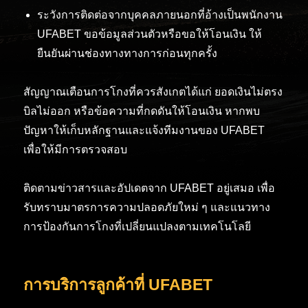
ระวังการติดต่อจากบุคคลภายนอกที่อ้างเป็นพนักงาน
UFABET ขอข้อมูลส่วนตัวหรือขอให้โอนเงิน ให้
ยืนยันผ่านช่องทางทางการก่อนทุกครั้ง
สัญญาณเตือนการโกงที่ควรสังเกตได้แก่ ยอดเงินไม่ตรง
บิลไม่ออก หรือข้อความที่กดดันให้โอนเงิน หากพบ
ปัญหาให้เก็บหลักฐานและแจ้งทีมงานของ UFABET
เพื่อให้มีการตรวจสอบ
ติดตามข่าวสารและอัปเดตจาก UFABET อยู่เสมอ เพื่อ
รับทราบมาตรการความปลอดภัยใหม่ ๆ และแนวทาง
การป้องกันการโกงที่เปลี่ยนแปลงตามเทคโนโลยี
การบริการลูกค้าที่ UFABET