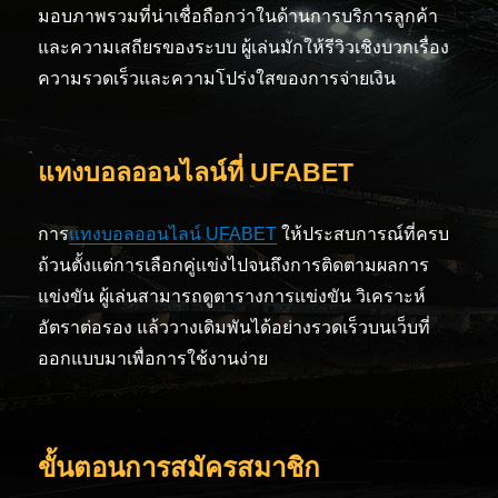
มอบภาพรวมที่น่าเชื่อถือกว่าในด้านการบริการลูกค้า
และความเสถียรของระบบ ผู้เล่นมักให้รีวิวเชิงบวกเรื่อง
ความรวดเร็วและความโปร่งใสของการจ่ายเงิน
แทงบอลออนไลน์ที่ UFABET
การ
แทงบอลออนไลน์ UFABET
ให้ประสบการณ์ที่ครบ
ถ้วนตั้งแต่การเลือกคู่แข่งไปจนถึงการติดตามผลการ
แข่งขัน ผู้เล่นสามารถดูตารางการแข่งขัน วิเคราะห์
อัตราต่อรอง แล้ววางเดิมพันได้อย่างรวดเร็วบนเว็บที่
ออกแบบมาเพื่อการใช้งานง่าย
ขั้นตอนการสมัครสมาชิก