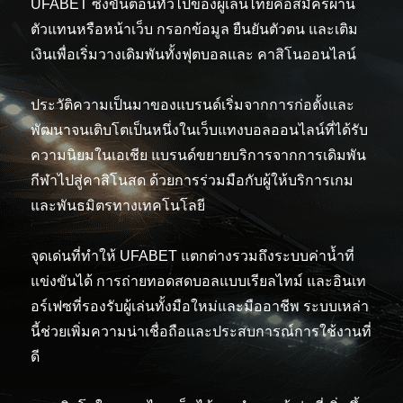
UFABET ซึ่งขั้นตอนทั่วไปของผู้เล่นไทยคือสมัครผ่าน
ตัวแทนหรือหน้าเว็บ กรอกข้อมูล ยืนยันตัวตน และเติม
เงินเพื่อเริ่มวางเดิมพันทั้งฟุตบอลและ คาสิโนออนไลน์
ประวัติความเป็นมาของแบรนด์เริ่มจากการก่อตั้งและ
พัฒนาจนเติบโตเป็นหนึ่งในเว็บแทงบอลออนไลน์ที่ได้รับ
ความนิยมในเอเชีย แบรนด์ขยายบริการจากการเดิมพัน
กีฬาไปสู่คาสิโนสด ด้วยการร่วมมือกับผู้ให้บริการเกม
และพันธมิตรทางเทคโนโลยี
จุดเด่นที่ทำให้ UFABET แตกต่างรวมถึงระบบค่าน้ำที่
แข่งขันได้ การถ่ายทอดสดบอลแบบเรียลไทม์ และอินเท
อร์เฟซที่รองรับผู้เล่นทั้งมือใหม่และมืออาชีพ ระบบเหล่า
นี้ช่วยเพิ่มความน่าเชื่อถือและประสบการณ์การใช้งานที่
ดี