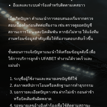
อีเมลและระบบคำร้องสำหรับติดตามเคสยาว
เมื่อเกิดปัญหา คำแนะนำการตอบสนองเริ่มจากตรวจ
สอบเบื้องต้นก่อนติดต่อทีมงาน เช่น ตรวจดูยอดบัญชี
สถานะการโอน และบิลเดิมพัน หากยังไม่หาย ให้แจ้งทีม
งานพร้อมข้อมูลสำคัญเพื่อให้ทีมงานตอบกลับเร็วขึ้น
ขั้นตอนการแจ้งปัญหาแนะนำให้เตรียมข้อมูลดังนี้ เพื่อ
ให้การบริการลูกค้า UFABET ทำงานได้รวดเร็วและ
แม่นยำ
ระบุชื่อผู้ใช้งานและหมายเลขบัญชีที่ใช้
ส่งภาพสลิปการโอนหรือหลักฐานการทำธุรกรรม
บอกรายละเอียดปัญหา เช่น ฝากไม่เข้า ถอนล่าช้า
หรือบิลเดิมพันผิดพลาด
รอหมายเลขอ้างอิงคำร้องเพื่อใช้ติดตามสถานะ