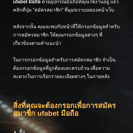
ufabet มือถือ
ด้วยอุปกรณ์มือถือที่คุณใช้งานอยู่ แล้ว
คลิกที่ปุ่ม “สมัครสมาชิก” ที่มุมขวาบนของหน้าเว็บ
หลังจากนั้น คุณจะพบกับหน้าที่ให้กรอกข้อมูลสำหรับ
การสมัครสมาชิก ให้คุณกรอกข้อมูลต่างๆ ที่
เกี่ยวข้องตามคำแนะนำ
ในการกรอกข้อมูลสำหรับการสมัครสมาชิก จำเป็น
ต้องกรอกข้อมูลที่ถูกต้องและครบถ้วน เพื่อความ
สะดวกในการเรียกรายละเอียดต่างๆ ในภายหลัง
สิ่งที่คุณจะต้องกรอกเพื่อการสมัคร
สมาชิก ufabet มือถือ
ชื่อ