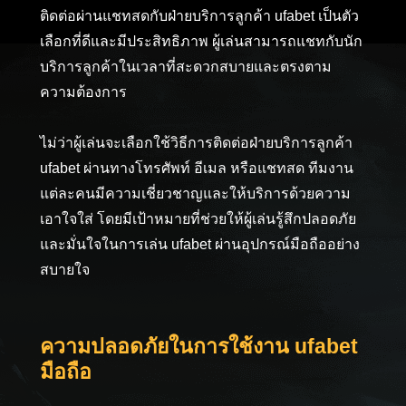
ติดต่อผ่านแชทสดกับฝ่ายบริการลูกค้า ufabet เป็นตัว
เลือกที่ดีและมีประสิทธิภาพ ผู้เล่นสามารถแชทกับนัก
บริการลูกค้าในเวลาที่สะดวกสบายและตรงตาม
ความต้องการ
ไม่ว่าผู้เล่นจะเลือกใช้วิธีการติดต่อฝ่ายบริการลูกค้า
ufabet ผ่านทางโทรศัพท์ อีเมล หรือแชทสด ทีมงาน
แต่ละคนมีความเชี่ยวชาญและให้บริการด้วยความ
เอาใจใส่ โดยมีเป้าหมายที่ช่วยให้ผู้เล่นรู้สึกปลอดภัย
และมั่นใจในการเล่น ufabet ผ่านอุปกรณ์มือถืออย่าง
สบายใจ
ความปลอดภัยในการใช้งาน ufabet
มือถือ