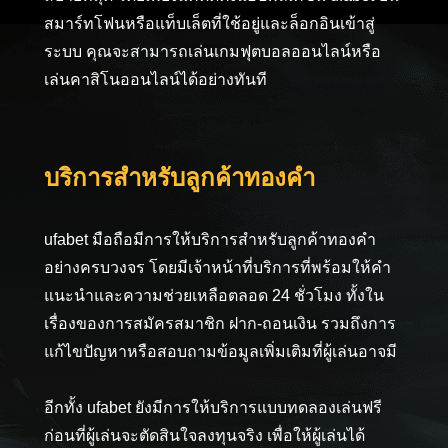
สมาร์ทโฟนหรือแท็บเล็ตที่ใช้อยู่และล็อกอินเข้าสู่
ระบบ คุณจะสามารถเล่นเกมฟุตบอลออนไลน์หรือ
เล่นคาสิโนออนไลน์ได้อย่างทันที
บริการสำหรับลูกค้าทองคำ
ufabet มือถือมีการให้บริการสำหรับลูกค้าทองคำ
อย่างครบวงจร โดยมีเจ้าหน้าที่บริการที่พร้อมให้คำ
แนะนำและความช่วยเหลือตลอด 24 ชั่วโมง ทั้งใน
เรื่องของการสมัครสมาชิก ฝาก-ถอนเงิน รวมถึงการ
แก้ไขปัญหาหรือสอบถามข้อมูลเพิ่มเติมที่ผู้เล่นอาจมี
อีกทั้ง ufabet ยังมีการให้บริการแบบทดลองเล่นฟรี
ก่อนที่ผู้เล่นจะตัดสินใจลงทุนจริง เพื่อให้ผู้เล่นได้