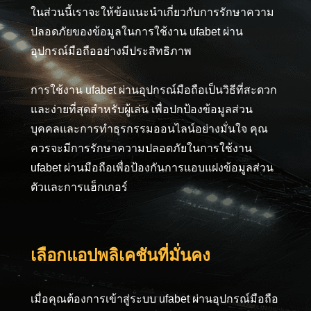
ในส่วนนี้เราจะให้ข้อแนะนำเกี่ยวกับการรักษาความ
ปลอดภัยของข้อมูลในการใช้งาน ufabet ผ่าน
อุปกรณ์มือถืออย่างมีประสิทธิภาพ
การใช้งาน ufabet ผ่านอุปกรณ์มือถือเป็นวิธีที่สะดวก
และง่ายที่สุดสำหรับผู้เล่น เพื่อปกป้องข้อมูลส่วน
บุคคลและการทำธุรกรรมออนไลน์อย่างมั่นใจ คุณ
ควรจะมีการรักษาความปลอดภัยในการใช้งาน
ufabet ผ่านมือถือเพื่อป้องกันการแอบแฝงข้อมูลส่วน
ตัวและการแฮ็กเกอร์
เลือกแอปพลิเคชันที่มั่นคง
เมื่อคุณต้องการเข้าสู่ระบบ ufabet ผ่านอุปกรณ์มือถือ