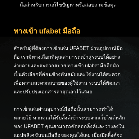
ถือสำหรับการแก้ไขปัญหาหรือสอบถามข้อมูล
ทางเข้า ufabet มือถือ
สำหรับผู้ที่ต้องการเข้าเล่น UFABET ผ่านอุปกรณ์มือ
ถือ เรามีทางเลือกที่คุณสามารถเข้าสู่ระบบได้อย่าง
ง่ายดายและสะดวกสบาย ทางเข้า ufabet มือถือมัก
เป็นตัวเลือกที่ค่อนข้างทันสมัยและใช้งานได้สะดวก
เพื่อความสะดวกสบายของผู้ใช้งาน ระบบได้พัฒนา
และปรับปรุงเอกสารล่าสุดเอาไว้เสมอ
การเข้าเล่นผ่านอุปกรณ์มือถือนั้นสามารถทำได้
หลายวิธี หากคุณได้รับลิ้งค์เข้าระบบจากเว็บไซต์หลัก
ของ UFABET คุณสามารถคัดลอกลิ้งค์และวางลงใน
แอปพลิเคชันบนมือถือของคุณได้เลย เมื่อเปิดลิ้งค์จะ