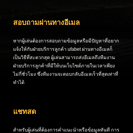
สอบถามผ่านทางอีเมล
หากผู้เล่นต้องการสอบถามข้อมูลหรือมีปัญหาที่อยาก
แจ้งให้กับฝ่ายบริการลูกค้า ufabet ผ่านทางอีเมลก็
เป็นวิธีที่สะดวกสุด ผู้เล่นสามารถส่งอีเมลถึงทีมงาน
ฝ่ายบริการลูกค้าที่มีให้บนเว็บไซต์ภายในเวลาเพียง
ไม่กี่ชั่วโมง ซึ่งทีมงานจะตอบกลับอีเมลเร็วที่สุดเท่าที่
ทำได้
แชทสด
สำหรับผู้เล่นที่ต้องการคำแนะนำหรือข้อมูลทันที การ