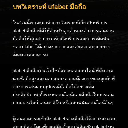
บทวิเคราะห์ ufabet มือถือ
ในส่วนนี้เราจะมาทำการวิเคราะห์เกี่ยวกับบริการ
ufabet มือถือที่มีให้สำหรับลูกค้าทองคำ การเล่นผ่าน
มือถือให้คุณสามารถเข้าถึงบริการและการเดิมพัน
ของ ufabet ได้อย่างง่ายดายและสะดวกสบายอย่าง
เต็มความสามารถ
ufabet มือถือเป็นเว็บไซต์แทงบอลออนไลน์ ที่มีความ
น่าเชื่อถือสูงและตอบสนองความต้องการของลูกค้าที่
ต้องการเล่นผ่านอุปกรณ์มือถือได้อย่างเต็ม
ประสิทธิภาพ ทั้งระบบออนไลน์และมือถือในการเล่น
บอลออนไลน์ เล่นคาสิโน หรือเล่นพนันออนไลน์อื่นๆ
ผู้เล่นสามารถเข้าถึง ufabet ทางมือถือได้อย่างสะดวก
สบายที่สุด โดยเพียงแค่ติดตั้งแอปพลิเคชั่น ufabet บน