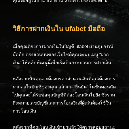
คุณจะอยู่ในบ้าน ที่ทำงาน หรือต่างประเทศก็ตาม
วิธีการฝากเงินใน ufabet มือถือ
เมื่อคุณต้องการฝากเงินในบัญชี ufabet ผ่านอุปกรณ์
มือถือ ตรงส่วนบนของเว็บไซต์คุณจะพบเมนู “ฝาก
เงิน” ให้คลิกที่เมนูนี้เพื่อเริ่มต้นกระบวนการฝากเงิน
หลังจากนั้นคุณจะต้องกรอกจำนวนเงินที่คุณต้องการ
ฝากลงในบัญชีของคุณ แล้วกด “ยืนยัน” ในขั้นตอนถัด
ไปคุณจะได้รับข้อมูลบัญชีที่ต้องโอนเงินไปยัง ซึ่งรวม
ถึงหมายเลขบัญชีและการโอนเงินที่ผู้เล่นต้องใช้ใน
การโอนเงิน
หลังจากที่คุณโอนเงินเข้ามาแล้วให้ตรวจสอบสถานะ