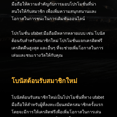
มือถือให้ความสำคัญกับการมอบโปรโมชั่นที่น่า
สนใจให้กับสมาชิก เพื่อเพิ่มความสนุกสนานและ
โอกาสในการชนะในการเดิมพันออนไลน์
โปรโมชั่น ufabet มือถือมีหลากหลายแบบ เช่น โบนัส
ต้อนรับสำหรับสมาชิกใหม่ โปรโมชั่นแจกเครดิตฟรี
เครดิตคืนสูงสุด และอื่นๆ ที่จะช่วยเพิ่มโอกาสในการ
เล่นและชนะรางวัลให้กับคุณ
โบนัสต้อนรับสมาชิกใหม่
โบนัสต้อนรับสมาชิกใหม่เป็นโปรโมชั่นที่ทาง ufabet
มือถือให้สำหรับผู้ที่ลงทะเบียนสมัครสมาชิกครั้งแรก
โดยจะมีการให้เครดิตฟรีเพื่อเพิ่มโอกาสในการเล่น