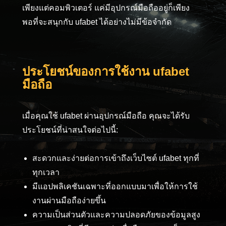
เพียงแต่คอมพิวเตอร์ แค่มีอุปกรณ์มือถืออยู่ก็เพียง
พอที่จะสนุกกับ ufabet ได้อย่างไม่มีข้อจำกัด
ประโยชน์ของการใช้งาน ufabet
มือถือ
เมื่อคุณใช้ ufabet ผ่านอุปกรณ์มือถือ คุณจะได้รับ
ประโยชน์ที่น่าสนใจต่อไปนี้:
สะดวกและง่ายต่อการเข้าถึงเว็บไซต์ ufabet ทุกที่
ทุกเวลา
มีแอปพลิเคชันเฉพาะที่ออกแบบมาเพื่อให้การใช้
งานผ่านมือถือง่ายขึ้น
ความเป็นส่วนตัวและความปลอดภัยของข้อมูลสูง