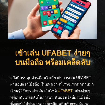
เข้าเล่น UFABET ง่ายๆ
บนมือถือ พร้อมเคล็ดลับ
สวัสดีครับทุกท่านที่สนใจเกี่ยวกับการเล่น UFABET
ผ่านอุปกรณ์มือถือ! ในบทความนี้เราจะพาทุกท่านมา
เรียนรู้วิธีการเข้าเล่น เว็บไซต์
UFABET
อย่างง่ายๆ
พร้อมกับเคล็ดลับในการเดิมพันออนไลน์ผ่านมือถือ
ซึ่งจะทำให้ท่านสามารถเพลิดเพลินกับการเล่นเกม