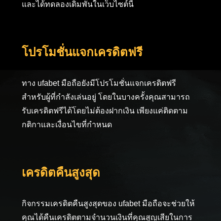
และได้ทดลองเดิมพันในเว็บไซต์นี้
โปรโมชั่นแจกเครดิตฟรี
ทาง ufabet มือถือยังมีโปรโมชั่นแจกเครดิตฟรี
สำหรับผู้ที่กำลังเล่นอยู่ โดยในบางครั้งคุณสามารถ
รับเครดิตฟรีได้โดยไม่ต้องฝากเงิน เพียงแค่ติดตาม
กติกาและเงื่อนไขที่กำหนด
เครดิตคืนสูงสุด
กิจกรรมเครดิตคืนสูงสุดของ ufabet มือถือจะช่วยให้
คุณได้คืนเครดิตตามจำนวนเงินที่คุณสูญเสียในการ