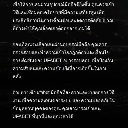
เพื่อให้การเล่นผ่านอุปกรณ์มือถือดียิ่งขึ้น คุณควรเข้า
ใช้และเชื่อมต่อเครือข่ายที่มีความเสถียรสูง เพื่อ
ประสิทธิภาพในการเชื่อมต่อและลดการตัดสัญญาณ
ที่อาจทำให้คุณล็อคเอาต์ออกจากเกมได้
ก่อนที่คุณจะเลือกเล่นผ่านอุปกรณ์มือถือ คุณควร
ตรวจสอบและทำความเข้าใจกฎกติกาและเงื่อนไข
การเดิมพันของ UFABET อย่างรอบคอบ เพื่อป้องกัน
ความสับสนและความขัดแย้งที่อาจเกิดขึ้นในภาย
หลัง
ด้วยทางเข้า ufabet มือถือที่สะดวกและง่ายต่อการใช้
งาน เพื่อความคงทนของระบบ และความปลอดภัยใน
ข้อมูลส่วนบุคคลของคุณ คุณสามารถเข้าเล่น
UFABET ที่ทุกที่และทุกเวลาได้