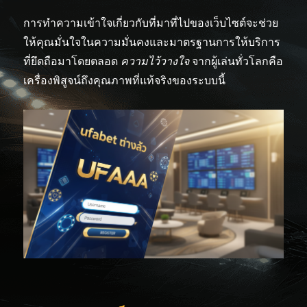
การทำความเข้าใจเกี่ยวกับที่มาที่ไปของเว็บไซต์จะช่วย
ให้คุณมั่นใจในความมั่นคงและมาตรฐานการให้บริการ
ที่ยึดถือมาโดยตลอด
ความไว้วางใจ
จากผู้เล่นทั่วโลกคือ
เครื่องพิสูจน์ถึงคุณภาพที่แท้จริงของระบบนี้