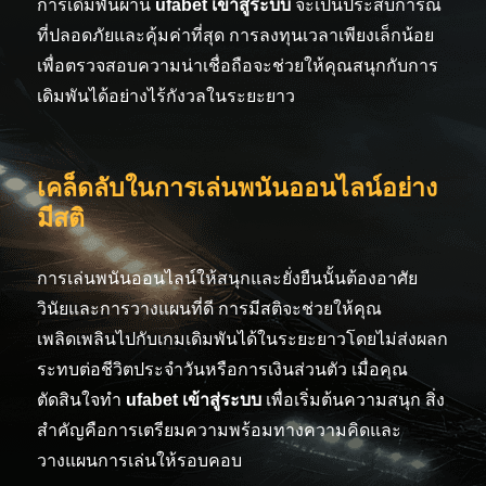
การเดิมพันผ่าน
ufabet เข้าสู่ระบบ
จะเป็นประสบการณ์
ที่ปลอดภัยและคุ้มค่าที่สุด การลงทุนเวลาเพียงเล็กน้อย
เพื่อตรวจสอบความน่าเชื่อถือจะช่วยให้คุณสนุกกับการ
เดิมพันได้อย่างไร้กังวลในระยะยาว
เคล็ดลับในการเล่นพนันออนไลน์อย่าง
มีสติ
การเล่นพนันออนไลน์ให้สนุกและยั่งยืนนั้นต้องอาศัย
วินัยและการวางแผนที่ดี การมีสติจะช่วยให้คุณ
เพลิดเพลินไปกับเกมเดิมพันได้ในระยะยาวโดยไม่ส่งผลก
ระทบต่อชีวิตประจำวันหรือการเงินส่วนตัว เมื่อคุณ
ตัดสินใจทำ
ufabet เข้าสู่ระบบ
เพื่อเริ่มต้นความสนุก สิ่ง
สำคัญคือการเตรียมความพร้อมทางความคิดและ
วางแผนการเล่นให้รอบคอบ