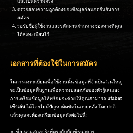
และเป็นความจริง
ตรวจสอบความถูกต้องของข้อมูลก่อนกดยืนยันการ
สมัคร
รอรับชื่อผู้ใช้งานและรหัสผ่านผ่านทางช่องทางที่คุณ
ได้ลงทะเบียนไว้
เอกสารที่ต้องใช้ในการสมัคร
ในการลงทะเบียนเพื่อใช้งานนั้น ข้อมูลที่จำเป็นส่วนใหญ่
จะเป็นข้อมูลพื้นฐานเพื่อความปลอดภัยของตัวผู้เล่นเอง
การเตรียมข้อมูลให้พร้อมจะช่วยให้คุณสามารถ
ufabet
เข้าเล่น
ได้โดยไม่มีปัญหาติดขัดในภายหลัง โดยปกติ
แล้วคุณจะต้องเตรียมข้อมูลดังต่อไปนี้:
ชื่อ-นามสกุลจริงที่ตรงกับบัญชีธนาคาร