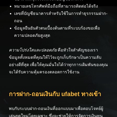
หมายเลขโทรศัพท์มือถือที่สามารถติดต่อได้จริง
เลขที่บัญชีธนาคารสำหรับใช้ในการทำธุรกรรมฝาก-
ถอน
ข้อมูลยืนยันตัวตนเบื้องต้นตามที่ระบบร้องขอเพื่อ
ความปลอดภัยสูงสุด
ความโปร่งใสและปลอดภัย
คือหัวใจสำคัญของเรา
ข้อมูลทั้งหมดที่คุณให้ไว้จะถูกเก็บรักษาเป็นความลับ
อย่างดีที่สุด เพื่อให้คุณมั่นใจได้ว่าทุกการเดิมพันของคุณ
จะได้รับความคุ้มครองตลอดการใช้งาน
การฝาก-ถอนเงินกับ ufabet ทางเข้า
พบกับระบบฝาก-ถอนเงินที่ออกแบบมาเพื่อตอบโจทย์ผู้
เล่นยุคใหม่โดยเฉพาะ ซึ่งจะช่วยให้การจัดการเงินทุน