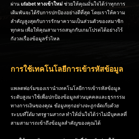
ผ่าน
ufabet ทางเข้าใหม่
ช่วยให้คุณมั่นใจได้ว่าทุกการ
เดิมพันจะได้รับการปกป้องอย่างดีที่สุด โดยเราให้ความ
สำคัญสูงสุดกับการรักษาความเป็นส่วนตัวของสมาชิก
ทุกคน เพื่อให้คุณสามารถสนุกกับเกมโปรดได้อย่างไร้
กังวลเรื่องข้อมูลรั่วไหล
การใช้เทคโนโลยีการเข้ารหัสข้อมูล
แพลตฟอร์มของเรานำเทคโนโลยีการเข้ารหัสข้อมูล
ระดับสูงมาใช้เพื่อปกป้องข้อมูลส่วนบุคคลและธุรกรรม
ทางการเงินของคุณ
ข้อมูลทุกอย่างจะถูกจัดเก็บด้วย
ระบบที่ได้มาตรฐานสากล
ทำให้มั่นใจได้ว่าไม่มีบุคคลที่
สามสามารถเข้าถึงข้อมูลสำคัญของคุณได้