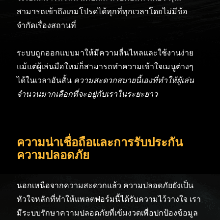
สามารถเข้าถึงเกมโปรดได้ทุกที่ทุกเวลาโดยไม่มีข้อ
จำกัดเรื่องสถานที่
ระบบถูกออกแบบมาให้มีความลื่นไหลและใช้งานง่าย
แม้แต่ผู้เล่นมือใหม่ก็สามารถทำความเข้าใจเมนูต่างๆ
ได้ในเวลาอันสั้น
ความสะดวกสบายนี้เองที่ทำให้ผู้เล่น
จำนวนมากเลือกที่จะอยู่กับเราในระยะยาว
ความน่าเชื่อถือและการรับประกัน
ความปลอดภัย
นอกเหนือจากความสะดวกแล้ว ความปลอดภัยยังเป็น
หัวใจหลักที่ทำให้แพลตฟอร์มนี้ได้รับความไว้วางใจ เรา
มีระบบรักษาความปลอดภัยที่เข้มงวดเพื่อปกป้องข้อมูล