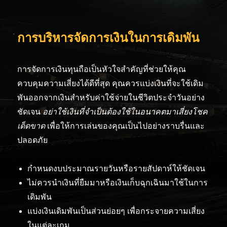
การบริหารจัดการเงินในการเดิมพัน
การจัดการเงินทุนถือเป็นหัวใจสำคัญที่ช่วยให้คุณ
ควบคุมความเสี่ยงได้ดีที่สุด คุณควรแบ่งเงินที่จะใช้เดิม
พันออกจากเงินสำหรับค่าใช้จ่ายในชีวิตประจำวันอย่าง
ชัดเจน
อย่าใช้เงินที่จำเป็นต้องใช้ในอนาคตมาเสี่ยงโชค
เด็ดขาด
เพื่อให้การเล่นของคุณเป็นไปอย่างราบรื่นและ
ปลอดภัย
กำหนดงบประมาณรายวันหรือรายสัปดาห์ให้ชัดเจน
ไม่ควรนำเงินที่ยืมมาหรือเงินเก็บฉุกเฉินมาใช้ในการ
เดิมพัน
แบ่งเงินเดิมพันเป็นส่วนย่อยๆ เพื่อกระจายความเสี่ยง
ในแต่ละเกม