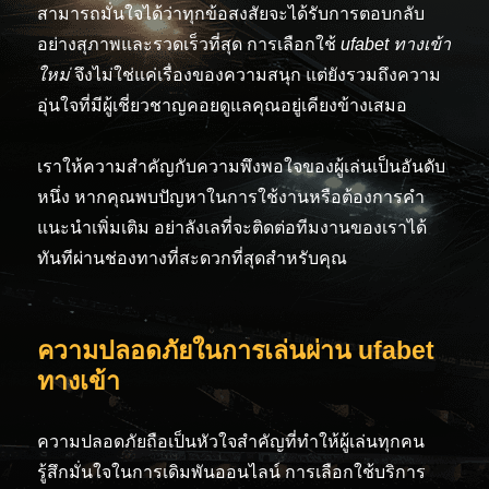
สามารถมั่นใจได้ว่าทุกข้อสงสัยจะได้รับการตอบกลับ
อย่างสุภาพและรวดเร็วที่สุด การเลือกใช้
ufabet ทางเข้า
ใหม่
จึงไม่ใช่แค่เรื่องของความสนุก แต่ยังรวมถึงความ
อุ่นใจที่มีผู้เชี่ยวชาญคอยดูแลคุณอยู่เคียงข้างเสมอ
เราให้ความสำคัญกับความพึงพอใจของผู้เล่นเป็นอันดับ
หนึ่ง หากคุณพบปัญหาในการใช้งานหรือต้องการคำ
แนะนำเพิ่มเติม อย่าลังเลที่จะติดต่อทีมงานของเราได้
ทันทีผ่านช่องทางที่สะดวกที่สุดสำหรับคุณ
ความปลอดภัยในการเล่นผ่าน ufabet
ทางเข้า
ความปลอดภัยถือเป็นหัวใจสำคัญที่ทำให้ผู้เล่นทุกคน
รู้สึกมั่นใจในการเดิมพันออนไลน์ การเลือกใช้บริการ