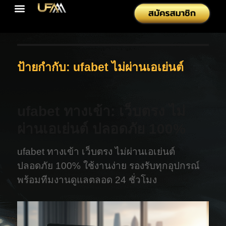
ป้ายกำกับ:
ufabet ไม่ผ่านเอเย่นต์
ufabet ทางเข้า: เว็บตรง ไม่
ผ่านเอเย่นต์ ปลอดภัย 100%
ufabet ทางเข้า เว็บตรง ไม่ผ่านเอเย่นต์
ปลอดภัย 100% ใช้งานง่าย รองรับทุกอุปกรณ์
พร้อมทีมงานดูแลตลอด 24 ชั่วโมง