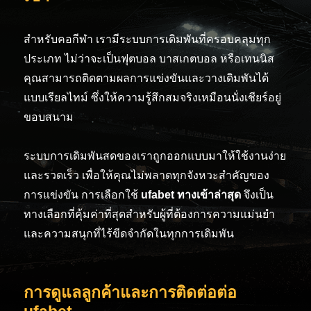
สำหรับคอกีฬา เรามีระบบการเดิมพันที่ครอบคลุมทุก
ประเภท ไม่ว่าจะเป็นฟุตบอล บาสเกตบอล หรือเทนนิส
คุณสามารถติดตามผลการแข่งขันและวางเดิมพันได้
แบบเรียลไทม์ ซึ่งให้ความรู้สึกสมจริงเหมือนนั่งเชียร์อยู่
ขอบสนาม
ระบบการเดิมพันสดของเราถูกออกแบบมาให้ใช้งานง่าย
และรวดเร็ว เพื่อให้คุณไม่พลาดทุกจังหวะสำคัญของ
การแข่งขัน การเลือกใช้
ufabet ทางเข้าล่าสุด
จึงเป็น
ทางเลือกที่คุ้มค่าที่สุดสำหรับผู้ที่ต้องการความแม่นยำ
และความสนุกที่ไร้ขีดจำกัดในทุกการเดิมพัน
การดูแลลูกค้าและการติดต่อต่อ