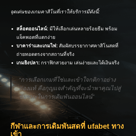
จุดเด่นของเกมคาสิโนที่เราให้บริการมีดังนี้:
สล็อตออนไลน์:
มีให้เลือกเล่นหลายร้อยธีม พร้อม
แจ็คพอตที่แตกง่าย
บาคาร่าและเกมไพ่:
สัมผัสบรรยากาศคาสิโนสดที่
ถ่ายทอดตรงจากสถานที่จริง
เกมยิงปลา:
กราฟิกสวยงาม เล่นง่ายและได้เงินจริง
“การเลือกเกมที่ใช่และเข้าใจกติกาอย่าง
ถ่องแท้ คือกุญแจสำคัญที่จะนำพาคุณไปสู่
ชัยชนะในการเดิมพันออนไลน์”
กีฬาและการเดิมพันสดที่ ufabet ทาง
เข้า