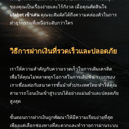
ของคุณเป็นเรื่องง่ายและไร้กังวล เมื่อคุณตัดสินใจ
ufabet เข้าเล่น
คุณจะสัมผัสได้ถึงความคล่องตัวในการ
ทำธุรกรรมที่เหนือระดับกว่าใคร
วิธีการฝากเงินที่รวดเร็วและปลอดภัย
เราให้ความสำคัญกับความรวดเร็วในการเติมเครดิต
เพื่อให้คุณไม่พลาดทุกโอกาสในการเดิมพัน
ระบบของ
เราเชื่อมต่อกับธนาคารชั้นนำทั่วประเทศไทย
ทำให้คุณ
สามารถโอนเงินเข้าสู่ระบบได้อย่างแม่นยำและปลอดภัย
สูงสุด
ขั้นตอนการฝากเงินถูกพัฒนาให้มีความเรียบง่ายที่สุด
เพียงแค่เลือกช่องทางที่สะดวกและทำรายการผ่านระบบ