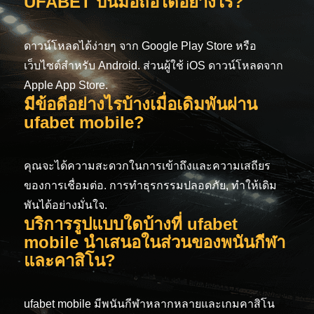
UFABET บนมือถือได้อย่างไร?
ดาวน์โหลดได้ง่ายๆ จาก Google Play Store หรือ
เว็บไซต์สำหรับ Android. ส่วนผู้ใช้ iOS ดาวน์โหลดจาก
Apple App Store.
มีข้อดีอย่างไรบ้างเมื่อเดิมพันผ่าน
ufabet mobile?
คุณจะได้ความสะดวกในการเข้าถึงและความเสถียร
ของการเชื่อมต่อ. การทำธุรกรรมปลอดภัย, ทำให้เดิม
พันได้อย่างมั่นใจ.
บริการรูปแบบใดบ้างที่ ufabet
mobile นำเสนอในส่วนของพนันกีฬา
และคาสิโน?
ufabet mobile มีพนันกีฬาหลากหลายและเกมคาสิโน