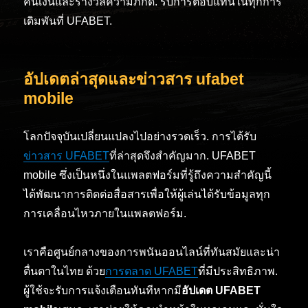
คืนเงินและรางวัลความภักดี. รับการตอบแทนในทุกการ
เดิมพันที่ UFABET.
อัปเดตล่าสุดและข่าวสาร ufabet
mobile
โลกปัจจุบันเปลี่ยนแปลงไปอย่างรวดเร็ว. การได้รับ
ข่าวสาร UFABET
ที่ล่าสุดจึงสำคัญมาก. UFABET
mobile ซึ่งเป็นหนึ่งในแพลตฟอร์มที่รู้ถึงความสำคัญนี้
ได้พัฒนาการติดต่อสื่อสารเพื่อให้ผู้เล่นได้รับข้อมูลทุก
การเคลื่อนไหวภายในแพลตฟอร์ม.
เราคือศูนย์กลางของการพนันออนไลน์ที่ทันสมัยและน่า
ตื่นตาในไทย ด้วย
การตลาด UFABET
ที่มีประสิทธิภาพ.
ผู้ใช้จะรับการแจ้งเตือนทันทีหากมี
อัปเดต UFABET