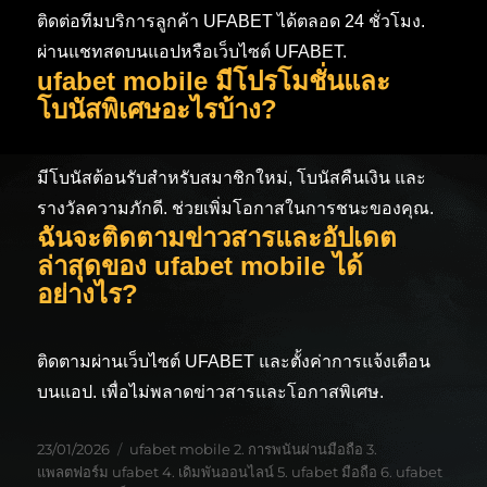
ติดต่อทีมบริการลูกค้า UFABET ได้ตลอด 24 ชั่วโมง.
ผ่านแชทสดบนแอปหรือเว็บไซต์ UFABET.
ufabet mobile มีโปรโมชั่นและ
โบนัสพิเศษอะไรบ้าง?
มีโบนัสต้อนรับสำหรับสมาชิกใหม่, โบนัสคืนเงิน และ
รางวัลความภักดี. ช่วยเพิ่มโอกาสในการชนะของคุณ.
ฉันจะติดตามข่าวสารและอัปเดต
ล่าสุดของ ufabet mobile ได้
อย่างไร?
ติดตามผ่านเว็บไซต์ UFABET และตั้งค่าการแจ้งเตือน
บนแอป. เพื่อไม่พลาดข่าวสารและโอกาสพิเศษ.
23/01/2026
ufabet mobile 2. การพนันผ่านมือถือ 3.
แพลตฟอร์ม ufabet 4. เดิมพันออนไลน์ 5. ufabet มือถือ 6. ufabet