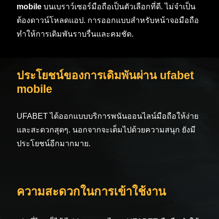
mobile
บนเบราว์เซอร์มือถือเป็นตัวเลือกที่ดี. ไม่จำเป็น
ต้องดาวน์โหลดแอป. การออกแบบสำหรับหน้าจอมือถือ
ทำให้การเดิมพันราบรื่นและคมชัด.
ประโยชน์ของการเดิมพันผ่าน ufabet
mobile
UFABET ได้ออกแบบบริการพนันออนไลน์มือถือให้ง่าย
และสะดวกสุดๆ. นอกจากจะเต็มไปด้วยความสนุก ยังมี
ประโยชน์อีกมากมาย.
ความสะดวกในการเข้าใช้งาน