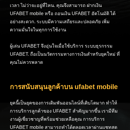
เวลา ไม่ว่าจะอยู่ที่ไหน. คุณจึงสามารถ ฝากเงิน
UFABET mobile หรือ ถอนเงิน UFABET อัตโนมัติ ได้
อย่างสะดวก. ระบบมีความเสถียรและปลอดภัย เพิ่ม
ความมั่นใจในทุกการใช้งาน
ผู้เล่น UFABET จึงอุ่นใจเมื่อใช้บริการ ระบบธุรกรรม
UFABET. ถือเป็นนวัตกรรมทางการเงินสำหรับยุคใหม่ ที่
คุณไม่ควรพลาด
การสนับสนุนลูกค้าบน ufabet mobile
ยุคนี้เป็นยุคของการเดิมพันออนไลน์ที่เติบโตมาก ทำให้
การบริการลูกค้าของ UFABET สำคัญมากขึ้น เรามีทีม
งานผู้เชี่ยวชาญที่พร้อมช่วยเหลือคุณ การบริการ
UFABET mobile สามารถทำได้ตลอดเวลาผ่านแชทสด