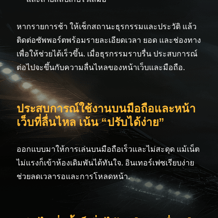
หากรายการช้า ให้เช็กสถานะธุรกรรมและประวัติ แล้ว
ติดต่อซัพพอร์ตพร้อมรายละเอียดเวลา ยอด และช่องทาง
เพื่อให้ช่วยได้เร็วขึ้น. เมื่อธุรกรรมราบรื่น ประสบการณ์
ต่อไปจะขึ้นกับความลื่นไหลของหน้าเว็บและมือถือ.
ประสบการณ์ใช้งานบนมือถือและหน้า
เว็บที่ลื่นไหล เน้น “ปรับได้ง่าย”
ออกแบบมาให้การเล่นบนมือถือเร็วและไม่สะดุด แม้เน็ต
ไม่แรงก็เข้าห้องเดิมพันได้ทันใจ. อินเทอร์เฟซเรียบง่าย
ช่วยลดเวลารอและการโหลดหน้า.