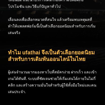
โปรโมชัน และวิธีแก้ปัญหาทั่วไป
เลื่อนลงเพื่อเลือกหมวดที่สนใจ แล้วเตรียมพบเหตุผลที่
ทำให้แพลตฟอร์มนี้เป็นตัวเลือกยอดนิยมสำหรับการเริ่ม
เล่นจริง
ทำไม ufathai จึงเป็นตัวเลือกยอดนิยม
สำหรับการเดิมพันออนไลน์ในไทย
ผู้เล่นจำนวนมากมองหาเว็บที่สมัครง่าย ฝากเร็ว และเข้า
เกมได้ทันที. ระบบที่ชัดเจนช่วยให้เริ่มเล่นได้ภายในไม่กี่
คลิก และสร้างความมั่นใจสำหรับผู้ใช้ทั้งมือใหม่และคน
เล่นประจำ.