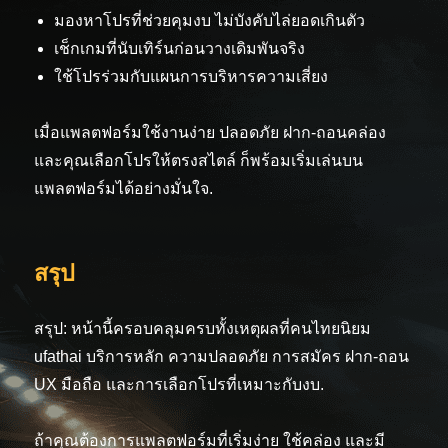
มองหาโปรที่ช่วยคุมงบ ไม่บังคับไล่ยอดเกินตัว
เช็กเกมที่นับเทิร์นก่อนวางเดิมพันจริง
ใช้โปรร่วมกับแผนการบริหารความเสี่ยง
เมื่อแพลตฟอร์มใช้งานง่าย ปลอดภัย ฝาก-ถอนคล่อง
และคุณเลือกโปรให้ตรงสไตล์ ก็พร้อมเริ่มเล่นบน
แพลตฟอร์มได้อย่างมั่นใจ.
สรุป
สรุป: หน้านี้ครอบคลุมครบทั้งเหตุผลที่คนไทยนิยม
ufathai บริการหลัก ความปลอดภัย การสมัคร ฝาก‑ถอน
UX มือถือ และการเลือกโปรที่เหมาะกับงบ.
ถ้าคุณต้องการแพลตฟอร์มที่เริ่มง่าย ใช้คล่อง และมี