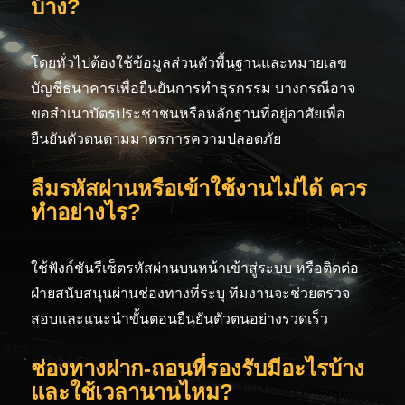
บ้าง?
โดยทั่วไปต้องใช้ข้อมูลส่วนตัวพื้นฐานและหมายเลข
บัญชีธนาคารเพื่อยืนยันการทำธุรกรรม บางกรณีอาจ
ขอสำเนาบัตรประชาชนหรือหลักฐานที่อยู่อาศัยเพื่อ
ยืนยันตัวตนตามมาตรการความปลอดภัย
ลืมรหัสผ่านหรือเข้าใช้งานไม่ได้ ควร
ทำอย่างไร?
ใช้ฟังก์ชันรีเซ็ตรหัสผ่านบนหน้าเข้าสู่ระบบ หรือติดต่อ
ฝ่ายสนับสนุนผ่านช่องทางที่ระบุ ทีมงานจะช่วยตรวจ
สอบและแนะนำขั้นตอนยืนยันตัวตนอย่างรวดเร็ว
ช่องทางฝาก-ถอนที่รองรับมีอะไรบ้าง
และใช้เวลานานไหม?