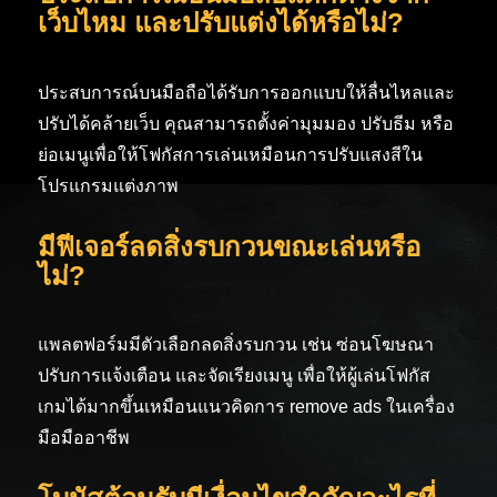
เว็บไหม และปรับแต่งได้หรือไม่?
ประสบการณ์บนมือถือได้รับการออกแบบให้ลื่นไหลและ
ปรับได้คล้ายเว็บ คุณสามารถตั้งค่ามุมมอง ปรับธีม หรือ
ย่อเมนูเพื่อให้โฟกัสการเล่นเหมือนการปรับแสงสีใน
โปรแกรมแต่งภาพ
มีฟีเจอร์ลดสิ่งรบกวนขณะเล่นหรือ
ไม่?
แพลตฟอร์มมีตัวเลือกลดสิ่งรบกวน เช่น ซ่อนโฆษณา
ปรับการแจ้งเตือน และจัดเรียงเมนู เพื่อให้ผู้เล่นโฟกัส
เกมได้มากขึ้นเหมือนแนวคิดการ remove ads ในเครื่อง
มือมืออาชีพ