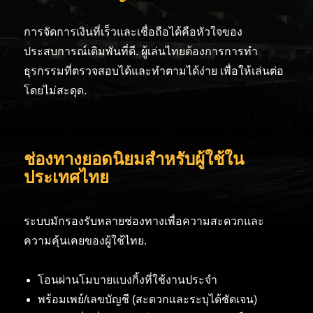
การจัดการเงินที่เร็วและเชื่อถือได้คือหัวใจของ
ประสบการณ์เดิมพันที่ดี. ผู้เล่นไทยต้องการการทำ
ธุรกรรมที่ตรวจสอบได้และทำตามได้ง่าย เพื่อให้เล่นต่อ
โดยไม่สะดุด.
ช่องทางยอดนิยมสำหรับผู้ใช้ใน
ประเทศไทย
ระบบมักรองรับหลายช่องทางเพื่อความสะดวกและ
ความคุ้นเคยของผู้ใช้ไทย.
โอนผ่านโมบายแบงกิ้งที่ใช้งานประจำ
พร้อมเพย์/เลขบัญชี (สะดวกและระบุได้ชัดเจน)