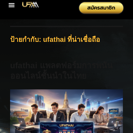
ป้ายกำกับ:
ufathai ที่น่าเชื่อถือ
ufathai แพลตฟอร์มการพนัน
ออนไลน์ชั้นนำในไทย