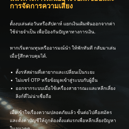
การจัดการความเสี่ยง
ตั้งงบเล่นต่อวันหรือสัปดาห์ แยกเงินเดิมพันออกจากค่า
ใช้จ่ายจำเป็น เพื่อป้องกันปัญหาทางการเงิน.
หากเริ่มตามทุนหรืออารมณ์นำ ให้พักทันที กลับมาเล่น
เมื่อรู้สึกควบคุมได้.
ตั้งรหัสผ่านที่เดายากและเปลี่ยนเป็นระยะ
ไม่แชร์ OTP หรือข้อมูลเข้าสู่ระบบกับผู้อื่น
ออกจากระบบเมื่อใช้เครื่องสาธารณะและหลีกเลี่ยง
ลิงก์ที่ไม่น่าเชื่อถือ
เมื่อเข้าใจเรื่องความปลอดภัยแล้ว ขั้นต่อไปคือสมัคร
และตั้งค่าบัญชีให้ถูกต้องตั้งแต่แรกเพื่อหลีกเลี่ยงปัญหา
ในอนาคต.