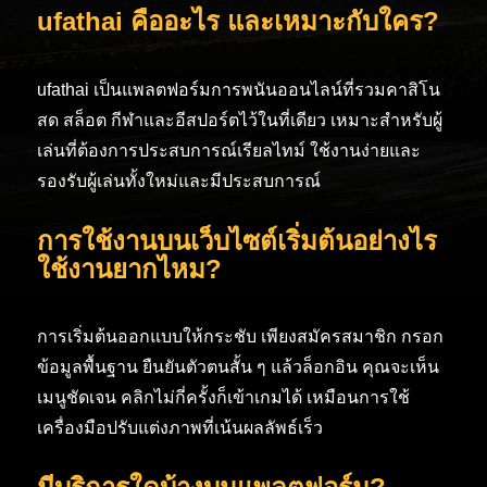
ufathai คืออะไร และเหมาะกับใคร?
ufathai เป็นแพลตฟอร์มการพนันออนไลน์ที่รวมคาสิโน
สด สล็อต กีฬาและอีสปอร์ตไว้ในที่เดียว เหมาะสำหรับผู้
เล่นที่ต้องการประสบการณ์เรียลไทม์ ใช้งานง่ายและ
รองรับผู้เล่นทั้งใหม่และมีประสบการณ์
การใช้งานบนเว็บไซต์เริ่มต้นอย่างไร
ใช้งานยากไหม?
การเริ่มต้นออกแบบให้กระชับ เพียงสมัครสมาชิก กรอก
ข้อมูลพื้นฐาน ยืนยันตัวตนสั้น ๆ แล้วล็อกอิน คุณจะเห็น
เมนูชัดเจน คลิกไม่กี่ครั้งก็เข้าเกมได้ เหมือนการใช้
เครื่องมือปรับแต่งภาพที่เน้นผลลัพธ์เร็ว