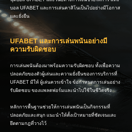
บอล UFABET และการเล่นคาสิโนเป็นไปอย่างมีโอกาส
และยั่งยืน
UFABET และการเล่นพนันอย่างมี
ความรับผิดชอบ
การเล่นพนันต้องมาพร้อมความรับผิดชอบ ทั้งเพื่อความ
ปลอดภัยของตัวผู้เล่นและความยั่งยืนของการบริการที่
UFABET มีให้ ผู้เล่นควรเข้าใจ ข้อกำหนดการเล่นอย่าง
รับผิดชอบ ของแพลตฟอร์มและนำไปใช้ในชีวิตจริง
หลักการพื้นฐานช่วยให้การเล่นพนันเป็นกิจกรรมที่
ปลอดภัยและสนุก แนะนำให้ตั้งเป้าหมายที่ชัดเจนและ
ยึดตามกฎที่วางไว้