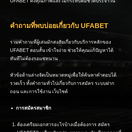
UFABET คงคุณภาพและไม่กระทบต่อชีวิตประจำวัน
คำถามที่พบบ่อยเกี่ยวกับ UFABET
รวมคำถามที่ผู้เล่นมักสงสัยเกี่ยวกับบริการหลักของ
UFABET ตอบสั้น เข้าใจง่าย ช่วยให้คุณแก้ปัญหาได้
ทันทีไม่ต้องรอแชทนาน
หัวข้อด้านล่างจัดเป็นหมวดหมู่เพื่อให้ค้นหาคำตอบได้
รวดเร็ว ทั้งคำถามทั่วไปเกี่ยวกับการสมัคร ระบบฝาก
ถอน และการใช้งาน เว็บไซต์
การสมัครสมาชิก
ต้องเตรียมเอกสารอะไรบ้างเมื่อต้องการ สมัคร