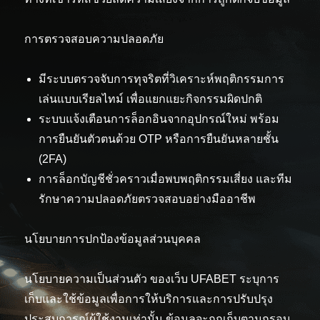
การตรวจสอบความปลอดภัย
มีระบบตรวจจับการทุจริตที่วิเคราะห์พฤติกรรมการ
เล่นแบบเรียลไทม์ เพื่อแยกแยะกิจกรรมผิดปกติ
ระบบแจ้งเตือนการล็อกอินจากอุปกรณ์ใหม่ พร้อม
การยืนยันตัวตนด้วย OTP หรือการยืนยันหลายชั้น
(2FA)
การล็อกบัญชีชั่วคราวเมื่อพบพฤติกรรมเสี่ยง และทีม
รักษาความปลอดภัยตรวจสอบอย่างมืออาชีพ
นโยบายการปกป้องข้อมูลส่วนบุคคล
นโยบายความเป็นส่วนตัว ของเว็บ UFABET ระบุการ
เก็บและใช้ข้อมูลเพื่อการให้บริการและการปรับปรุง
ประสบการณ์ผู้ใช้งานเท่านั้น ข้อมูลจะถูกเก็บตามกรอบ