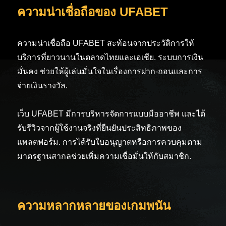
ความน่าเชื่อถือของ UFABET
ความน่าเชื่อถือ UFABET สะท้อนจากประวัติการให้
บริการที่ยาวนานในตลาดไทยและเอเชีย. ระบบการเงิน
มั่นคง ช่วยให้ผู้เล่นมั่นใจในเรื่องการฝาก-ถอนและการ
จ่ายเงินรางวัล.
เว็บ UFABET มีการบริหารจัดการแบบมืออาชีพ และได้
รับรีวิวจากผู้ใช้งานจริงที่ยืนยันประสิทธิภาพของ
แพลตฟอร์ม. การได้รับใบอนุญาตหรือการควบคุมตาม
มาตรฐานสากลช่วยเพิ่มความเชื่อมั่นให้กับสมาชิก.
ความหลากหลายของเกมพนัน