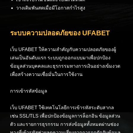
วางเดิมพันสดเมื่อมีโอกาสกำไรสูง
ระบบความปลอดภัยของ UFABET
เว็บ UFABET ให้ความสำคัญกับความปลอดภัยของผู้
เล่นเป็นอันดับแรก ระบบถูกออกแบบมาเพื่อปกป้อง
ข้อมูลส่วนบุคคลและธุรกรรมทางการเงินอย่างเข้มงวด
เพื่อสร้างความเชื่อมั่นในการใช้งาน
การเข้ารหัสข้อมูล
เว็บ UFABET ใช้เทคโนโลยีการเข้ารหัสระดับสากล
เช่น SSL/TLS เพื่อปกป้องข้อมูลการล็อกอิน ข้อมูลส่วน
ตัว และรายการธุรกรรม การส่งข้อมูลทั้งหมดผ่านช่อง
ทางที่เข้ารหัสช่วยลดความเสี่ยงจากการถูกดักจับข้อมูล