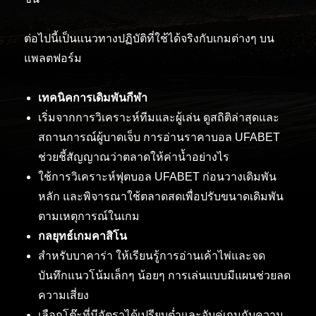
ต่อไปนี้เป็นแนวทางปฏิบัติที่ใช้ได้จริงกับเกมต่างๆ บน
แพลตฟอร์ม
เทคนิคการเดิมพันกีฬา
เริ่มจากการวิเคราะห์ทีมและผู้เล่น ดูสถิติล่าสุดและ
สถานการณ์ผู้บาดเจ็บ การอ่านราคาบอล UFABET
ช่วยชี้สัญญาณว่าตลาดให้ค่าน้ำอย่างไร
ใช้การวิเคราะห์ฟุตบอล UFABET ก่อนวางเดิมพัน
หลัก และพิจารณาใช้ตลาดสดเพื่อปรับขนาดเดิมพัน
ตามเหตุการณ์ในเกม
กลยุทธ์เกมคาสิโน
สำหรับบาคาร่า ให้เรียนรู้การอ่านเค้าไพ่และจด
บันทึกแนวโน้มเล็กๆ น้อยๆ การเล่นแบบมีแผนช่วยลด
ความเสี่ยง
เลือกโต๊ะที่มีอัตราได้เปรียบต่ำและจับคู่เกมกับความ