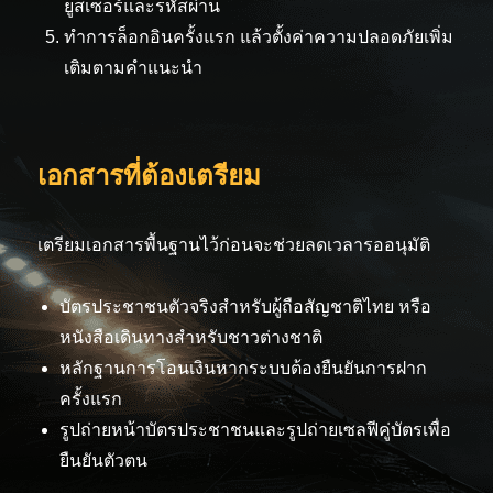
ยูสเซอร์และรหัสผ่าน
ทำการล็อกอินครั้งแรก แล้วตั้งค่าความปลอดภัยเพิ่ม
เติมตามคำแนะนำ
เอกสารที่ต้องเตรียม
เตรียมเอกสารพื้นฐานไว้ก่อนจะช่วยลดเวลารออนุมัติ
บัตรประชาชนตัวจริงสำหรับผู้ถือสัญชาติไทย หรือ
หนังสือเดินทางสำหรับชาวต่างชาติ
หลักฐานการโอนเงินหากระบบต้องยืนยันการฝาก
ครั้งแรก
รูปถ่ายหน้าบัตรประชาชนและรูปถ่ายเซลฟีคู่บัตรเพื่อ
ยืนยันตัวตน