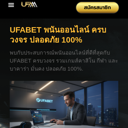
UFABET พนันออนไลน์ ครบ
วงจร ปลอดภัย 100%
พบกับประสบการณ์พนันออนไลน์ที่ดีที่สุดกับ
UFABET ครบวงจร รวมเกมส์คาสิโน กีฬา และ
บาคาร่า มั่นคง ปลอดภัย 100%.