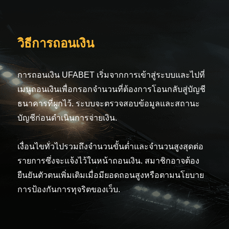
วิธีการถอนเงิน
การถอนเงิน UFABET เริ่มจากการเข้าสู่ระบบและไปที่
เมนูถอนเงินเพื่อกรอกจำนวนที่ต้องการโอนกลับสู่บัญชี
ธนาคารที่ผูกไว้. ระบบจะตรวจสอบข้อมูลและสถานะ
บัญชีก่อนดำเนินการจ่ายเงิน.
เงื่อนไขทั่วไปรวมถึงจำนวนขั้นต่ำและจำนวนสูงสุดต่อ
รายการซึ่งจะแจ้งไว้ในหน้าถอนเงิน. สมาชิกอาจต้อง
ยืนยันตัวตนเพิ่มเติมเมื่อมียอดถอนสูงหรือตามนโยบาย
การป้องกันการทุจริตของเว็บ.