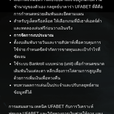
ชำนาญของตัวเอง กลยุทธ์บาคาร่า UFABET ที่ดีคือ
การกำหนดหน่วยเดิมพันและยึดตามแผน
สำหรับรูเล็ตหรือสล็อต ให้เลือกเกมที่มีเฮาส์เอดจ์ต่ำ
และทดลองเล่นฟรีก่อนวางเงินจริง
การจัดการงบประมาณ
ตั้งงบเดิมพันรายวันและรายสัปดาห์เพื่อควบคุมการ
ใช้จ่าย กำหนดขีดจำกัดการขาดทุนและเป้ากำไรที่
ชัดเจน
ใช้ระบบ Bankroll แบบหน่วย (unit) เพื่อกำหนดขนาด
เดิมพันในแต่ละตา หลีกเลี่ยงการไล่ตามการสูญเสีย
ด้วยการเพิ่มเงินเพื่อทวงคืน
ทบทวนผลการเล่นเป็นประจำและปรับกลยุทธ์ตาม
ข้อมูลที่ได้
การผสมผสาน เทคนิค UFABET กับการวิเคราะห์
ฟุตบอล UFABET และวินัยทางการเงินช่วยให้การ แทง