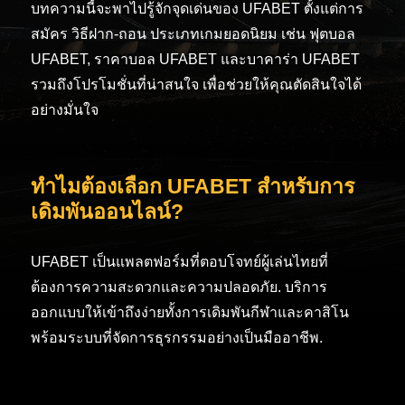
บทความนี้จะพาไปรู้จักจุดเด่นของ UFABET ตั้งแต่การ
สมัคร วิธีฝาก-ถอน ประเภทเกมยอดนิยม เช่น ฟุตบอล
UFABET, ราคาบอล UFABET และบาคาร่า UFABET
รวมถึงโปรโมชั่นที่น่าสนใจ เพื่อช่วยให้คุณตัดสินใจได้
อย่างมั่นใจ
ทำไมต้องเลือก UFABET สำหรับการ
เดิมพันออนไลน์?
UFABET เป็นแพลตฟอร์มที่ตอบโจทย์ผู้เล่นไทยที่
ต้องการความสะดวกและความปลอดภัย. บริการ
ออกแบบให้เข้าถึงง่ายทั้งการเดิมพันกีฬาและคาสิโน
พร้อมระบบที่จัดการธุรกรรมอย่างเป็นมืออาชีพ.