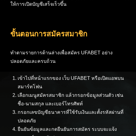
ให้การเปิดบัญชีเสร็จเร็วขึ้น
ขั้นตอนการสมัครสมาชิก
ทำตามรายการด้านล่างเพื่อสมัคร UFABET อย่าง
ปลอดภัยและครบถ้วน
เข้าไปที่หน้าแรกของ เว็บ UFABET หรือเปิดแอพบน
สมาร์ทโฟน
เลือกเมนูสมัครสมาชิก แล้วกรอกข้อมูลส่วนตัว เช่น
ชื่อ-นามสกุล และเบอร์โทรศัพท์
กรอกเลขบัญชีธนาคารที่ใช้รับเงินและตั้งรหัสผ่านที่
ปลอดภัย
ยืนยันข้อมูลและกดยืนยันการสมัคร ระบบจะแจ้ง