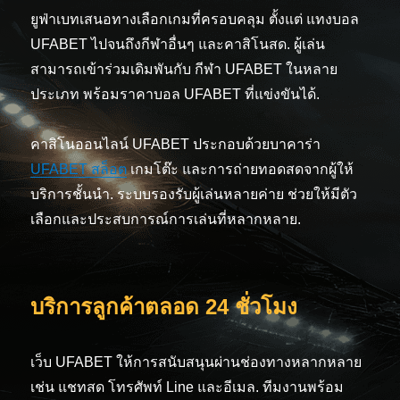
ยูฟ่าเบทเสนอทางเลือกเกมที่ครอบคลุม ตั้งแต่ แทงบอล
UFABET ไปจนถึงกีฬาอื่นๆ และคาสิโนสด. ผู้เล่น
สามารถเข้าร่วมเดิมพันกับ กีฬา UFABET ในหลาย
ประเภท พร้อมราคาบอล UFABET ที่แข่งขันได้.
คาสิโนออนไลน์ UFABET ประกอบด้วยบาคาร่า
UFABET สล็อต
เกมโต๊ะ และการถ่ายทอดสดจากผู้ให้
บริการชั้นนำ. ระบบรองรับผู้เล่นหลายค่าย ช่วยให้มีตัว
เลือกและประสบการณ์การเล่นที่หลากหลาย.
บริการลูกค้าตลอด 24 ชั่วโมง
เว็บ UFABET ให้การสนับสนุนผ่านช่องทางหลากหลาย
เช่น แชทสด โทรศัพท์ Line และอีเมล. ทีมงานพร้อม