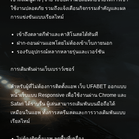
ใช้งานปลอดภัย รวมถึงแจ้งเตือนกิจกรรมสำคัญและผล
การแข่งขันแบบเรียลไทม์
เข้าถึงตลาดกีฬาและคาสิโนสดได้ทันที
ฝาก-ถอนผ่านแอพโดยไม่ต้องเข้าเว็บภายนอก
รองรับอุปกรณ์หลากหลายรุ่นและเวอร์ชัน
การเดิมพันผ่านเว็บเบราว์เซอร์
สำหรับผู้ที่ไม่ต้องการติดตั้งแอพ เว็บ UFABET ออกแบบ
หน้าเว็บแบบ Responsive เพื่อใช้งานผ่าน Chrome และ
Safari ได้ราบรื่น ผู้เล่นสามารถเดิมพันบนมือถือได้
เหมือนในแอพ ทั้งการสตรีมสดและการวางเดิมพันแบบ
เรียลไทม์
ไม่ต้องติดตั้งแอพ ลดพื้นที่เครื่อง