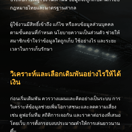
กฎหมายไทยและมาตรฐานสากล
ผู้ใช้งานมีสิทธิ์เข้าถึง แก้ไข หรือลบข้อมูลส่วนบุคคล
ตามขั้นตอนที่กำหนด นโยบายความเป็นส่วนตัว ช่วยให้
สมาชิกเข้าใจว่าข้อมูลใดถูกเก็บ ใช้อย่างไร และระยะ
เวลาในการเก็บรักษา
วิเคราะห์และเลือกเดิมพันอย่างไรให้ได้
เงิน
ก่อนเริ่มเดิมพัน ควรวางแผนและคิดอย่างเป็นระบบ การ
วิเคราะห์ข้อมูลช่วยเพิ่มโอกาสชนะและลดความเสี่ยง
เช่น ดูฟอร์มทีม สถิติการเจอกัน และราคาต่อรองที่เสนอ
โดยเว็บ การตั้งกรอบงบประมาณทำให้การเล่นยาวนาน
ขึ้น