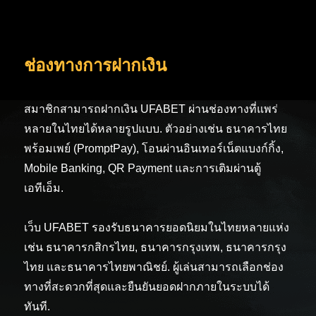
ช่องทางการฝากเงิน
สมาชิกสามารถฝากเงิน UFABET ผ่านช่องทางที่แพร่
หลายในไทยได้หลายรูปแบบ. ตัวอย่างเช่น ธนาคารไทย
พร้อมเพย์ (PromptPay), โอนผ่านอินเทอร์เน็ตแบงก์กิ้ง,
Mobile Banking, QR Payment และการเติมผ่านตู้
เอทีเอ็ม.
เว็บ UFABET รองรับธนาคารยอดนิยมในไทยหลายแห่ง
เช่น ธนาคารกสิกรไทย, ธนาคารกรุงเทพ, ธนาคารกรุง
ไทย และธนาคารไทยพาณิชย์. ผู้เล่นสามารถเลือกช่อง
ทางที่สะดวกที่สุดและยืนยันยอดฝากภายในระบบได้
ทันที.