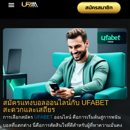
สมัครแทงบอลออนไลน์กับ UFABET
สะดวกและเสถียร
การเลือกสมัคร
UFABET
ออนไลน์ คือการเริ่มต้นสู่การพนัน
บอลที่แตกต่าง นี่คือการตัดสินใจที่ดีสำหรับผู้ที่หาความมั่นคง