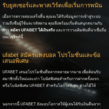
รับยูสเซอร์และพาสเวิร์ดเพื่อเริ่มการพนัน
เมื่อการตรวจสอบเสร็จสิ้น คุณจะได้รับข้อมูลการเข้าสู่ระบบ
รวมถึงชื่อผู้ใช้และรหัสผ่าน คุณจึงพร้อมเริ่มต้นสนุกสนานกับ
การ
สมัคร UFABET ได้เงินจริง
และการวางเดิมพันที่น่าเชื่อถือ
บนเว็บไซต์นี้
ufabet สมัครแทงบอล โปรโมชั่นและข้อ
เสนอพิเศษ
UFABET เสนอโปรโมชั่นที่หลากหลายมากมาย เพื่อต้อนรับ
สมาชิกทั้งใหม่และเก่า โบนัสพิเศษสำหรับการฝากครั้งแรก
หรือโบนัสพิเศษ UFABET สำหรับโอกาสพิเศษ ต่างก็มีให้
นอกจากนี้ UFABET ยังมอบโอกาสให้ผู้เล่นได้รับเงินคืนจาก