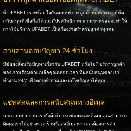
ที่ UFABET เราพร้อมใจกันมอบบริการลูกค้าที่ดีที่สุด เรามีทีม
สนับสนุนที่เชื่อถือได้และมีประสิทธิภาพ พวกเขาพร้อมจะทำให้
การใช้บริการ UFABET เป็นเรื่องง่ายสำหรับลูกค้าทุกคน
สายด่วนตอบปัญหา 24 ชั่วโมง
มีข้อสงสัยหรือปัญหาเกี่ยวกับ UFABET หรือไม่? บริการลูกค้า
ของเราพร้อมช่วยเหลือคุณตลอดเวลา ทีมสนับสนุนของเรา
ทำงาน 24/7 เพื่อตอบคำถามและแก้ไขปัญหาให้คุณ
แชทสดและการสนับสนุนทางอีเมล
นอกจากสายด่วน เรายังมีบริการแชทสดและอีเมล คุณสามารถ
ติดต่อเราได้อย่างรวดเร็วหรือส่งอีเมลหากคุณต้องการคำ