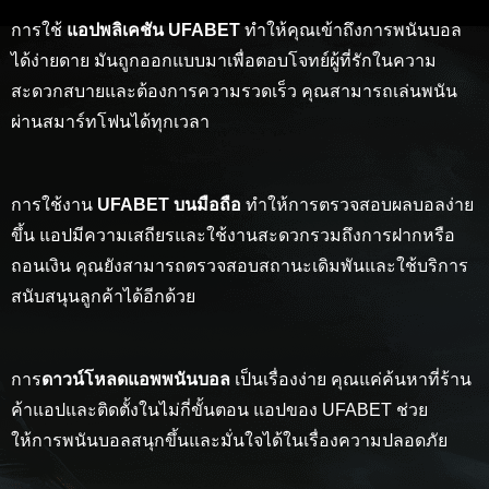
การใช้
แอปพลิเคชัน UFABET
ทำให้คุณเข้าถึงการพนันบอล
ได้ง่ายดาย มันถูกออกแบบมาเพื่อตอบโจทย์ผู้ที่รักในความ
สะดวกสบายและต้องการความรวดเร็ว คุณสามารถเล่นพนัน
ผ่านสมาร์ทโฟนได้ทุกเวลา
การใช้งาน
UFABET บนมือถือ
ทำให้การตรวจสอบผลบอลง่าย
ขึ้น แอปมีความเสถียรและใช้งานสะดวกรวมถึงการฝากหรือ
ถอนเงิน คุณยังสามารถตรวจสอบสถานะเดิมพันและใช้บริการ
สนับสนุนลูกค้าได้อีกด้วย
การ
ดาวน์โหลดแอพพนันบอล
เป็นเรื่องง่าย คุณแค่ค้นหาที่ร้าน
ค้าแอปและติดตั้งในไม่กี่ขั้นตอน แอปของ UFABET ช่วย
ให้การพนันบอลสนุกขึ้นและมั่นใจได้ในเรื่องความปลอดภัย