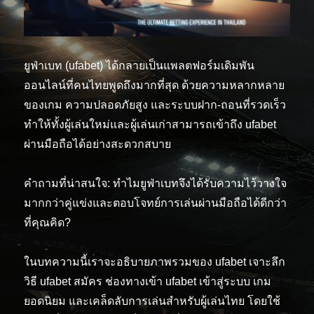
ยูฟ่าเบท (ufabet) ได้กลายเป็นแพลตฟอร์มเดิมพัน
ออนไลน์ที่คนไทยพูดถึงมากที่สุด ด้วยความหลากหลาย
ของเกม ความปลอดภัยสูง และระบบฝาก-ถอนที่รวดเร็ว
ทำให้ทั้งผู้เล่นใหม่และผู้เล่นเก่าสามารถเข้าถึง ufabet
ผ่านมือถือได้อย่างสะดวกสบาย
คำถามที่น่าสนใจ: ทำไมยูฟ่าเบทจึงได้รับความไว้วางใจ
มากกว่าคู่แข่งและตอบโจทย์การเล่นผ่านมือถือได้ดีกว่า
ที่คุณคิด?
ในบทความนี้เราจะอธิบายภาพรวมของ ufabet เจาะลึก
วิธี ufabet สมัคร ช่องทางเข้า ufabet เข้าสู่ระบบ เกม
ยอดนิยม และเคล็ดลับการเล่นสำหรับผู้เล่นไทย โดยใช้