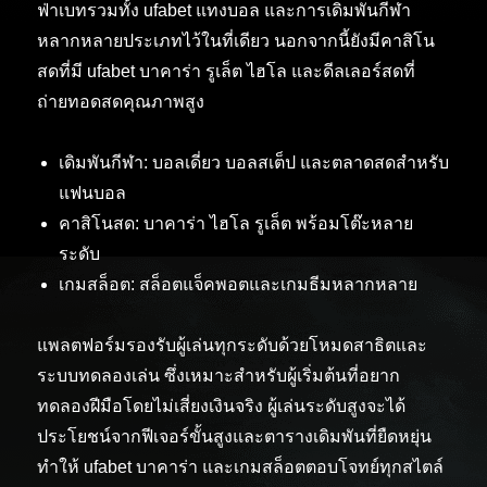
ฟ่าเบทรวมทั้ง ufabet แทงบอล และการเดิมพันกีฬา
หลากหลายประเภทไว้ในที่เดียว นอกจากนี้ยังมีคาสิโน
สดที่มี ufabet บาคาร่า รูเล็ต ไฮโล และดีลเลอร์สดที่
ถ่ายทอดสดคุณภาพสูง
เดิมพันกีฬา: บอลเดี่ยว บอลสเต็ป และตลาดสดสำหรับ
แฟนบอล
คาสิโนสด: บาคาร่า ไฮโล รูเล็ต พร้อมโต๊ะหลาย
ระดับ
เกมสล็อต: สล็อตแจ็คพอตและเกมธีมหลากหลาย
แพลตฟอร์มรองรับผู้เล่นทุกระดับด้วยโหมดสาธิตและ
ระบบทดลองเล่น ซึ่งเหมาะสำหรับผู้เริ่มต้นที่อยาก
ทดลองฝีมือโดยไม่เสี่ยงเงินจริง ผู้เล่นระดับสูงจะได้
ประโยชน์จากฟีเจอร์ขั้นสูงและตารางเดิมพันที่ยืดหยุ่น
ทำให้ ufabet บาคาร่า และเกมสล็อตตอบโจทย์ทุกสไตล์