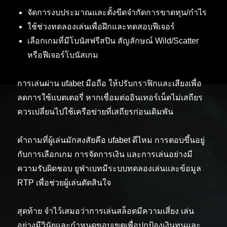
จัดการงบประมาณและตั้งขีดจำกัดการขาดทุน/กำไร
ใช้ช่วงทดลองเล่นเพื่อฝึกและทดสอบฟีเจอร์
เลือกเกมที่มีโบนัสฟรีสปิน สัญลักษณ์ Wild/Scatter
หรือฟีเจอร์โบนัสเกม
การเล่นผ่าน ufabet มือถือ ให้ปรับกราฟิกและเสียงเพื่อ
ลดการใช้แบตเตอรี่ หากเชื่อมต่ออินเทอร์เน็ตไม่เสถียร
ควรเปลี่ยนไปใช้เครือข่ายที่เสถียรก่อนเดิมพัน
คำถามที่ผู้เล่นมักสงสัยคือ ufabet ดีไหม การตอบขึ้นอยู่
กับการเลือกเกม การจัดการเงิน และการเล่นอย่างมี
ความรับผิดชอบ ยูฟ่าเบทมีระบบทดลองเล่นและข้อมูล
RTP เพื่อช่วยผู้เล่นตัดสินใจ
สุดท้าย จำไว้เสมอว่าการเล่นสล็อตมีความเสี่ยง เล่น
อย่างมีวินัยและกำหนดขอบเขตเพื่อปกป้องเงินทุนและ