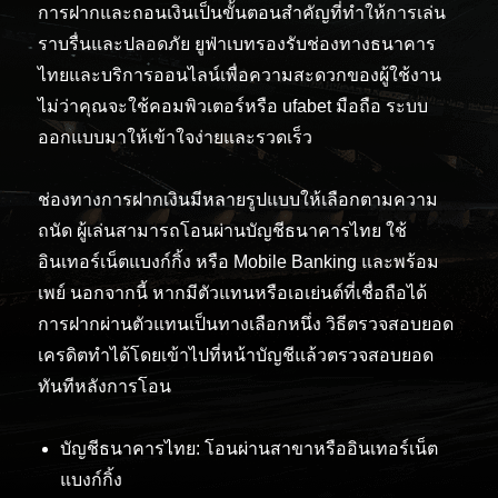
การฝากและถอนเงินเป็นขั้นตอนสำคัญที่ทำให้การเล่น
ราบรื่นและปลอดภัย ยูฟ่าเบทรองรับช่องทางธนาคาร
ไทยและบริการออนไลน์เพื่อความสะดวกของผู้ใช้งาน
ไม่ว่าคุณจะใช้คอมพิวเตอร์หรือ ufabet มือถือ ระบบ
ออกแบบมาให้เข้าใจง่ายและรวดเร็ว
ช่องทางการฝากเงินมีหลายรูปแบบให้เลือกตามความ
ถนัด ผู้เล่นสามารถโอนผ่านบัญชีธนาคารไทย ใช้
อินเทอร์เน็ตแบงก์กิ้ง หรือ Mobile Banking และพร้อม
เพย์ นอกจากนี้ หากมีตัวแทนหรือเอเย่นต์ที่เชื่อถือได้
การฝากผ่านตัวแทนเป็นทางเลือกหนึ่ง วิธีตรวจสอบยอด
เครดิตทำได้โดยเข้าไปที่หน้าบัญชีแล้วตรวจสอบยอด
ทันทีหลังการโอน
บัญชีธนาคารไทย: โอนผ่านสาขาหรืออินเทอร์เน็ต
แบงก์กิ้ง