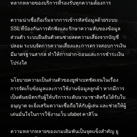
หลากหลายของบริการที่รองรับทุกความต้องการ
ความน่าเชื่อถือเริ่มจากการเข้ารหัสข้อมูลด้วยระบบ
SSL ที่ป้องกันการดักฟังและรักษาความลับของข้อมูล
ส่วนตัว ระบบยืนยันตัวตนช่วยลดความเสี่ยงจากบัญชี
ปลอม ระบบจัดการความเสี่ยงและการตรวจสอบการเงิน
มีมาตรฐานสากล ทำให้การฝาก-ถอนและการชำระเงิน
โปร่งใส
นโยบายความเป็นส่วนตัวของยูฟ่าเบทชัดเจนในเรื่อง
การจัดเก็บข้อมูลและการใช้งานข้อมูลลูกค้า หากมีการ
เป็นพันธมิตรกับผู้ให้บริการระดับนานาชาติหรือได้รับใบ
อนุญาต จะยิ่งเสริมความเชื่อถือให้กับผู้เล่น และช่วยให้ผู้
เล่นมั่นใจในการใช้งานเว็บ ufabet คาสิโน
ความหลากหลายของเกมเดิมพันเป็นจุดแข็งสำคัญ ยู