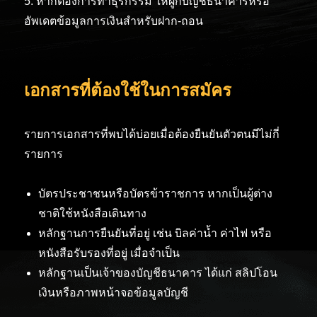
5. หากต้องการทำธุรกรรม ให้ผูกบัญชีธนาคารหรือ
อัพเดตข้อมูลการเงินสำหรับฝาก-ถอน
เอกสารที่ต้องใช้ในการสมัคร
รายการเอกสารที่พบได้บ่อยเมื่อต้องยืนยันตัวตนมีไม่กี่
รายการ
บัตรประชาชนหรือบัตรข้าราชการ หากเป็นผู้ต่าง
ชาติใช้หนังสือเดินทาง
หลักฐานการยืนยันที่อยู่ เช่น บิลค่าน้ำ ค่าไฟ หรือ
หนังสือรับรองที่อยู่ เมื่อจำเป็น
หลักฐานเป็นเจ้าของบัญชีธนาคาร ได้แก่ สลิปโอน
เงินหรือภาพหน้าจอข้อมูลบัญชี