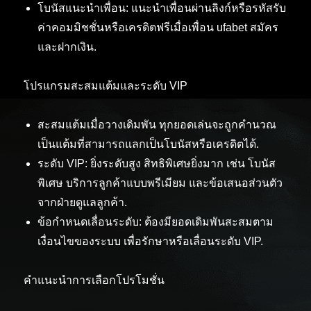
โบนัสแนะนำเพื่อน: แนะนำเพื่อนผ่านลิงก์หรือรหัสรับ
ค่าคอมมิชชั่นหรือเครดิตฟรีเมื่อเพื่อน ufabet สมัคร
และฝากเงิน.
โปรแกรมสะสมแต้มและระดับ VIP
สะสมแต้มเมื่อวางเดิมพัน ทุกยอดเล่นจะถูกคำนวณ
เป็นแต้มที่สามารถแลกเป็นโบนัสหรือเครดิตได้.
ระดับ VIP: ยิ่งระดับสูง สิทธิพิเศษยิ่งมาก เช่น โบนัส
พิเศษ บริการลูกค้าแบบพรีเมียม และข้อเสนอส่วนตัว
จากฝ่ายดูแลลูกค้า.
ข้อกำหนดเลื่อนระดับ: ต้องมียอดเดิมพันสะสมตาม
เงื่อนไขของระบบ เพื่อรักษาหรือเลื่อนระดับ VIP.
คำแนะนำการเลือกโปรโมชั่น