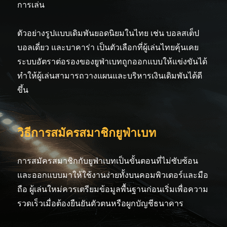
การเล่น
ตัวอย่างรูปแบบเดิมพันยอดนิยมในไทย เช่น บอลสเต็ป
บอลเดี่ยว และบาคาร่า เป็นตัวเลือกที่ผู้เล่นไทยคุ้นเคย
ระบบอัตราต่อรองของยูฟ่าเบทถูกออกแบบให้แข่งขันได้
ทำให้ผู้เล่นสามารถวางแผนและบริหารเงินเดิมพันได้ดี
ขึ้น
วิธีการสมัครสมาชิกยูฟ่าเบท
การสมัครสมาชิกกับยูฟ่าเบทเป็นขั้นตอนที่ไม่ซับซ้อน
และออกแบบมาให้ใช้งานง่ายทั้งบนคอมพิวเตอร์และมือ
ถือ ผู้เล่นใหม่ควรเตรียมข้อมูลพื้นฐานก่อนเริ่มเพื่อความ
รวดเร็วเมื่อต้องยืนยันตัวตนหรือผูกบัญชีธนาคาร