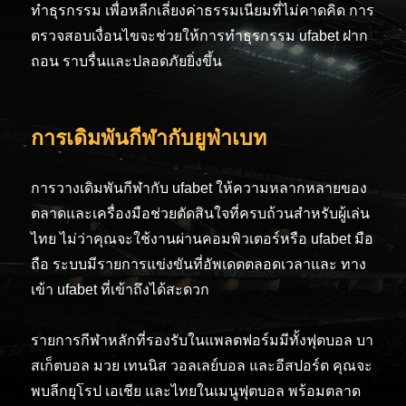
ทำธุรกรรม เพื่อหลีกเลี่ยงค่าธรรมเนียมที่ไม่คาดคิด การ
ตรวจสอบเงื่อนไขจะช่วยให้การทำธุรกรรม ufabet ฝาก
ถอน ราบรื่นและปลอดภัยยิ่งขึ้น
การเดิมพันกีฬากับยูฟ่าเบท
การวางเดิมพันกีฬากับ ufabet ให้ความหลากหลายของ
ตลาดและเครื่องมือช่วยตัดสินใจที่ครบถ้วนสำหรับผู้เล่น
ไทย ไม่ว่าคุณจะใช้งานผ่านคอมพิวเตอร์หรือ ufabet มือ
ถือ ระบบมีรายการแข่งขันที่อัพเดตตลอดเวลาและ ทาง
เข้า ufabet ที่เข้าถึงได้สะดวก
รายการกีฬาหลักที่รองรับในแพลตฟอร์มมีทั้งฟุตบอล บา
สเก็ตบอล มวย เทนนิส วอลเลย์บอล และอีสปอร์ต คุณจะ
พบลีกยุโรป เอเชีย และไทยในเมนูฟุตบอล พร้อมตลาด