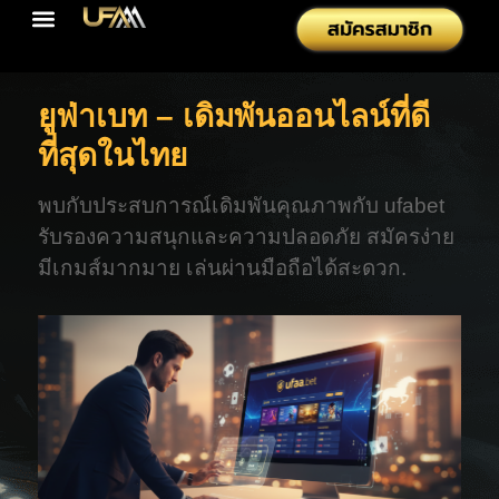
ยูฟ่าเบท – เดิมพันออนไลน์ที่ดี
ที่สุดในไทย
พบกับประสบการณ์เดิมพันคุณภาพกับ ufabet
รับรองความสนุกและความปลอดภัย สมัครง่าย
มีเกมส์มากมาย เล่นผ่านมือถือได้สะดวก.