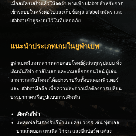
เมื่อสมัครเสร็จแล้วให้จดจำ ทางเข้า ufabet สำหรับการ
เข้าระบบในครั้งต่อไปและเก็บข้อมูล ufabet สมัคร และ
ufabet เข้าสู่ระบบ ไว้ในที่ปลอดภัย
แนะนำประเภทเกมในยูฟ่าเบท
ยูฟ่าเบทมีเกมหลากหลายตอบโจทย์ผู้เล่นทุกรูปแบบ ทั้ง
เดิมพันกีฬา คาสิโนสด และเกมสล็อตออนไลน์ ผู้เล่น
สามารถสลับโหมดได้อย่างราบรื่นทั้งบนคอมพิวเตอร์
และ ufabet มือถือ เพื่อความสะดวกเมื่อต้องการเปลี่ยน
บรรยากาศหรือรูปแบบการเดิมพัน
เดิมพันกีฬา
แพลตฟอร์มรองรับกีฬาแบบครบวงจร เช่น ฟุตบอล
บาสเก็ตบอล เทนนิส ไก่ชน และอีสปอร์ต แต่ละ