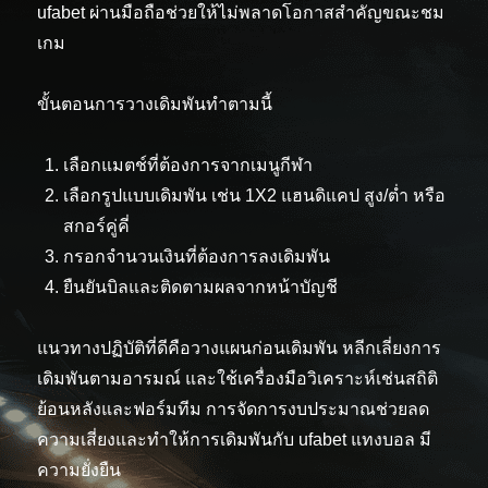
ufabet ผ่านมือถือช่วยให้ไม่พลาดโอกาสสำคัญขณะชม
เกม
ขั้นตอนการวางเดิมพันทำตามนี้
เลือกแมตช์ที่ต้องการจากเมนูกีฬา
เลือกรูปแบบเดิมพัน เช่น 1X2 แฮนดิแคป สูง/ต่ำ หรือ
สกอร์คู่คี่
กรอกจำนวนเงินที่ต้องการลงเดิมพัน
ยืนยันบิลและติดตามผลจากหน้าบัญชี
แนวทางปฏิบัติที่ดีคือวางแผนก่อนเดิมพัน หลีกเลี่ยงการ
เดิมพันตามอารมณ์ และใช้เครื่องมือวิเคราะห์เช่นสถิติ
ย้อนหลังและฟอร์มทีม การจัดการงบประมาณช่วยลด
ความเสี่ยงและทำให้การเดิมพันกับ ufabet แทงบอล มี
ความยั่งยืน