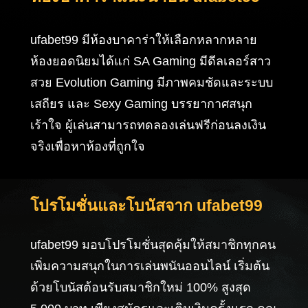
ufabet99 มีห้องบาคาร่าให้เลือกหลากหลาย
ห้องยอดนิยมได้แก่ SA Gaming มีดีลเลอร์สาว
สวย Evolution Gaming มีภาพคมชัดและระบบ
เสถียร และ Sexy Gaming บรรยากาศสนุก
เร้าใจ ผู้เล่นสามารถทดลองเล่นฟรีก่อนลงเงิน
จริงเพื่อหาห้องที่ถูกใจ
โปรโมชั่นและโบนัสจาก ufabet99
ufabet99 มอบโปรโมชั่นสุดคุ้มให้สมาชิกทุกคน
เพิ่มความสนุกในการเล่นพนันออนไลน์ เริ่มต้น
ด้วยโบนัสต้อนรับสมาชิกใหม่ 100% สูงสุด