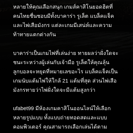
หลายให้คุณเลือกสนุก เกมส์คาสิโนยอดฮิตที่
คนไทยชื่นชอบมีทั้งบาคาร่า รูเล็ต แบล็คแจ็ค
และไพ่เสือมังกร แต่ละเกมมีเสน่ห์และความ
ท้าทายแตกต่างกัน
บาคาร่าเป็นเกมไพ่ที่เล่นง่าย ทายผลว่าฝั่งใดจะ
ชนะระหว่างผู้เล่นกับเจ้ามือ รูเล็ตให้คุณลุ้น
ลูกบอลจะหยุดที่หมายเลขอะไร แบล็คแจ็คเป็น
เกมนับแต้มไพ่ให้ใกล้ 21 แต้มที่สุด ส่วนไพ่เสือ
มังกรทายว่าไพ่ฝั่งใดจะมีแต้มสูงกว่า
ufabet99 มีห้องเกมคาสิโนออนไลน์ให้เลือก
หลายรูปแบบ ทั้งแบบถ่ายทอดสดและแบบ
คอมพิวเตอร์ คุณสามารถเลือกเล่นได้ตาม