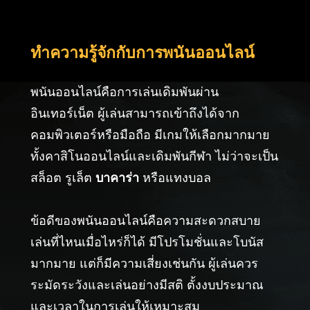
ทำความรู้จักกับการพนันออนไลน์
พนันออนไลน์คือการเล่นเดิมพันผ่าน
อินเทอร์เน็ต ผู้เล่นสามารถเข้าถึงได้จาก
คอมพิวเตอร์หรือมือถือ มีเกมให้เลือกมากมาย
ทั้งคาสิโนออนไลน์และเดิมพันกีฬา ไม่ว่าจะเป็น
สล็อต รูเล็ต
บาคาร่า
หรือแทงบอล
ข้อดีของพนันออนไลน์คือความสะดวกสบาย
เล่นที่ไหนเมื่อไหร่ก็ได้ มีโปรโมชั่นและโบนัส
มากมาย แต่ก็มีความเสี่ยงเช่นกัน ผู้เล่นควร
ระมัดระวังและเล่นอย่างมีสติ ตั้งงบประมาณ
และเวลาในการเล่นให้เหมาะสม