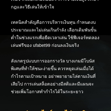
กฎและวิธีเล่นให้เข้าใจ
เทคนิคสำคัญคือการบริหารเงินทุน กำหนดงบ
ประมาณและไม่เล่นเกินกำลัง เลือกเดิมพันขั้น
ต่ำในช่วงแรกเพื่อยืดเวลาเล่น ใช้ฟีเจอร์ทดลอง
เล่นฟรีของ ufabet99 ก่อนลงเงินจริง
สังเกตรูปแบบการออกรางวัล บางเกมมีโบนัส
พิเศษที่ทำให้ชนะง่ายขึ้น ควรหยุดเล่นเมื่อได้
กำไรตามเป้าหมาย อย่าพยายามไล่ตามเงินที่
เสียไป การเล่นสล็อตอย่างมีสติและมีแผนจะ
ช่วยเพิ่มโอกาสทำกำไรได้ในระยะยาว