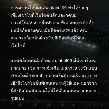
การดาวน์โหลดแอพ ufabet99 ทำได้ง่ายๆ
เพียงเข้าไปที่เว็บไซต์หลักและกดปุ่ม
ดาวน์โหลด จากนั้นทำตามขั้นตอนการติดตั้ง
บนมือถือของคุณ เมื่อติดตั้งเสร็จแล้ว คุณ
สามารถล็อกอินด้วยบัญชีเดียวกับที่ใช้บน
เว็บไซต์
แอพพลิเคชั่นมือถือของ ufabet99 มีฟีเจอร์เด่น
มากมาย เช่น การแจ้งเตือนผลการแข่งขันแบบ
เรียลไทม์ ระบบฝาก-ถอนเงินที่รวดเร็ว และการ
เข้าถึงโปรโมชั่นพิเศษเฉพาะผู้ใช้แอพ นอกจาก
นี้ยังมีเกมพนันออนไลน์ให้เลือกเล่นหลากหลาย
รูปแบบ