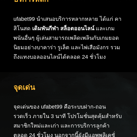
ufabet99 นำเสนอบริการหลากหลาย ได้แก่ คา
สิโนสด
เดิมพันกีฬา
สล็อตออนไลน์
และเกม
พนันอื่นๆ ผู้เล่นสามารถเพลิดเพลินกับเกมยอด
นิยมอย่างบาคาร่า รูเล็ต และไพ่เสือมังกร รวม
ถึงแทงบอลออนไลน์ได้ตลอด 24 ชั่วโมง
จุดเด่น
จุดเด่นของ ufabet99 คือระบบฝาก-ถอน
รวดเร็ว ภายใน 3 นาที โปรโมชั่นสุดคุ้มสำหรับ
สมาชิกใหม่และเก่า และการบริการลูกค้า
ตลอด 24 ชั่วโมง นอกจากนี้ยังมีแอพพลิเคชั่