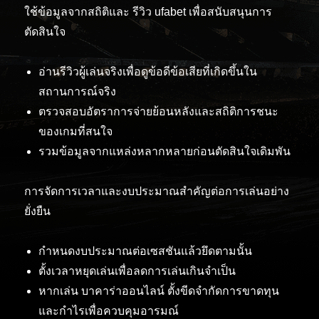
ใช้ข้อมูลจากสถิติและ รีวิว ufabet เพื่อสนับสนุนการ
ตัดสินใจ
อ่านรีวิวผู้เล่นจริงเพื่อดูข้อดีข้อเสียที่เกิดขึ้นใน
สถานการณ์จริง
ตรวจสอบอัตราการจ่ายย้อนหลังและสถิติการชนะ
ของเกมที่สนใจ
รวมข้อมูลจากแหล่งหลากหลายก่อนตัดสินใจเดิมพัน
การจัดการเวลาและงบประมาณสำคัญต่อการเล่นอย่าง
ยั่งยืน
กำหนดงบประมาณต่อเซสชันแล้วยึดตามนั้น
ตั้งเวลาหยุดเล่นเพื่อลดการเล่นเกินจำเป็น
หากเล่น บาคาร่าออนไลน์ ตั้งขีดจำกัดการขาดทุน
และกำไรเพื่อควบคุมอารมณ์