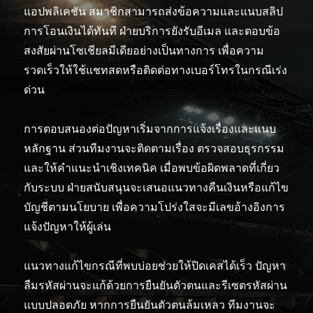
แอปพลิเคชัน สมาชิกสามารถส่งข้อความและแนบสลิป
การโอนเงินได้ทันที ฝ่ายบริการยังรับอีเมล และตอบข้อ
สงสัยผ่านโซเชียลมีเดียอย่างเป็นทางการ เพื่อความ
รวดเร็วให้ใช้แชทสดหรือติดต่อทางเบอร์โทรในกรณีเร่ง
ด่วน
การตอบสนองต่อปัญหาเริ่มจากการแจ้งเรื่องและแนบ
หลักฐาน ส่วนทีมงานจะติดตามเรื่อง ตรวจสอบธุรกรรม
และให้คำแนะนำเชิงเทคนิค เมื่อพบข้อผิดพลาดที่เกี่ยว
กับระบบ ฝ่ายสนับสนุนจะเสนอแนวทางคืนเงินหรือแก้ไข
บัญชีตามนโยบาย เพื่อความโปร่งใสจะมีเลขอ้างอิงการ
แจ้งปัญหาให้ผู้เล่น
แนวทางแก้ไขกรณีที่พบบ่อยช่วยให้ปิดเคสได้เร็ว ปัญหา
ลืมรหัสผ่านจะแก้ด้วยการยืนยันตัวตนและรีเซตรหัสผ่าน
แบบปลอดภัย หากการยืนยันตัวตนล้มเหลว ทีมงานจะ