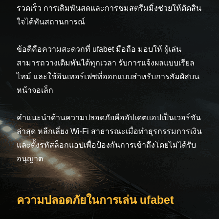
รวดเร็ว การเดิมพันสดและการชมสตรีมมิ่งช่วยให้ตัดสิน
ใจได้ทันสถานการณ์
ข้อดีคือความสะดวกที่ ufabet มือถือ มอบให้ ผู้เล่น
สามารถวางเดิมพันได้ทุกเวลา รับการแจ้งผลแบบเรียล
ไทม์ และใช้อินเทอร์เฟซที่ออกแบบสำหรับการสัมผัสบน
หน้าจอเล็ก
คำแนะนำด้านความปลอดภัยคืออัปเดตแอปเป็นเวอร์ชัน
ล่าสุด หลีกเลี่ยง Wi‑Fi สาธารณะเมื่อทำธุรกรรมการเงิน
และตั้งรหัสล็อกแอปเพื่อป้องกันการเข้าถึงโดยไม่ได้รับ
อนุญาต
ความปลอดภัยในการเล่น ufabet