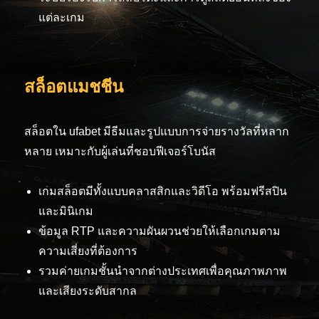
แต่ละเกม
สล็อตแมชชีน
สล็อตใน ufabet มีธีมและรูปแบบการจ่ายรางวัลที่หลาก
หลาย เหมาะกับผู้เล่นที่ชอบฟีเจอร์โบนัส
เกมสล็อตมีทั้งแบบคลาสสิกและวิดีโอ พร้อมฟรีสปิน
และมินิเกม
ข้อมูล RTP และความผันผวนช่วยให้เลือกเกมตาม
ความเสี่ยงที่ต้องการ
รวมค่ายเกมชั้นนำจากต่างประเทศเพื่อคุณภาพภาพ
และเสียงระดับสากล