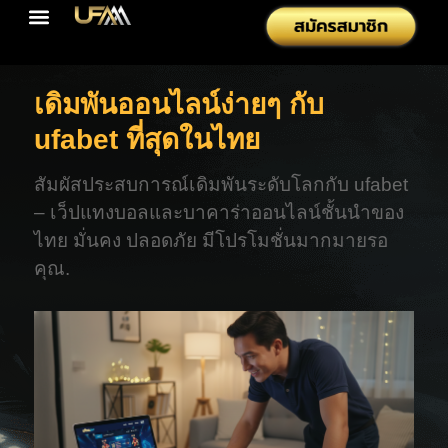
เดิมพันออนไลน์ง่ายๆ กับ
ufabet ที่สุดในไทย
สัมผัสประสบการณ์เดิมพันระดับโลกกับ ufabet
– เว็ปแทงบอลและบาคาร่าออนไลน์ชั้นนำของ
ไทย มั่นคง ปลอดภัย มีโปรโมชั่นมากมายรอ
คุณ.