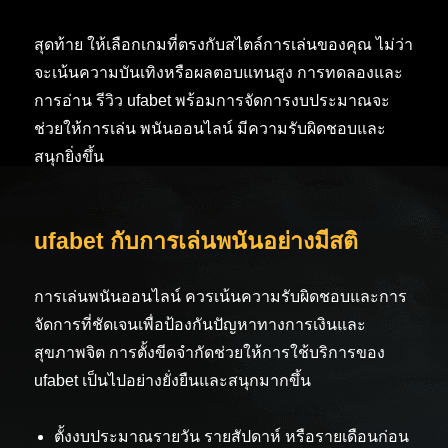
สุดท้าย ให้เลือกเกมที่ตรงกับสไตล์การเล่นของคุณ ไม่ว่า
จะเน้นความบันเทิงหรือผลตอบแทนสูง การทดลองและ
การอ่าน รีวิว ufabet พร้อมการจัดการงบประมาณจะ
ช่วยให้การเล่น พนันออนไลน์ มีความรับผิดชอบและ
สนุกยิ่งขึ้น
ufabet กับการเล่นพนันอย่างมีสติ
การเล่นพนันออนไลน์ ควรเน้นความรับผิดชอบและการ
จัดการที่ชัดเจนเพื่อป้องกันปัญหาทางการเงินและ
สุขภาพจิต การตั้งขีดจำกัดช่วยให้การใช้บริการของ
ufabet เป็นไปอย่างยั่งยืนและสนุกมากขึ้น
ตั้งงบประมาณรายวัน รายสัปดาห์ หรือรายเดือนก่อน