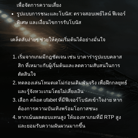
เพื่อจัดการความเสี่ยง
รูปแบบการชนะและโบนัส: ตรวจสอบเพย์ไลน์ ฟีเจอร์
พิเศษ และเงื่อนไขการรับโบนัส
เคล็ดลับง่ายๆ ช่วยให้คุณเริ่มต้นได้อย่างมั่นใจ
เริ่มจากเกมมีกฎชัดเจน เช่น บาคาร่ารูปแบบคลาส
สิก ที่เหมาะกับผู้เริ่มต้นและลดความสับสนในการ
ตัดสินใจ
ทดลองเล่นโหมดเดโม่ก่อนเดิมพันจริง เพื่อฝึกกลยุทธ์
และรู้จังหวะเกมโดยไม่เสี่ยงเงิน
เลือก สล็อต ufabet ที่มีฟีเจอร์โบนัสเข้าใจง่าย หาก
ต้องการความบันเทิงพร้อมโอกาสชนะ
หากเน้นผลตอบแทนสูง ให้มองหาเกมที่มี RTP สูง
และยอมรับความผันผวนมากขึ้น