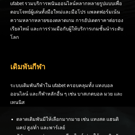
ufabet รวมบริการพนันออนไลน์หลากหลายรูปแบบเพื่อ
ตอบโจทย์ผู้เล่นทั้งมือใหม่และมือโปร แพลตฟอร์มเน้น
ความหลากหลายของตลาดเกม การอัปเดตราคาต่อรอง
เรียลไทม์ และการร่วมมือกับผู้ให้บริการเกมชั้นนำระดับ
โลก
เดิมพันกีฬา
ระบบเดิมพันกีฬาใน ufabet ครอบคลุมทั้ง แทงบอล
ออนไลน์ และกีฬาหลักอื่น ๆ เช่น บาสเกตบอล มวย และ
เทนนิส
ตลาดเดิมพันมีให้เลือกมากมาย เช่น แทงสด แฮนดิ
แคป สูง/ต่ำ และพาร์เลย์