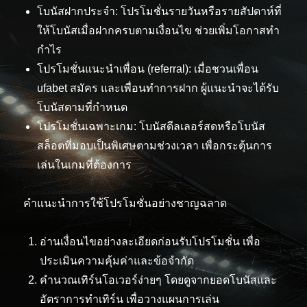
โบนัสฝากประจำ: โปรโมชั่นรายวันหรือรายสัปดาห์ที่
ให้โบนัสเมื่อฝากครบตามเงื่อนไข ช่วยเพิ่มโอกาสทำ
กำไร
โปรโมชั่นแนะนำเพื่อน (referral): เมื่อชวนเพื่อน
ufabet สมัคร และเพื่อนทำการฝาก ผู้แนะนำจะได้รับ
โบนัสตามที่กำหนด
โปรโมชั่นเฉพาะเกม: โบนัสดีลเลอร์สดหรือโบนัส
สล็อตที่มอบเป็นพิเศษตามช่วงเวลา เพื่อกระตุ้นการ
เล่นในเกมที่ต้องการ
คำแนะนำการใช้โปรโมชั่นอย่างชาญฉลาด
อ่านเงื่อนไขอย่างละเอียดก่อนรับโปรโมชั่น เพื่อ
ประเมินความคุ้มค่าและข้อจำกัด
คำนวณเทิร์นโอเวอร์ง่ายๆ โดยดูจากยอดโบนัสและ
อัตราการทำเทิร์น เพื่อวางแผนการเล่น