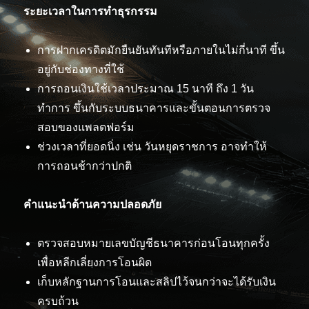
ระยะเวลาในการทำธุรกรรม
การฝากเครดิตมักยืนยันทันทีหรือภายในไม่กี่นาที ขึ้น
อยู่กับช่องทางที่ใช้
การถอนเงินใช้เวลาประมาณ 15 นาที ถึง 1 วัน
ทำการ ขึ้นกับระบบธนาคารและขั้นตอนการตรวจ
สอบของแพลตฟอร์ม
ช่วงเวลาที่ยอดนิ่ง เช่น วันหยุดราชการ อาจทำให้
การถอนช้ากว่าปกติ
คำแนะนำด้านความปลอดภัย
ตรวจสอบหมายเลขบัญชีธนาคารก่อนโอนทุกครั้ง
เพื่อหลีกเลี่ยงการโอนผิด
เก็บหลักฐานการโอนและสลิปไว้จนกว่าจะได้รับเงิน
ครบถ้วน