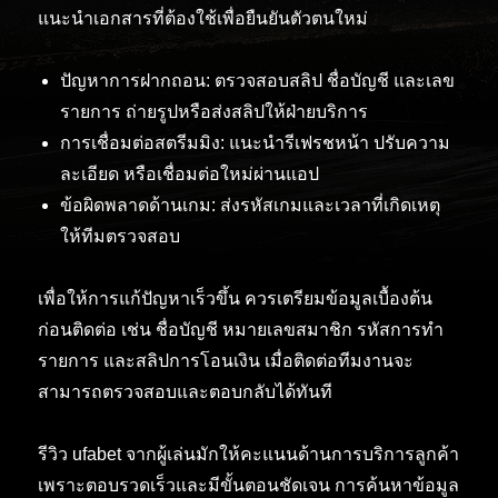
แนะนำเอกสารที่ต้องใช้เพื่อยืนยันตัวตนใหม่
ปัญหาการฝากถอน: ตรวจสอบสลิป ชื่อบัญชี และเลข
รายการ ถ่ายรูปหรือส่งสลิปให้ฝ่ายบริการ
การเชื่อมต่อสตรีมมิง: แนะนำรีเฟรชหน้า ปรับความ
ละเอียด หรือเชื่อมต่อใหม่ผ่านแอป
ข้อผิดพลาดด้านเกม: ส่งรหัสเกมและเวลาที่เกิดเหตุ
ให้ทีมตรวจสอบ
เพื่อให้การแก้ปัญหาเร็วขึ้น ควรเตรียมข้อมูลเบื้องต้น
ก่อนติดต่อ เช่น ชื่อบัญชี หมายเลขสมาชิก รหัสการทำ
รายการ และสลิปการโอนเงิน เมื่อติดต่อทีมงานจะ
สามารถตรวจสอบและตอบกลับได้ทันที
รีวิว ufabet จากผู้เล่นมักให้คะแนนด้านการบริการลูกค้า
เพราะตอบรวดเร็วและมีขั้นตอนชัดเจน การค้นหาข้อมูล