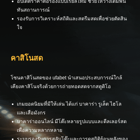
อัปเดตราคาต่อรองแบบเรียลไทม์ ช่วยให้วางเดิมพัน
ทันสถานการณ์
รองรับการวิเคราะห์สถิติและสตรีมสดเพื่อช่วยตัดสิน
ใจ
คาสิโนสด
โซนคาสิโนสดของ ufabet นำเสนอประสบการณ์ใกล้
เคียงคาสิโนจริงด้วยการถ่ายทอดสดจากสตูดิโอ
เกมยอดนิยมที่มีให้เล่น ได้แก่ บาคาร่า รูเล็ต ไฮโล
และเสือมังกร
บาคาร่าออนไลน์ มีโต๊ะหลายรูปแบบและดีลเลอร์สด
เพื่อความหลากหลาย
ระบบรองรับการสลับโต๊ะและการดูสถิติย้อนหลังของ