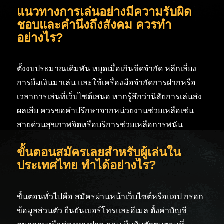
แนวทางการเล่นอย่างมีความรับผิด
ชอบและคำนึงถึงสังคม ควรทำ
อย่างไร?
ตั้งงบประมาณเดิมพัน หยุดเมื่อเกินขีดจำกัด หลีกเลี่ยง
การยืมเงินมาเล่น และใช้เครื่องมือจำกัดการฝากหรือ
เวลาการเล่นที่เว็บไซต์เสนอ หากรู้สึกว่านิสัยการเล่นส่ง
ผลเสีย ควรขอคำปรึกษาจากหน่วยงานช่วยเหลือเช่น
สายด่วนสุขภาพจิตหรือบริการช่วยเหลือการพนัน
ขั้นตอนสมัครเลยสำหรับผู้เล่นใน
ประเทศไทย ทำได้อย่างไร?
ขั้นตอนทั่วไปคือ สมัครผ่านหน้าเว็บไซต์หรือแอป กรอก
ข้อมูลส่วนตัว ยืนยันเบอร์โทรและอีเมล ตั้งค่าบัญชี