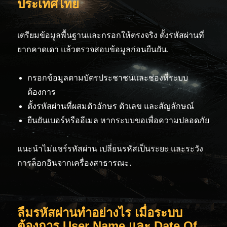
ประเทศไทย
เตรียมข้อมูลพื้นฐานและกรอกให้ตรงจริง ตั้งรหัสผ่านที่
ยากคาดเดา แล้วตรวจสอบข้อมูลก่อนยืนยัน.
กรอกข้อมูลตามบัตรประชาชนและช่องที่ระบบ
ต้องการ
ตั้งรหัสผ่านที่ผสมตัวอักษร ตัวเลข และสัญลักษณ์
ยืนยันเบอร์หรืออีเมล หากระบบขอเพื่อความปลอดภัย
แนะนำไม่แชร์รหัสผ่าน เปลี่ยนรหัสเป็นระยะ และระวัง
การล็อกอินจากเครื่องสาธารณะ.
ลืมรหัสผ่านทำอย่างไร เมื่อระบบ
ต้องการ User Name และ Date Of