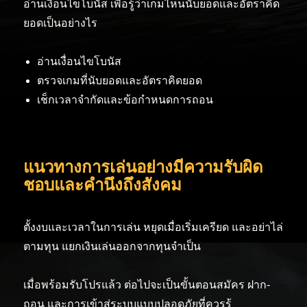
อ่านเงื่อนไขโบนัส เพื่อรู้ว่าเกมไหนนับยอดและอัตราคิด
ยอดเป็นอย่างไร
อ่านเงื่อนไขโบนัส
ตรวจเกมที่นับยอดและอัตราคิดยอด
เช็กเวลาจำกัดและข้อกำหนดการถอน
แนวทางการเล่นอย่างมีความรับผิด
ชอบและคำนึงถึงสังคม
ตั้งงบและเวลาในการเล่น หยุดเมื่อเริ่มเครียด และอย่าไล่
ตามทุน แยกเงินเล่นออกจากทุนจำเป็น
เมื่อพร้อมรับโปรแล้ว ต่อไปจะเป็นขั้นตอนสมัคร ฝาก-
ถอน และการเข้าสู่ระบบแบบปลอดภัยที่ควรรู้