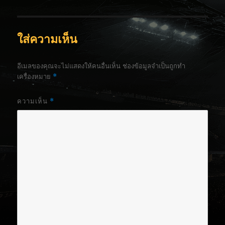
ใส่ความเห็น
อีเมลของคุณจะไม่แสดงให้คนอื่นเห็น
ช่องข้อมูลจำเป็นถูกทำ
*
เครื่องหมาย
ความเห็น
*