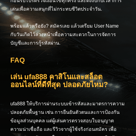
ก่อนรับโปรตรวจเงื่อนไขทุกครั้ง และตั้งงบกับเวลาการ
เล่นเพื่อความสนุกที่ไม่กระทบชีวิตประจำวัน.
พร้อมแล้วหรือยัง? สมัครเลย แล้วเตรียม User Name
กับวันเกิดไว้ล่วงหน้าเพื่อความสะดวกในการจัดการ
บัญชีและการกู้รหัสผ่าน.
FAQ
เล่น ufa888 คาสิโนและสล็อต
ออนไลน์ที่ดีที่สุด ปลอดภัยไหม?
ufa888 ให้บริการผ่านระบบเข้ารหัสและมาตรการความ
ปลอดภัยพื้นฐาน เช่น การยืนยันตัวตนและการป้องกัน
ข้อมูลส่วนบุคคล แต่ผู้เล่นควรตรวจสอบใบอนุญาต
ความน่าเชื่อถือ และรีวิวจากผู้ใช้จริงก่อนสมัคร เพื่อ