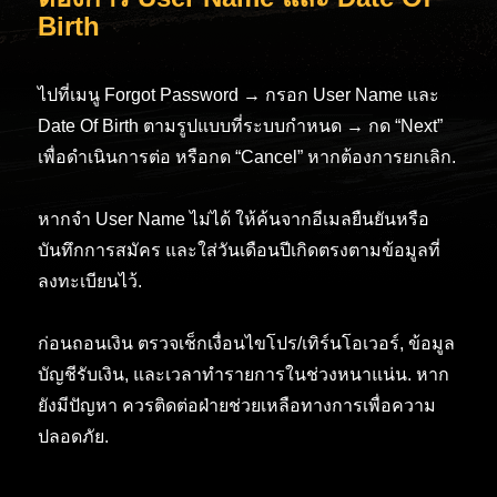
Birth
ไปที่เมนู Forgot Password → กรอก User Name และ
Date Of Birth ตามรูปแบบที่ระบบกำหนด → กด “Next”
เพื่อดำเนินการต่อ หรือกด “Cancel” หากต้องการยกเลิก.
หากจำ User Name ไม่ได้ ให้ค้นจากอีเมลยืนยันหรือ
บันทึกการสมัคร และใส่วันเดือนปีเกิดตรงตามข้อมูลที่
ลงทะเบียนไว้.
ก่อนถอนเงิน ตรวจเช็กเงื่อนไขโปร/เทิร์นโอเวอร์, ข้อมูล
บัญชีรับเงิน, และเวลาทำรายการในช่วงหนาแน่น. หาก
ยังมีปัญหา ควรติดต่อฝ่ายช่วยเหลือทางการเพื่อความ
ปลอดภัย.