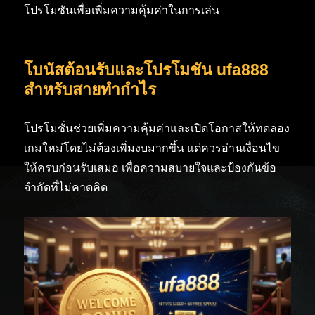
โปรโมชันเพื่อเพิ่มความคุ้มค่าในการเล่น
โบนัสต้อนรับและโปรโมชัน ufa888
สำหรับสายทำกำไร
โปรโมชั่นช่วยเพิ่มความคุ้มค่าและเปิดโอกาสให้ทดลอง
เกมใหม่โดยไม่ต้องเพิ่มงบมากขึ้น แต่ควรอ่านเงื่อนไข
ให้ครบก่อนรับเสมอ เพื่อความสบายใจและป้องกันข้อ
จำกัดที่ไม่คาดคิด