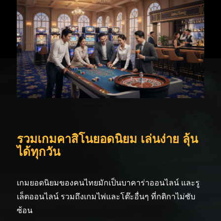
รวมเกมคาสิโนยอดนิยม เล่นง่าย ลุ้น
ได้ทุกวัน
เกมยอดนิยมของคนไทยมักเป็นบาคาร่าออนไลน์ และรู
เล็ตออนไลน์ รวมถึงเกมไพ่และโต๊ะอื่นๆ ที่กติกาไม่ซับ
ซ้อน