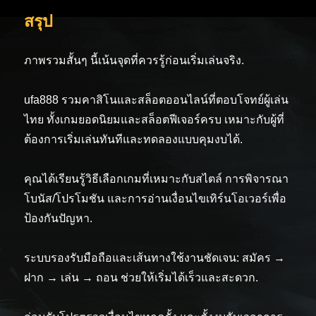
สรุป
ภาพรวมสั้นๆ นี้เน้นจุดที่ควรรู้ก่อนเริ่มเล่นจริง.
ufa888 รวมคาสิโนและสล็อตออนไลน์ที่ตอบโจทย์ผู้เล่น
ไทย ทั้งเกมยอดนิยมและสล็อตฟีเจอร์ครบ เหมาะกับผู้ที่
ต้องการเริ่มเล่นทันทีและทดลองแบบคุมงบได้.
คุณได้เรียนรู้วิธีเลือกเกมที่เหมาะกับสไตล์ การพิจารณา
โบนัส/โปรโมชัน และการอ่านเงื่อนไขเทิร์นโอเวอร์เพื่อ
ป้องกันปัญหา.
ระบบรองรับมือถือและเส้นทางใช้งานชัดเจน: สมัคร →
ฝาก → เล่น → ถอน ช่วยให้เริ่มได้เร็วและสะดวก.