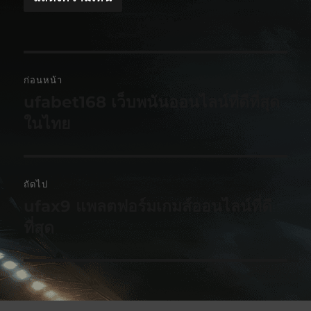
ก่อนหน้า
ufabet168 เว็บพนันออนไลน์ที่ดีที่สุด
ในไทย
ถัดไป
ufax9 แพลตฟอร์มเกมส์ออนไลน์ที่ดี
ที่สุด