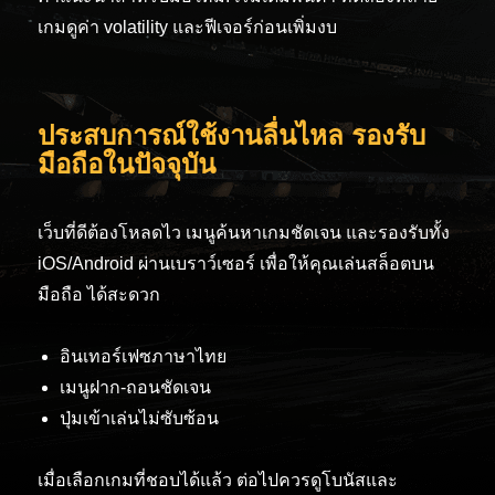
เกมดูค่า volatility และฟีเจอร์ก่อนเพิ่มงบ
ประสบการณ์ใช้งานลื่นไหล รองรับ
มือถือในปัจจุบัน
เว็บที่ดีต้องโหลดไว เมนูค้นหาเกมชัดเจน และรองรับทั้ง
iOS/Android ผ่านเบราว์เซอร์ เพื่อให้คุณเล่นสล็อตบน
มือถือ ได้สะดวก
อินเทอร์เฟซภาษาไทย
เมนูฝาก-ถอนชัดเจน
ปุ่มเข้าเล่นไม่ซับซ้อน
เมื่อเลือกเกมที่ชอบได้แล้ว ต่อไปควรดูโบนัสและ