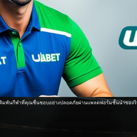
มต้นเดิมพันกีฬาที่คุณชื่นชอบอย่างปลอดภัยผ่านแพลตฟอร์มชั้นนำของ