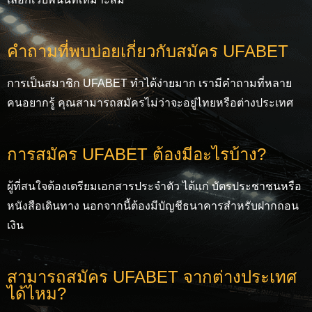
คำถามที่พบบ่อยเกี่ยวกับสมัคร UFABET
การเป็นสมาชิก UFABET ทำได้ง่ายมาก เรามีคำถามที่หลาย
คนอยากรู้ คุณสามารถสมัครไม่ว่าจะอยู่ไทยหรือต่างประเทศ
การสมัคร UFABET ต้องมีอะไรบ้าง?
ผู้ที่สนใจต้องเตรียมเอกสารประจำตัว ได้แก่ บัตรประชาชนหรือ
หนังสือเดินทาง นอกจากนี้ต้องมีบัญชีธนาคารสำหรับฝากถอน
เงิน
สามารถสมัคร UFABET จากต่างประเทศ
ได้ไหม?