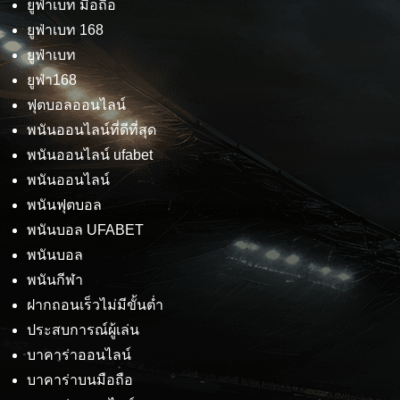
ยูฟ่าเบท มือถือ
ยูฟ่าเบท 168
ยูฟ่าเบท
ยูฟ่า168
ฟุตบอลออนไลน์
พนันออนไลน์ที่ดีที่สุด
พนันออนไลน์ ufabet
พนันออนไลน์
พนันฟุตบอล
พนันบอล UFABET
พนันบอล
พนันกีฬา
ฝากถอนเร็วไม่มีขั้นต่ำ
ประสบการณ์ผู้เล่น
บาคาร่าออนไลน์
บาคาร่าบนมือถือ