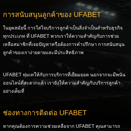
การสนับสนุนลูกค้าของ UFABET
ในยุคสมัยนี้ การใส่ใจบริการลูกค้าเป็นสิ่งจำเป็นสำหรับธุรกิจ
ทุกประเภท ที่ UFABET พวกเราให้ความสำคัญกับการช่วย
เหลือสมาชิกที่เจอปัญหาหรือต้องการคำปรึกษา การสนับสนุน
ลูกค้าของเราง่ายดายและมีประสิทธิภาพ
UFABET ทุ่มเทให้กับการบริการที่เยี่ยมยอด นอกจากจะมีพนัน
ออนไลน์ที่สะดวกแล้ว เรายังให้ความสำคัญกับบริการลูกค้า
อย่างเต็มที่
ช่องทางการติดต่อ UFABET
หากคุณต้องการความช่วยเหลือจาก UFABET คุณสามารถ