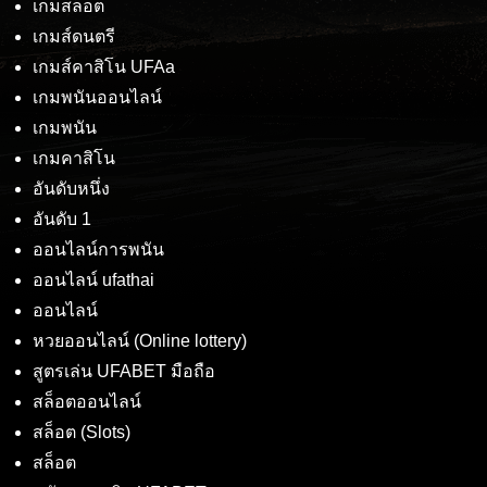
เกมสล็อต
เกมส์ดนตรี
เกมส์คาสิโน UFAa
เกมพนันออนไลน์
เกมพนัน
เกมคาสิโน
อันดับหนึ่ง
อันดับ 1
ออนไลน์การพนัน
ออนไลน์ ufathai
ออนไลน์
หวยออนไลน์ (Online lottery)
สูตรเล่น UFABET มือถือ
สล็อตออนไลน์
สล็อต (Slots)
สล็อต