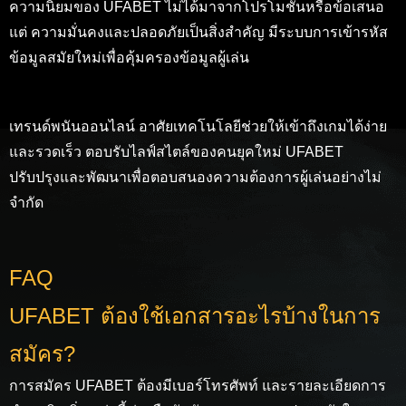
ความนิยมของ UFABET ไม่ได้มาจากโปรโมชั่นหรือข้อเสนอ
แต่ ความมั่นคงและปลอดภัยเป็นสิ่งสำคัญ มีระบบการเข้ารหัส
ข้อมูลสมัยใหม่เพื่อคุ้มครองข้อมูลผู้เล่น
เทรนด์พนันออนไลน์ อาศัยเทคโนโลยีช่วยให้เข้าถึงเกมได้ง่าย
และรวดเร็ว ตอบรับไลฟ์สไตล์ของคนยุคใหม่ UFABET
ปรับปรุงและพัฒนาเพื่อตอบสนองความต้องการผู้เล่นอย่างไม่
จำกัด
FAQ
UFABET ต้องใช้เอกสารอะไรบ้างในการ
สมัคร?
การสมัคร UFABET ต้องมีเบอร์โทรศัพท์ และรายละเอียดการ