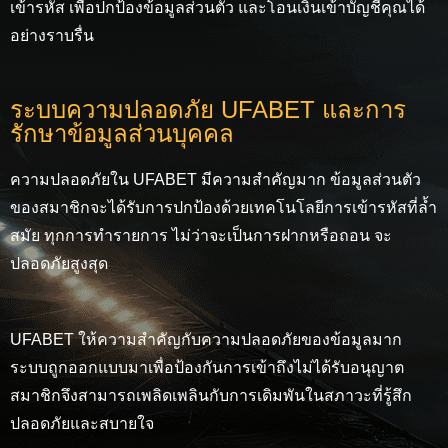
เข้ารหัส เพื่อปกป้องข้อมูลส่วนตัว และโอนเงินเข้าบัญชีคุณได้
อย่างราบรื่น
ระบบความปลอดภัย UFABET และการ
รักษาข้อมูลส่วนบุคคล
ความปลอดภัยใน UFABET มีความสำคัญมาก ข้อมูลส่วนตัว
ของสมาชิกจะได้รับการปกป้องด้วยเทคโนโลยีการเข้ารหัสที่ล้ำ
สมัย ทุกการทำรายการ ไม่ว่าจะเป็นการฝากหรือถอน จะ
ปลอดภัยสูงสุด
UFABET ให้ความสำคัญกับความปลอดภัยของข้อมูลมาก
ระบบถูกออกแบบมาเพื่อป้องกันการเข้าถึงไม่ได้รับอนุญาต
สมาชิกจึงสามารถเพลิดเพลินกับการเดิมพันในสภาวะที่รู้สึก
ปลอดภัยและสบายใจ