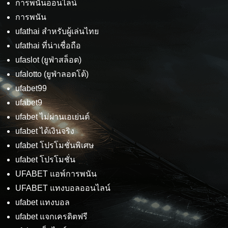
การพนันออนไลน์
การพนัน
ufathai สำหรับผู้เล่นไทย
ufathai ที่น่าเชื่อถือ
ufaslot (ยูฟ่าสล็อต)
ufalotto (ยูฟ่าลอตโต้)
ufabet99
ufabet9
ufabet ไม่ผ่านเอเย่นต์
ufabet ได้เงินจริง
ufabet โปรโมชั่นพิเศษ
ufabet โปรโมชั่น
UFABET แอพ์การพนัน
UFABET แทงบอลออนไลน์
ufabet แทงบอล
ufabet แจกเครดิตฟรี