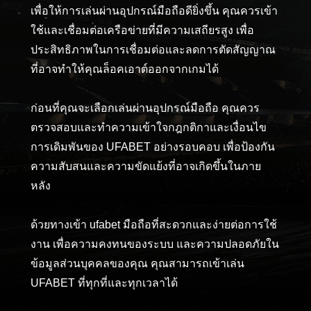
เพื่อให้การเล่นผ่านอุปกรณ์มือถือดียิ่งขึ้น คุณควรเข้า
ใช้และเชื่อมต่อเครือข่ายที่มีความเสถียรสูง เพื่อ
ประสิทธิภาพในการเชื่อมต่อและลดการตัดสัญญาณ
ที่อาจทำให้คุณล็อคเอาต์ออกจากเกมได้
ก่อนที่คุณจะเลือกเล่นผ่านอุปกรณ์มือถือ คุณควร
ตรวจสอบและทำความเข้าใจกฎกติกาและเงื่อนไข
การเดิมพันของ UFABET อย่างรอบคอบ เพื่อป้องกัน
ความสับสนและความขัดแย้งที่อาจเกิดขึ้นในภาย
หลัง
ด้วยทางเข้า ufabet มือถือที่สะดวกและง่ายต่อการใช้
งาน เพื่อความคงทนของระบบ และความปลอดภัยใน
ข้อมูลส่วนบุคคลของคุณ คุณสามารถเข้าเล่น
UFABET ที่ทุกที่และทุกเวลาได้