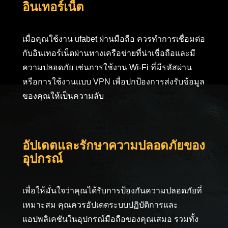
อินเทอร์เน็ต
เมื่อคุณใช้งาน ufabet ผ่านมือถือ ควรทำการเชื่อมต่อ
กับอินเทอร์เน็ตผ่านทางเครือข่ายที่น่าเชื่อถือและมี
ความปลอดภัย เช่นการใช้งาน Wi-Fi ที่มีรหัสผ่าน
หรือการใช้งานแบบ VPN เพื่อปกป้องการส่งรับข้อมูล
ของคุณให้เป็นความลับ
อัปเดตและรักษาความปลอดภัยของ
อุปกรณ์
เพื่อให้มั่นใจว่าคุณได้รับการป้องกันความปลอดภัยที่
เหมาะสม คุณควรอัปเดตระบบปฏิบัติการและ
แอปพลิเคชันในอุปกรณ์มือถือของคุณเสมอ รวมทั้ง