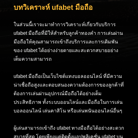
บทวิเคราะห์ ufabet มือถือ
ในส่วนนี้เราจะมาทำการวิเคราะห์เกี่ยวกับบริการ
ufabet มือถือที่มีให้สำหรับลูกค้าทองคำ การเล่นผ่าน
มือถือให้คุณสามารถเข้าถึงบริการและการเดิมพัน
ของ ufabet ได้อย่างง่ายดายและสะดวกสบายอย่าง
เต็มความสามารถ
ufabet มือถือเป็นเว็บไซต์แทงบอลออนไลน์ ที่มีความ
น่าเชื่อถือสูงและตอบสนองความต้องการของลูกค้าที่
ต้องการเล่นผ่านอุปกรณ์มือถือได้อย่างเต็ม
ประสิทธิภาพ ทั้งระบบออนไลน์และมือถือในการเล่น
บอลออนไลน์ เล่นคาสิโน หรือเล่นพนันออนไลน์อื่นๆ
ผู้เล่นสามารถเข้าถึง ufabet ทางมือถือได้อย่างสะดวก
สบายที่สุด โดยเพียงแค่ติดตั้งแอปพลิเคชั่น ufabet บน