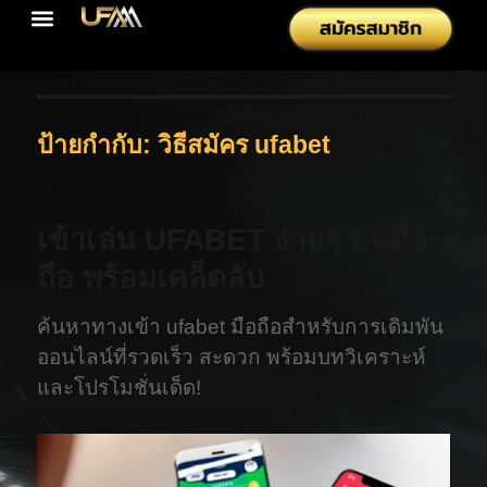
ป้ายกำกับ:
วิธีสมัคร ufabet
เข้าเล่น UFABET ง่ายๆ บนมือ
ถือ พร้อมเคล็ดลับ
ค้นหาทางเข้า ufabet มือถือสำหรับการเดิมพัน
ออนไลน์ที่รวดเร็ว สะดวก พร้อมบทวิเคราะห์
และโปรโมชั่นเด็ด!