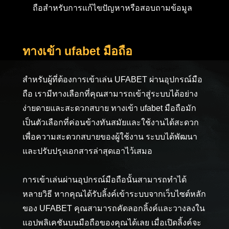
ถือสำหรับการแก้ไขปัญหาหรือสอบถามข้อมูล
ทางเข้า ufabet มือถือ
สำหรับผู้ที่ต้องการเข้าเล่น UFABET ผ่านอุปกรณ์มือ
ถือ เรามีทางเลือกที่คุณสามารถเข้าสู่ระบบได้อย่าง
ง่ายดายและสะดวกสบาย ทางเข้า ufabet มือถือมัก
เป็นตัวเลือกที่ค่อนข้างทันสมัยและใช้งานได้สะดวก
เพื่อความสะดวกสบายของผู้ใช้งาน ระบบได้พัฒนา
และปรับปรุงเอกสารล่าสุดเอาไว้เสมอ
การเข้าเล่นผ่านอุปกรณ์มือถือนั้นสามารถทำได้
หลายวิธี หากคุณได้รับลิ้งค์เข้าระบบจากเว็บไซต์หลัก
ของ UFABET คุณสามารถคัดลอกลิ้งค์และวางลงใน
แอปพลิเคชันบนมือถือของคุณได้เลย เมื่อเปิดลิ้งค์จะ