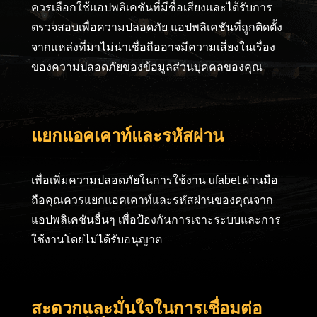
ควรเลือกใช้แอปพลิเคชันที่มีชื่อเสียงและได้รับการ
ตรวจสอบเพื่อความปลอดภัย แอปพลิเคชันที่ถูกติดตั้ง
จากแหล่งที่มาไม่น่าเชื่อถืออาจมีความเสี่ยงในเรื่อง
ของความปลอดภัยของข้อมูลส่วนบุคคลของคุณ
แยกแอคเคาท์และรหัสผ่าน
เพื่อเพิ่มความปลอดภัยในการใช้งาน ufabet ผ่านมือ
ถือคุณควรแยกแอคเคาท์และรหัสผ่านของคุณจาก
แอปพลิเคชันอื่นๆ เพื่อป้องกันการเจาะระบบและการ
ใช้งานโดยไม่ได้รับอนุญาต
สะดวกและมั่นใจในการเชื่อมต่อ