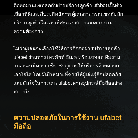
ติดต่อผ่านแชทสดกับฝ่ายบริการลูกค้า ufabet เป็นตัว
เลือกที่ดีและมีประสิทธิภาพ ผู้เล่นสามารถแชทกับนัก
บริการลูกค้าในเวลาที่สะดวกสบายและตรงตาม
ความต้องการ
ไม่ว่าผู้เล่นจะเลือกใช้วิธีการติดต่อฝ่ายบริการลูกค้า
ufabet ผ่านทางโทรศัพท์ อีเมล หรือแชทสด ทีมงาน
แต่ละคนมีความเชี่ยวชาญและให้บริการด้วยความ
เอาใจใส่ โดยมีเป้าหมายที่ช่วยให้ผู้เล่นรู้สึกปลอดภัย
และมั่นใจในการเล่น ufabet ผ่านอุปกรณ์มือถืออย่าง
สบายใจ
ความปลอดภัยในการใช้งาน ufabet
มือถือ