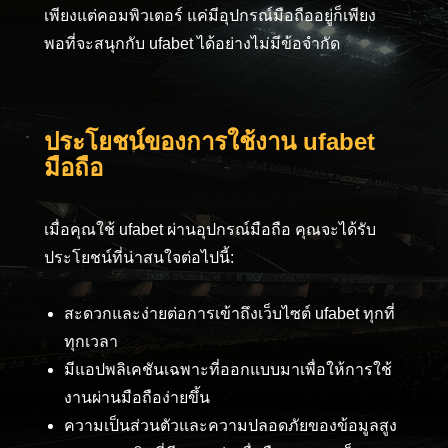
เพียงแต่คอมพิวเตอร์ แค่มีอุปกรณ์มือถืออยู่ก็เพียง
พอที่จะสนุกกับ ufabet ได้อย่างไม่มีข้อจำกัด
ประโยชน์ของการใช้งาน ufabet
มือถือ
เมื่อคุณใช้ ufabet ผ่านอุปกรณ์มือถือ คุณจะได้รับ
ประโยชน์ที่น่าสนใจต่อไปนี้:
สะดวกและง่ายต่อการเข้าถึงเว็บไซต์ ufabet ทุกที่
ทุกเวลา
มีแอปพลิเคชันเฉพาะที่ออกแบบมาเพื่อให้การใช้
งานผ่านมือถือง่ายขึ้น
ความเป็นส่วนตัวและความปลอดภัยของข้อมูลสูง