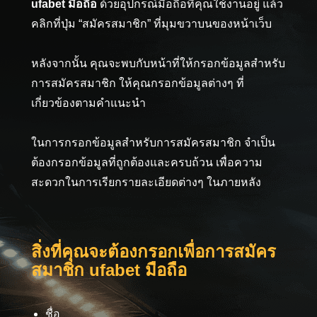
ufabet มือถือ
ด้วยอุปกรณ์มือถือที่คุณใช้งานอยู่ แล้ว
คลิกที่ปุ่ม “สมัครสมาชิก” ที่มุมขวาบนของหน้าเว็บ
หลังจากนั้น คุณจะพบกับหน้าที่ให้กรอกข้อมูลสำหรับ
การสมัครสมาชิก ให้คุณกรอกข้อมูลต่างๆ ที่
เกี่ยวข้องตามคำแนะนำ
ในการกรอกข้อมูลสำหรับการสมัครสมาชิก จำเป็น
ต้องกรอกข้อมูลที่ถูกต้องและครบถ้วน เพื่อความ
สะดวกในการเรียกรายละเอียดต่างๆ ในภายหลัง
สิ่งที่คุณจะต้องกรอกเพื่อการสมัคร
สมาชิก ufabet มือถือ
ชื่อ