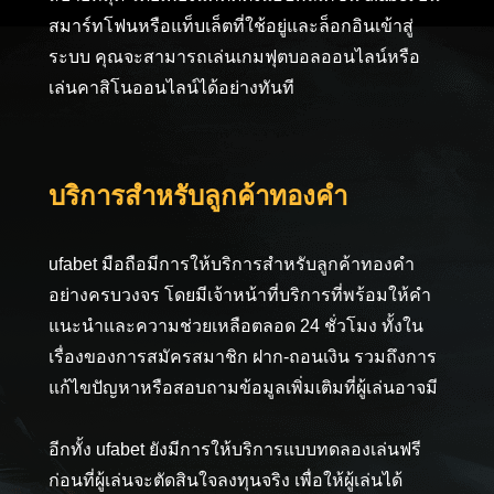
สมาร์ทโฟนหรือแท็บเล็ตที่ใช้อยู่และล็อกอินเข้าสู่
ระบบ คุณจะสามารถเล่นเกมฟุตบอลออนไลน์หรือ
เล่นคาสิโนออนไลน์ได้อย่างทันที
บริการสำหรับลูกค้าทองคำ
ufabet มือถือมีการให้บริการสำหรับลูกค้าทองคำ
อย่างครบวงจร โดยมีเจ้าหน้าที่บริการที่พร้อมให้คำ
แนะนำและความช่วยเหลือตลอด 24 ชั่วโมง ทั้งใน
เรื่องของการสมัครสมาชิก ฝาก-ถอนเงิน รวมถึงการ
แก้ไขปัญหาหรือสอบถามข้อมูลเพิ่มเติมที่ผู้เล่นอาจมี
อีกทั้ง ufabet ยังมีการให้บริการแบบทดลองเล่นฟรี
ก่อนที่ผู้เล่นจะตัดสินใจลงทุนจริง เพื่อให้ผู้เล่นได้