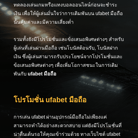
ทดลองเล่นเกมหรือแทงบอลออนไลน์ก่อนจะชำระ
เงิน เพื่อให้ผู้เล่นมั่นใจว่าการเดิมพันบน ufabet มือถือ
นั้นคุ้มค่าและมีความเสี่ยงต่ำ
รวมทั้งยังมีโปรโมชั่นและข้อเสนอพิเศษต่างๆ สำหรับ
ผู้เล่นที่เล่นผ่านมือถือ เช่นโบนัสต้อนรับ, โบนัสฝาก
เงิน ซึ่งผู้เล่นสามารถรับประโยชน์จากโปรโมชั่นและ
ข้อเสนอพิเศษต่างๆ เพื่อเพิ่มโอกาสชนะในการเดิม
พันกับ
ufabet มือถือ
โปรโมชั่น ufabet มือถือ
การเล่น ufabet ผ่านอุปกรณ์มือถือไม่เพียงแค่
สามารถทำได้อย่างสะดวกสบาย แต่ยังมีโปรโมชั่นที่
น่าตื่นเต้นรอให้คุณเข้าร่วมด้วย ทางเว็บไซต์ ufabet