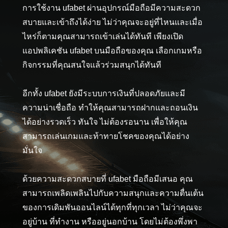
การใช้งาน ufabet ผ่านอุปกรณ์มือถือมีความสะดวก
สบายและเข้าถึงได้ง่าย ไม่ว่าคุณจะอยู่ที่ไหนและเมื่อ
ไหร่ก็ตามคุณสามารถเข้าเล่นได้ทันที เพียงเปิด
แอปพลิเคชัน ufabet บนมือถือของคุณ เลือกเกมหรือ
กิจกรรมที่คุณสนใจแล้วร่วมสนุกได้ทันที
อีกทั้ง ufabet ยังมีระบบการเงินที่ปลอดภัยและมี
ความน่าเชื่อถือ ทำให้คุณสามารถฝากและถอนเงิน
ได้อย่างรวดเร็ว ทันใจ ไม่ต้องรอนาน เพื่อให้คุณ
สามารถเล่นเกมและท้าทายโชคของคุณได้อย่าง
มั่นใจ
ด้วยความสะดวกสบายที่ ufabet มือถือมีเสนอ คุณ
สามารถเพลิดเพลินไปกับความสนุกและความตื่นเต้น
ของการเดิมพันออนไลน์ได้ทุกที่ทุกเวลา ไม่ว่าคุณจะ
อยู่บ้าน ที่ทำงาน หรืออยู่นอกบ้าน โดยไม่ต้องพึ่งพา