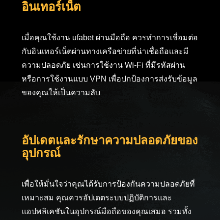
อินเทอร์เน็ต
เมื่อคุณใช้งาน ufabet ผ่านมือถือ ควรทำการเชื่อมต่อ
กับอินเทอร์เน็ตผ่านทางเครือข่ายที่น่าเชื่อถือและมี
ความปลอดภัย เช่นการใช้งาน Wi-Fi ที่มีรหัสผ่าน
หรือการใช้งานแบบ VPN เพื่อปกป้องการส่งรับข้อมูล
ของคุณให้เป็นความลับ
อัปเดตและรักษาความปลอดภัยของ
อุปกรณ์
เพื่อให้มั่นใจว่าคุณได้รับการป้องกันความปลอดภัยที่
เหมาะสม คุณควรอัปเดตระบบปฏิบัติการและ
แอปพลิเคชันในอุปกรณ์มือถือของคุณเสมอ รวมทั้ง