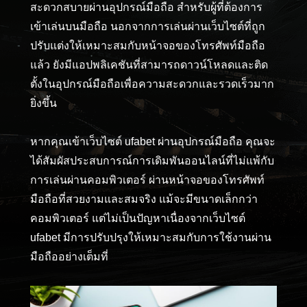
สะดวกสบายผ่านอุปกรณ์มือถือ สำหรับผู้ที่ต้องการ
เข้าเล่นบนมือถือ นอกจากการเล่นผ่านเว็บไซต์ที่ถูก
ปรับแต่งให้เหมาะสมกับหน้าจอของโทรศัพท์มือถือ
แล้ว ยังมีแอปพลิเคชันที่สามารถดาวน์โหลดและติด
ตั้งในอุปกรณ์มือถือเพื่อความสะดวกและรวดเร็วมาก
ยิ่งขึ้น
หากคุณเข้าเว็บไซต์ ufabet ผ่านอุปกรณ์มือถือ คุณจะ
ได้สัมผัสประสบการณ์การเดิมพันออนไลน์ที่ไม่แพ้กับ
การเล่นผ่านคอมพิวเตอร์ ผ่านหน้าจอของโทรศัพท์
มือถือที่สวยงามและสมจริง แม้จะมีขนาดเล็กกว่า
คอมพิวเตอร์ แต่ไม่เป็นปัญหาเนื่องจากเว็บไซต์
ufabet มีการปรับปรุงให้เหมาะสมกับการใช้งานผ่าน
มือถืออย่างเต็มที่