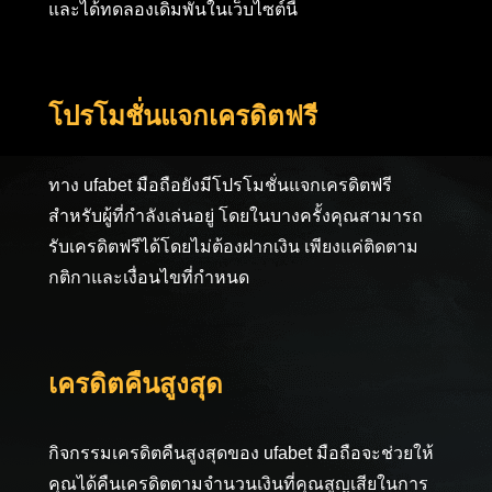
และได้ทดลองเดิมพันในเว็บไซต์นี้
โปรโมชั่นแจกเครดิตฟรี
ทาง ufabet มือถือยังมีโปรโมชั่นแจกเครดิตฟรี
สำหรับผู้ที่กำลังเล่นอยู่ โดยในบางครั้งคุณสามารถ
รับเครดิตฟรีได้โดยไม่ต้องฝากเงิน เพียงแค่ติดตาม
กติกาและเงื่อนไขที่กำหนด
เครดิตคืนสูงสุด
กิจกรรมเครดิตคืนสูงสุดของ ufabet มือถือจะช่วยให้
คุณได้คืนเครดิตตามจำนวนเงินที่คุณสูญเสียในการ