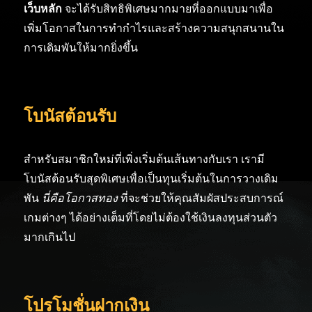
เว็บหลัก
จะได้รับสิทธิพิเศษมากมายที่ออกแบบมาเพื่อ
เพิ่มโอกาสในการทำกำไรและสร้างความสนุกสนานใน
การเดิมพันให้มากยิ่งขึ้น
โบนัสต้อนรับ
สำหรับสมาชิกใหม่ที่เพิ่งเริ่มต้นเส้นทางกับเรา เรามี
โบนัสต้อนรับสุดพิเศษเพื่อเป็นทุนเริ่มต้นในการวางเดิม
พัน
นี่คือโอกาสทอง
ที่จะช่วยให้คุณสัมผัสประสบการณ์
เกมต่างๆ ได้อย่างเต็มที่โดยไม่ต้องใช้เงินลงทุนส่วนตัว
มากเกินไป
โปรโมชั่นฝากเงิน