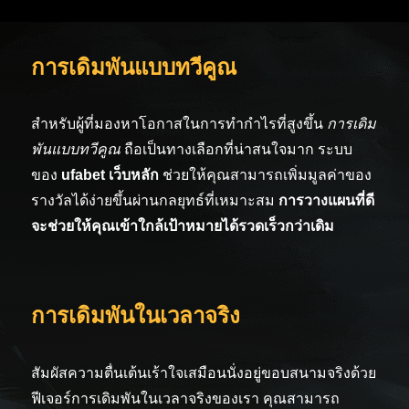
การเดิมพันแบบทวีคูณ
สำหรับผู้ที่มองหาโอกาสในการทำกำไรที่สูงขึ้น
การเดิม
พันแบบทวีคูณ
ถือเป็นทางเลือกที่น่าสนใจมาก ระบบ
ของ
ufabet เว็บหลัก
ช่วยให้คุณสามารถเพิ่มมูลค่าของ
รางวัลได้ง่ายขึ้นผ่านกลยุทธ์ที่เหมาะสม
การวางแผนที่ดี
จะช่วยให้คุณเข้าใกล้เป้าหมายได้รวดเร็วกว่าเดิม
การเดิมพันในเวลาจริง
สัมผัสความตื่นเต้นเร้าใจเสมือนนั่งอยู่ขอบสนามจริงด้วย
ฟีเจอร์การเดิมพันในเวลาจริงของเรา คุณสามารถ