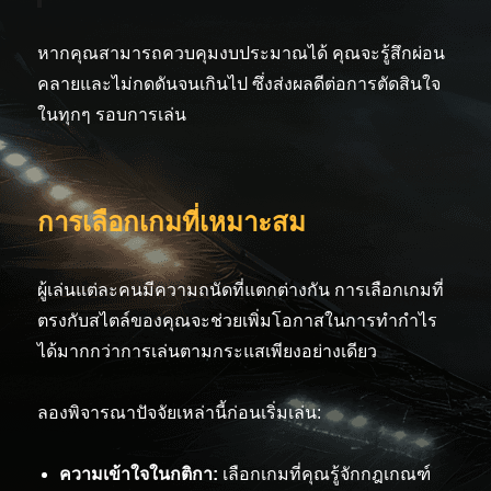
หากคุณสามารถควบคุมงบประมาณได้ คุณจะรู้สึกผ่อน
คลายและไม่กดดันจนเกินไป ซึ่งส่งผลดีต่อการตัดสินใจ
ในทุกๆ รอบการเล่น
การเลือกเกมที่เหมาะสม
ผู้เล่นแต่ละคนมีความถนัดที่แตกต่างกัน การเลือกเกมที่
ตรงกับสไตล์ของคุณจะช่วยเพิ่มโอกาสในการทำกำไร
ได้มากกว่าการเล่นตามกระแสเพียงอย่างเดียว
ลองพิจารณาปัจจัยเหล่านี้ก่อนเริ่มเล่น:
ความเข้าใจในกติกา:
เลือกเกมที่คุณรู้จักกฎเกณฑ์