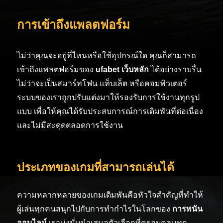
การเข้าถึงแพลตฟอร์ม
ไม่ว่าคุณจะอยู่ที่ไหนหรือใช้อุปกรณ์ใด คุณก็สามารถ
เข้าถึงแพลตฟอร์มของ
ufabet เว็บหลัก
ได้อย่างราบรื่น
ไม่ว่าจะเป็นสมาร์ทโฟน แท็บเล็ต หรือคอมพิวเตอร์
ระบบของเราถูกปรับแต่งมาให้รองรับการใช้งานทุกรูป
แบบ เพื่อให้คุณได้รับประสบการณ์การเดิมพันที่ต่อเนื่อง
และไม่มีสะดุดตลอดการใช้งาน
ประเภทของเกมที่สามารถเล่นได้
ความหลากหลายของเกมเดิมพันคือหัวใจสำคัญที่ทำให้
ผู้เล่นทุกคนสนุกไปกับการทำกำไรในโลกของ
การพนัน
ออนไลน์
เรามุ่งมั่นนำเสนอตัวเลือกที่ครอบคลุมทุก