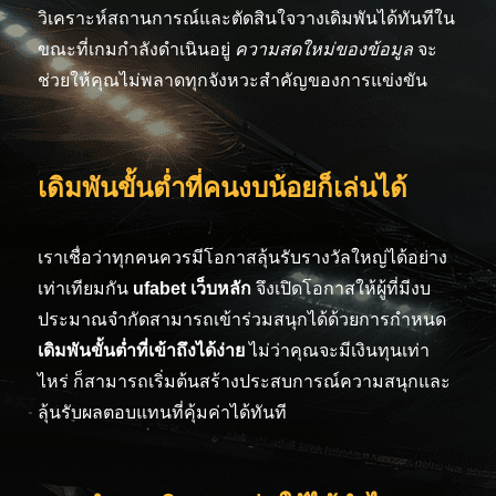
วิเคราะห์สถานการณ์และตัดสินใจวางเดิมพันได้ทันทีใน
ขณะที่เกมกำลังดำเนินอยู่
ความสดใหม่ของข้อมูล
จะ
ช่วยให้คุณไม่พลาดทุกจังหวะสำคัญของการแข่งขัน
เดิมพันขั้นต่ำที่คนงบน้อยก็เล่นได้
เราเชื่อว่าทุกคนควรมีโอกาสลุ้นรับรางวัลใหญ่ได้อย่าง
เท่าเทียมกัน
ufabet เว็บหลัก
จึงเปิดโอกาสให้ผู้ที่มีงบ
ประมาณจำกัดสามารถเข้าร่วมสนุกได้ด้วยการกำหนด
เดิมพันขั้นต่ำที่เข้าถึงได้ง่าย
ไม่ว่าคุณจะมีเงินทุนเท่า
ไหร่ ก็สามารถเริ่มต้นสร้างประสบการณ์ความสนุกและ
ลุ้นรับผลตอบแทนที่คุ้มค่าได้ทันที