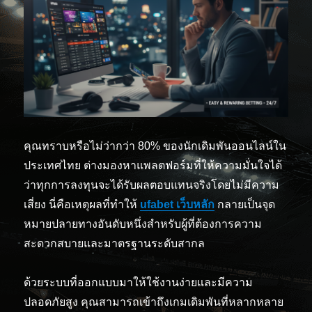
คุณทราบหรือไม่ว่ากว่า 80% ของนักเดิมพันออนไลน์ใน
ประเทศไทย ต่างมองหาแพลตฟอร์มที่ให้ความมั่นใจได้
ว่าทุกการลงทุนจะได้รับผลตอบแทนจริงโดยไม่มีความ
เสี่ยง นี่คือเหตุผลที่ทำให้
ufabet เว็บหลัก
กลายเป็นจุด
หมายปลายทางอันดับหนึ่งสำหรับผู้ที่ต้องการความ
สะดวกสบายและมาตรฐานระดับสากล
ด้วยระบบที่ออกแบบมาให้ใช้งานง่ายและมีความ
ปลอดภัยสูง คุณสามารถเข้าถึงเกมเดิมพันที่หลากหลาย