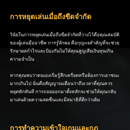
การหยุดเล่นเมื่อถึงขีดจำกัด
วินัยในการหยุดเล่นเมื่อถึงขีดจำกัดที่วางไว้คือคุณสมบัติ
ของผู้เล่นมืออาชีพ
การรู้จักพอ
คือกุญแจสำคัญที่จะช่วย
รักษาผลกำไรและป้องกันไม่ให้คุณสูญเสียเงินทุนเกิน
ความจำเป็น
หากคุณพบว่าตนเองเริ่มรู้สึกเครียดหรือต้องการเอาชนะ
มากเกินไป นั่นคือสัญญาณเตือนว่าถึงเวลาที่คุณควร
หยุดพักทันที การถอยออกมาตั้งหลักจะช่วยให้คุณกลับ
มาเล่นด้วยความสดชื่นและมีสมาธิที่ดีกว่าเดิม
การทำความเข้าใจเกมและกฎ