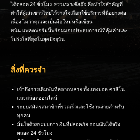
ได้ตลอด 24 ชั่วโมง
ความน่าเชื่อถือ
คือหัวใจสำคัญที่
ทำให้ผู้เล่นชาวไทยไว้วางใจเลือกใช้บริการที่นี่อย่างต่อ
เนื่อง ไม่ว่าคุณจะเป็นมือใหม่หรือเซียน
พนัน แพลตฟอร์มนี้พร้อมมอบประสบการณ์ที่คุ้มค่าและ
โปร่งใสที่สุดในยุคปัจจุบัน
สิ่งที่ควรจำ
เข้าถึงการเดิมพันที่หลากหลาย ทั้งแทงบอล คาสิโน
และสล็อตออนไลน์
ระบบสมัครสมาชิกที่รวดเร็วและใช้งานง่ายสำหรับ
ทุกคน
มั่นใจด้วยระบบการเงินที่ปลอดภัย ถอนเงินได้จริง
ตลอด 24 ชั่วโมง