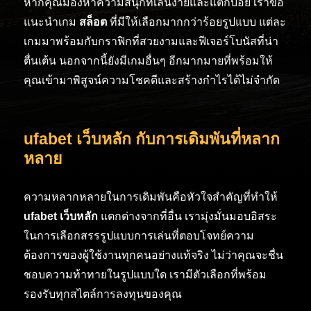
หากคุณมองหาความสนุกที่เล่นง่ายและแตกบ่อย เราขอ
แนะนำเกม
สล็อต
ที่มีให้เลือกมากกว่าร้อยรูปแบบ แต่ละ
เกมมาพร้อมกับกราฟิกที่สวยงามและฟีเจอร์โบนัสที่น่า
ตื่นเต้น นอกจากนี้ยังมีเกมอื่นๆ อีกมากมายที่พร้อมให้
คุณเข้ามาพิสูจน์ความโชคดีและสร้างกำไรได้ไม่จำกัด
ufabet เว็บหลัก กับการเดิมพันที่หลาก
หลาย
ความหลากหลายในการเดิมพันคือหัวใจสำคัญที่ทำให้
ufabet เว็บหลัก
แตกต่างจากที่อื่น เรามุ่งมั่นมอบอิสระ
ในการเลือกสรรรูปแบบการเล่นที่ตอบโจทย์ความ
ต้องการของผู้ใช้งานทุกคนอย่างแท้จริง ไม่ว่าคุณจะชื่น
ชอบความท้าทายในรูปแบบใด เรามีตัวเลือกที่พร้อม
รองรับทุกสไตล์การลงทุนของคุณ