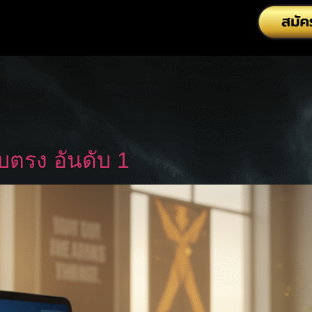
บตรง อันดับ 1