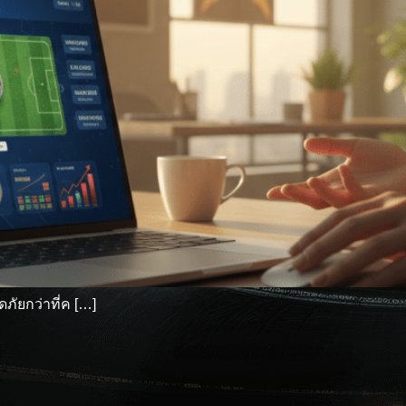
ัยกว่าที่ค […]