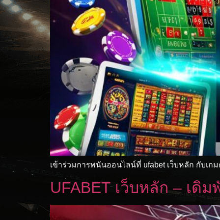
เข้าร่วมการพนันออนไลน์ที่ ufabet เว็บหลัก กับเกม
UFABET เว็บหลัก – เดิมพั