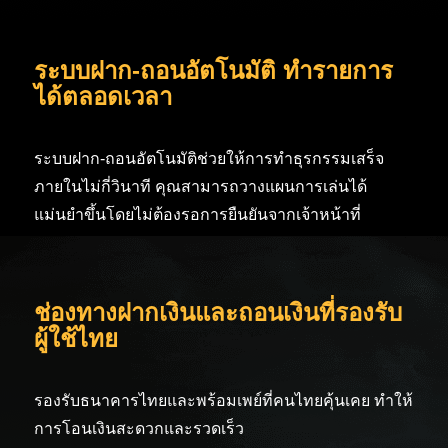
ระบบฝาก-ถอนอัตโนมัติ ทำรายการ
ได้ตลอดเวลา
ระบบฝาก-ถอนอัตโนมัติช่วยให้การทำธุรกรรมเสร็จ
ภายในไม่กี่วินาที คุณสามารถวางแผนการเล่นได้
แม่นยำขึ้นโดยไม่ต้องรอการยืนยันจากเจ้าหน้าที่
ช่องทางฝากเงินและถอนเงินที่รองรับ
ผู้ใช้ไทย
รองรับธนาคารไทยและพร้อมเพย์ที่คนไทยคุ้นเคย ทำให้
การโอนเงินสะดวกและรวดเร็ว