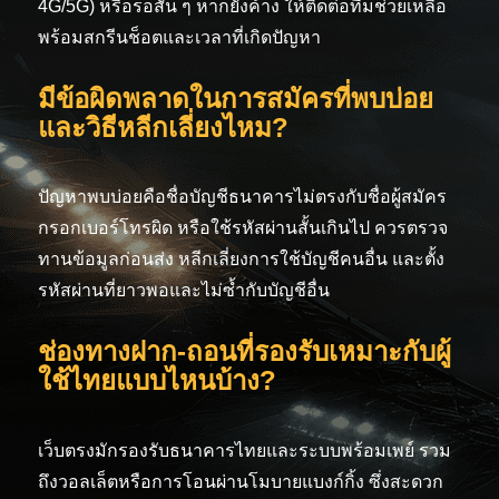
4G/5G) หรือรอสั้น ๆ หากยังค้าง ให้ติดต่อทีมช่วยเหลือ
พร้อมสกรีนช็อตและเวลาที่เกิดปัญหา
มีข้อผิดพลาดในการสมัครที่พบบ่อย
และวิธีหลีกเลี่ยงไหม?
ปัญหาพบบ่อยคือชื่อบัญชีธนาคารไม่ตรงกับชื่อผู้สมัคร
กรอกเบอร์โทรผิด หรือใช้รหัสผ่านสั้นเกินไป ควรตรวจ
ทานข้อมูลก่อนส่ง หลีกเลี่ยงการใช้บัญชีคนอื่น และตั้ง
รหัสผ่านที่ยาวพอและไม่ซ้ำกับบัญชีอื่น
ช่องทางฝาก-ถอนที่รองรับเหมาะกับผู้
ใช้ไทยแบบไหนบ้าง?
เว็บตรงมักรองรับธนาคารไทยและระบบพร้อมเพย์ รวม
ถึงวอลเล็ตหรือการโอนผ่านโมบายแบงก์กิ้ง ซึ่งสะดวก