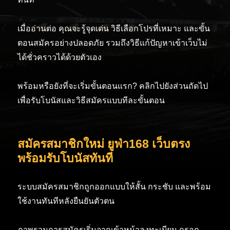
เมื่ออ่านต่อ คุณจะรู้จุดเด่น วิธีเลือกโปรที่เหมาะ และขั้น
ตอนสมัครอย่างปลอดภัย รวมถึงวิธีแก้ปัญหาเข้าเว็บไม่
ได้ชั่วคราวได้ด้วยตัวเอง
พร้อมหรือยังที่จะเริ่มขั้นตอนแรก? คลิกไปยังส่วนถัดไป
เพื่อรับโบนัสและวิธีสมัครแบบทีละขั้นตอน
สมัครสมาชิกใหม่ ยูฟ่า168 เว็บตรง
พร้อมรับโบนัสทันที
ระบบสมัครสมาชิกถูกออกแบบให้สั้น กระชับ และพร้อม
ใช้งานทันทีหลังยืนยันตัวตน
ภาพรวมการสมัครเริ่มจากเข้าหน้าลงทะเบียน กรอก