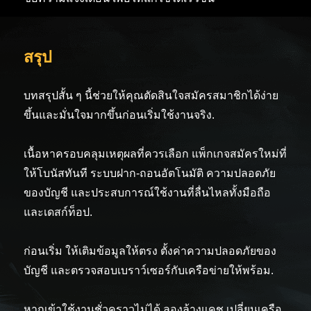
สรุป
บทสรุปสั้น ๆ นี้ช่วยให้คุณตัดสินใจสมัครสมาชิกได้ง่าย
ขึ้นและมั่นใจมากขึ้นก่อนเริ่มใช้งานจริง.
เนื้อหาครอบคลุมเหตุผลที่ควรเลือก แพ็กเกจสมัครใหม่ที่
ให้โบนัสทันที ระบบฝาก-ถอนอัตโนมัติ ความปลอดภัย
ของบัญชี และประสบการณ์ใช้งานที่ลื่นไหลทั้งมือถือ
และเดสก์ท็อป.
ก่อนเริ่ม ให้เติมข้อมูลให้ตรง ตั้งค่าความปลอดภัยของ
บัญชี และตรวจสอบเบราว์เซอร์กับเครือข่ายให้พร้อม.
หากเข้าใช้งานชั่วคราวไม่ได้ ลองล้างแคช เปลี่ยนเครือ