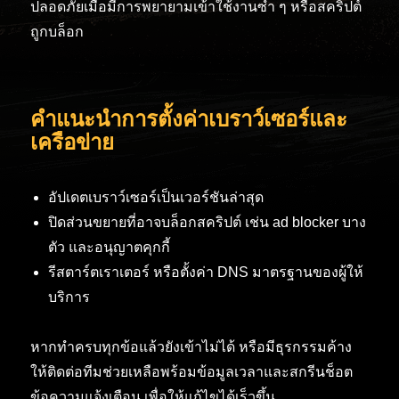
ปลอดภัยเมื่อมีการพยายามเข้าใช้งานซ้ำ ๆ หรือสคริปต์
ถูกบล็อก
คำแนะนำการตั้งค่าเบราว์เซอร์และ
เครือข่าย
อัปเดตเบราว์เซอร์เป็นเวอร์ชันล่าสุด
ปิดส่วนขยายที่อาจบล็อกสคริปต์ เช่น ad blocker บาง
ตัว และอนุญาตคุกกี้
รีสตาร์ตเราเตอร์ หรือตั้งค่า DNS มาตรฐานของผู้ให้
บริการ
หากทำครบทุกข้อแล้วยังเข้าไม่ได้ หรือมีธุรกรรมค้าง
ให้ติดต่อทีมช่วยเหลือพร้อมข้อมูลเวลาและสกรีนช็อต
ข้อความแจ้งเตือน เพื่อให้แก้ไขได้เร็วขึ้น