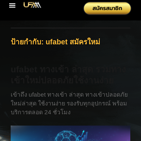
ป้ายกำกับ:
ufabet สมัครใหม่
ufabet ทางเข้า ล่าสุด รวมทาง
เข้าใหม่ปลอดภัยใช้งานง่าย
เข้าถึง ufabet ทางเข้า ล่าสุด ทางเข้าปลอดภัย
ใหม่ล่าสุด ใช้งานง่าย รองรับทุกอุปกรณ์ พร้อม
บริการตลอด 24 ชั่วโมง