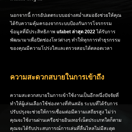
นอกจากนี้ การอัปเดตระบบอย่างสม่ำเสมอยังช่วยให้คุณ
ได้รับความคุ้มครองจากระบบป้องกันการโจรกรรม
ข้อมูลที่มีประสิทธิภาพ
ufabet ล่าสุด 2022
ได้รับการ
พัฒนามาเพื่อปิดช่องโหว่ต่างๆ ทำให้ทุกการทำธุรกรรม
ของคุณมีความโปร่งใสและตรวจสอบได้ตลอดเวลา
ความสะดวกสบายในการเข้าถึง
ความสะดวกสบายในการเข้าใช้งานเป็นอีกหนึ่งปัจจัยที่
ทำให้ผู้เล่นเลือกใช้ช่องทางที่ทันสมัย ระบบที่ได้รับการ
ปรับปรุงจะช่วยให้การเชื่อมต่อมีความเสถียรสูง ไม่ว่า
คุณจะใช้งานผ่านเครือข่ายอินเทอร์เน็ตประเภทใดก็ตาม
คุณจะได้รับประสบการณ์การเล่นที่ลื่นไหลไม่มีสะดุด