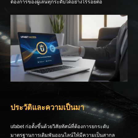
ต้องการของผู้เล่นทุกระดับได้อย่างไร้รอยต่อ
ประวัติและความเป็นมา
ufabet ก่อตั้งขึ้นด้วยวิสัยทัศน์ที่ต้องการยกระดับ
มาตรฐานการเดิมพันออนไลน์ให้มีความเป็นสากล