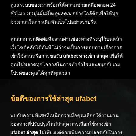
ดูแลระบบของเราพร้อมให้ความช่วยเหลือตลอด 24
ชั่วโมง
เรามุ่งมั่นที่จะดูแลคุณ
อย่างใกล้ชิดเพื่อให้ทุก
ช่วงเวลาในการเดิมพันเป็นไปอย่างราบรื่น
คุณสามารถติดต่อทีมงานผ่านช่องทางที่ระบุไว้บนหน้า
เว็บไซต์หลักได้ทันที ไม่ว่าจะเป็นการสอบถามเรื่องการ
เข้าใช้งานหรือการขอรับ
ufabet ทางเข้า ล่าสุด
เพื่อให้
คุณไม่พลาดทุกโอกาสในการทำกำไรและสนุกกับเกม
โปรดของคุณได้ทุกที่ทุกเวลา
ข้อดีของการใช้ล่าสุด ufabet
พบกับความพิเศษที่เหนือกว่าเมื่อคุณเลือกใช้งานผ่าน
ช่องทางที่ปรับปรุงใหม่ล่าสุด การเลือกใช้ทางเข้า
ufabet ล่าสุด
ไม่เพียงแต่ช่วยเพิ่มความปลอดภัยในการ