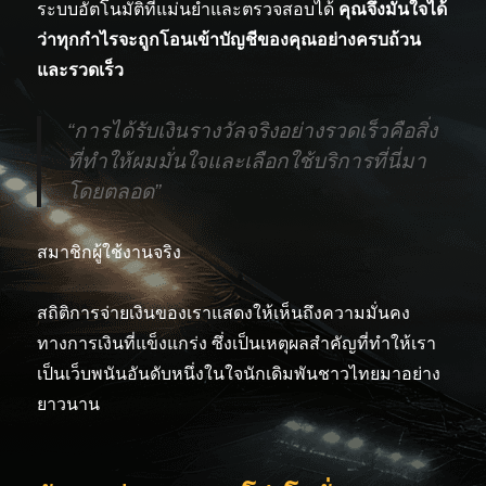
ระบบอัตโนมัติที่แม่นยำและตรวจสอบได้
คุณจึงมั่นใจได้
ว่าทุกกำไรจะถูกโอนเข้าบัญชีของคุณอย่างครบถ้วน
และรวดเร็ว
“การได้รับเงินรางวัลจริงอย่างรวดเร็วคือสิ่ง
ที่ทำให้ผมมั่นใจและเลือกใช้บริการที่นี่มา
โดยตลอด”
สมาชิกผู้ใช้งานจริง
สถิติการจ่ายเงินของเราแสดงให้เห็นถึงความมั่นคง
ทางการเงินที่แข็งแกร่ง ซึ่งเป็นเหตุผลสำคัญที่ทำให้เรา
เป็นเว็บพนันอันดับหนึ่งในใจนักเดิมพันชาวไทยมาอย่าง
ยาวนาน