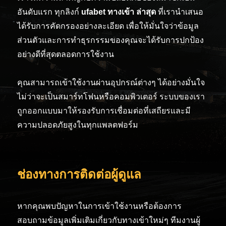
อันดับแรก ทุกลิงก์
ufabet ทางเข้า ล่าสุด
ที่เรานำเสนอ
ได้รับการคัดกรองอย่างละเอียด เพื่อให้มั่นใจว่าข้อมูล
ส่วนตัวและการทำธุรกรรมของคุณจะได้รับการปกป้อง
อย่างดีที่สุดตลอดการใช้งาน
คุณสามารถเข้าใช้งานผ่านอุปกรณ์ต่างๆ ได้อย่างมั่นใจ
ไม่ว่าจะเป็นสมาร์ทโฟนหรือคอมพิวเตอร์ ระบบของเรา
ถูกออกแบบมาให้รองรับการเชื่อมต่อที่เสถียรและมี
ความปลอดภัยสูงในทุกแพลตฟอร์ม
ช่องทางการติดต่อผู้ดูแล
หากคุณพบปัญหาในการเข้าใช้งานหรือต้องการ
สอบถามข้อมูลเพิ่มเติมเกี่ยวกับทางเข้าใหม่ๆ ทีมงานผู้