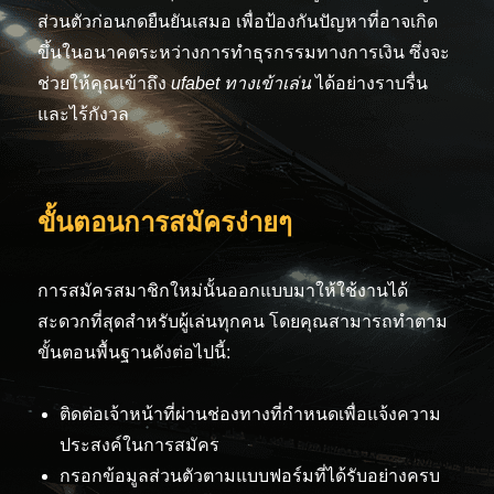
ส่วนตัวก่อนกดยืนยันเสมอ เพื่อป้องกันปัญหาที่อาจเกิด
ขึ้นในอนาคตระหว่างการทำธุรกรรมทางการเงิน ซึ่งจะ
ช่วยให้คุณเข้าถึง
ufabet ทางเข้าเล่น
ได้อย่างราบรื่น
และไร้กังวล
ขั้นตอนการสมัครง่ายๆ
การสมัครสมาชิกใหม่นั้นออกแบบมาให้ใช้งานได้
สะดวกที่สุดสำหรับผู้เล่นทุกคน โดยคุณสามารถทำตาม
ขั้นตอนพื้นฐานดังต่อไปนี้:
ติดต่อเจ้าหน้าที่ผ่านช่องทางที่กำหนดเพื่อแจ้งความ
ประสงค์ในการสมัคร
กรอกข้อมูลส่วนตัวตามแบบฟอร์มที่ได้รับอย่างครบ