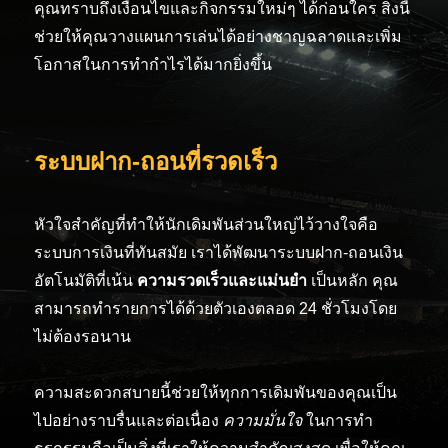
คุณทราบถึงเงื่อนไขและกิจกรรมใหม่ๆ ได้ก่อนใคร สิ่งนี้
ช่วยให้คุณวางแผนการเล่นได้อย่างชาญฉลาดและเพิ่ม
โอกาสในการทำกำไรได้มากยิ่งขึ้น
ระบบฝาก-ถอนที่รวดเร็ว
หัวใจสำคัญที่ทำให้นักเดิมพันส่วนใหญ่ไว้วางใจคือ
ระบบการเงินที่ทันสมัย เราได้พัฒนาระบบฝาก-ถอนเงิน
อัตโนมัติที่เน้น
ความรวดเร็วและแม่นยำ
เป็นหลัก คุณ
สามารถทำรายการได้ด้วยตัวเองตลอด 24 ชั่วโมงโดย
ไม่ต้องรอนาน
ความสะดวกสบายนี้ช่วยให้ทุกการเดิมพันของคุณเป็น
ไปอย่างราบรื่นและต่อเนื่อง
ความมั่นใจ
ในการทำ