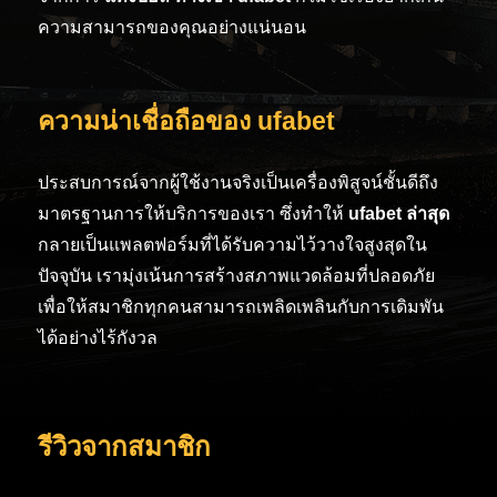
ความสามารถของคุณอย่างแน่นอน
ความน่าเชื่อถือของ ufabet
ประสบการณ์จากผู้ใช้งานจริงเป็นเครื่องพิสูจน์ชั้นดีถึง
มาตรฐานการให้บริการของเรา ซึ่งทำให้
ufabet ล่าสุด
กลายเป็นแพลตฟอร์มที่ได้รับความไว้วางใจสูงสุดใน
ปัจจุบัน เรามุ่งเน้นการสร้างสภาพแวดล้อมที่ปลอดภัย
เพื่อให้สมาชิกทุกคนสามารถเพลิดเพลินกับการเดิมพัน
ได้อย่างไร้กังวล
รีวิวจากสมาชิก