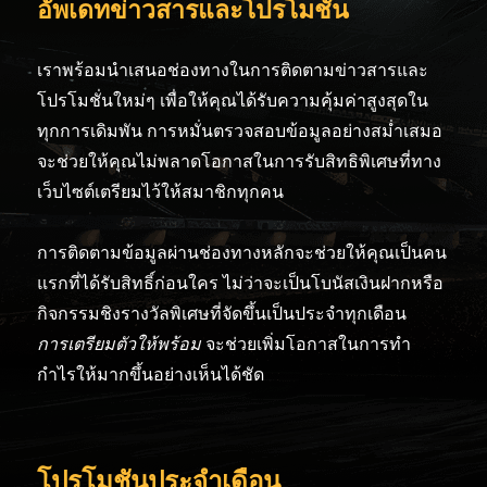
อัพเดทข่าวสารและโปรโมชั่น
เราพร้อมนำเสนอช่องทางในการติดตามข่าวสารและ
โปรโมชั่นใหม่ๆ เพื่อให้คุณได้รับความคุ้มค่าสูงสุดใน
ทุกการเดิมพัน การหมั่นตรวจสอบข้อมูลอย่างสม่ำเสมอ
จะช่วยให้คุณไม่พลาดโอกาสในการรับสิทธิพิเศษที่ทาง
เว็บไซต์เตรียมไว้ให้สมาชิกทุกคน
การติดตามข้อมูลผ่านช่องทางหลักจะช่วยให้คุณเป็นคน
แรกที่ได้รับสิทธิ์ก่อนใคร ไม่ว่าจะเป็นโบนัสเงินฝากหรือ
กิจกรรมชิงรางวัลพิเศษที่จัดขึ้นเป็นประจำทุกเดือน
การเตรียมตัวให้พร้อม
จะช่วยเพิ่มโอกาสในการทำ
กำไรให้มากขึ้นอย่างเห็นได้ชัด
โปรโมชันประจำเดือน