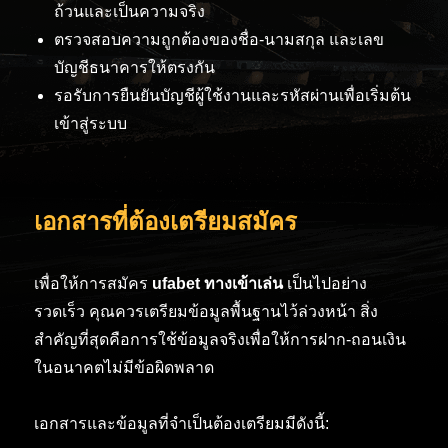
ถ้วนและเป็นความจริง
ตรวจสอบความถูกต้องของชื่อ-นามสกุล และเลข
บัญชีธนาคารให้ตรงกัน
รอรับการยืนยันบัญชีผู้ใช้งานและรหัสผ่านเพื่อเริ่มต้น
เข้าสู่ระบบ
เอกสารที่ต้องเตรียมสมัคร
เพื่อให้การสมัคร
ufabet ทางเข้าเล่น
เป็นไปอย่าง
รวดเร็ว คุณควรเตรียมข้อมูลพื้นฐานไว้ล่วงหน้า สิ่ง
สำคัญที่สุดคือการใช้ข้อมูลจริงเพื่อให้การฝาก-ถอนเงิน
ในอนาคตไม่มีข้อผิดพลาด
เอกสารและข้อมูลที่จำเป็นต้องเตรียมมีดังนี้: