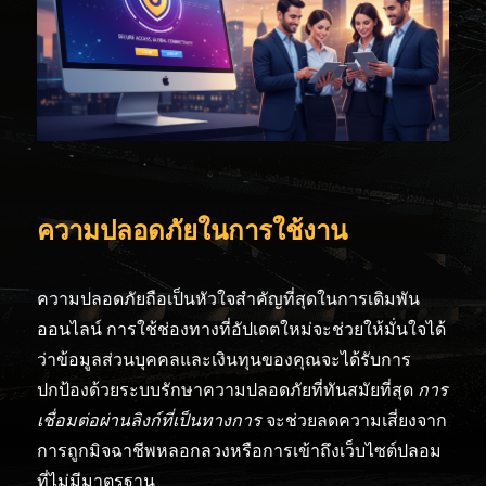
ความปลอดภัยในการใช้งาน
ความปลอดภัยถือเป็นหัวใจสำคัญที่สุดในการเดิมพัน
ออนไลน์ การใช้ช่องทางที่อัปเดตใหม่จะช่วยให้มั่นใจได้
ว่าข้อมูลส่วนบุคคลและเงินทุนของคุณจะได้รับการ
ปกป้องด้วยระบบรักษาความปลอดภัยที่ทันสมัยที่สุด
การ
เชื่อมต่อผ่านลิงก์ที่เป็นทางการ
จะช่วยลดความเสี่ยงจาก
การถูกมิจฉาชีพหลอกลวงหรือการเข้าถึงเว็บไซต์ปลอม
ที่ไม่มีมาตรฐาน