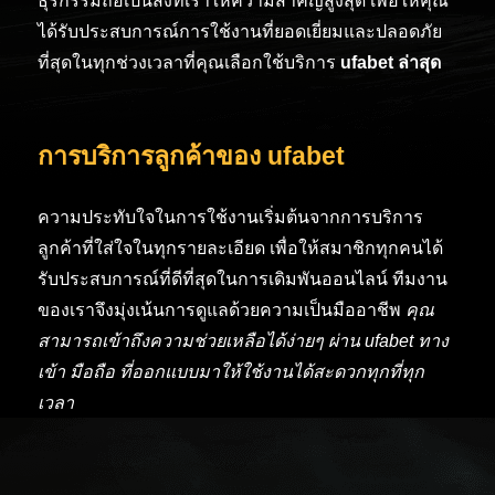
ธุรกรรมถือเป็นสิ่งที่เราให้ความสำคัญสูงสุด เพื่อให้คุณ
ได้รับประสบการณ์การใช้งานที่ยอดเยี่ยมและปลอดภัย
ที่สุดในทุกช่วงเวลาที่คุณเลือกใช้บริการ
ufabet ล่าสุด
การบริการลูกค้าของ ufabet
ความประทับใจในการใช้งานเริ่มต้นจากการบริการ
ลูกค้าที่ใส่ใจในทุกรายละเอียด เพื่อให้สมาชิกทุกคนได้
รับประสบการณ์ที่ดีที่สุดในการเดิมพันออนไลน์ ทีมงาน
ของเราจึงมุ่งเน้นการดูแลด้วยความเป็นมืออาชีพ
คุณ
สามารถเข้าถึงความช่วยเหลือได้ง่ายๆ ผ่าน ufabet ทาง
เข้า มือถือ ที่ออกแบบมาให้ใช้งานได้สะดวกทุกที่ทุก
เวลา