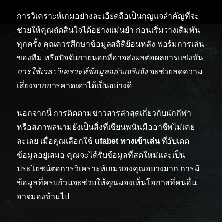
การวิเคราะห์เกมอย่างละเอียดถือเป็นกุญแจสำคัญที่จะ
ช่วยให้คุณตัดสินใจได้อย่างแม่นยำ ก่อนเริ่มวางเดิมพัน
ทุกครั้ง คุณควรศึกษาข้อมูลสถิติย้อนหลัง ฟอร์มการเล่น
ของทีม หรือปัจจัยภายนอกที่อาจส่งผลต่อผลการแข่งขัน
การใช้เวลาวิเคราะห์ข้อมูลอย่างจริงจัง
จะช่วยลดความ
เสี่ยงจากการคาดเดาได้เป็นอย่างดี
นอกจากนี้ การติดตามข่าวสารล่าสุดเกี่ยวกับนักกีฬา
หรือสภาพสนามยังเป็นสิ่งที่เซียนพนันมืออาชีพไม่เคย
ละเลย เมื่อคุณเลือกใช้
ufabet ทางเข้าเล่น
ที่อัปเดต
ข้อมูลอยู่เสมอ คุณจะได้รับข้อมูลที่สดใหม่และเป็น
ประโยชน์ต่อการวิเคราะห์เกมของคุณอย่างมาก การมี
ข้อมูลที่ครบถ้วนจะช่วยให้คุณมองเห็นโอกาสที่คนอื่น
อาจมองข้ามไป