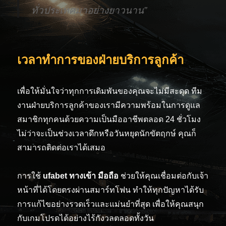
ทั่วประเทศมาอย่างยาวนาน”
เวลาทำการของฝ่ายบริการลูกค้า
เพื่อให้มั่นใจว่าทุกการเดิมพันของคุณจะไม่มีสะดุด ทีม
งานฝ่ายบริการลูกค้าของเรามีความพร้อมในการดูแล
สมาชิกทุกคนด้วยความเป็นมืออาชีพตลอด 24 ชั่วโมง
ไม่ว่าจะเป็นช่วงเวลาดึกหรือวันหยุดนักขัตฤกษ์ คุณก็
สามารถติดต่อเราได้เสมอ
การใช้
ufabet ทางเข้า มือถือ
ช่วยให้คุณเชื่อมต่อกับเจ้า
หน้าที่ได้โดยตรงผ่านสมาร์ทโฟน ทำให้ทุกปัญหาได้รับ
การแก้ไขอย่างรวดเร็วและแม่นยำที่สุด เพื่อให้คุณสนุก
กับเกมโปรดได้อย่างไร้กังวลตลอดทั้งวัน