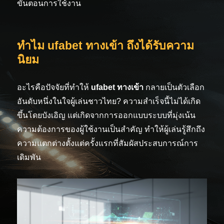
ขั้นตอนการใช้งาน
ทำไม ufabet ทางเข้า ถึงได้รับความ
นิยม
อะไรคือปัจจัยที่ทำให้
ufabet ทางเข้า
กลายเป็นตัวเลือก
อันดับหนึ่งในใจผู้เล่นชาวไทย? ความสำเร็จนี้ไม่ได้เกิด
ขึ้นโดยบังเอิญ แต่เกิดจากการออกแบบระบบที่มุ่งเน้น
ความต้องการของผู้ใช้งานเป็นสำคัญ ทำให้ผู้เล่นรู้สึกถึง
ความแตกต่างตั้งแต่ครั้งแรกที่สัมผัสประสบการณ์การ
เดิมพัน