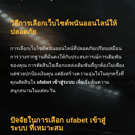
วิธีการเลือกเว็บไซต์พนันออนไลน์ให้
ปลอดภัย
การเลือกเว็บไซต์พนันออนไลน์ที่ปลอดภัยเปรียบเสมือน
การวางรากฐานที่มั่นคงให้กับประสบการณ์การเดิมพัน
ของคุณ การตัดสินใจเลือกแหล่งเดิมพันที่ถูกต้องไม่เพียง
แต่ช่วยปกป้องเงินทุน แต่ยังสร้างความอุ่นใจในทุกครั้งที่
คุณตัดสินใจ
ufabet เข้าสู่ระบบ
เพื่อเริ่มต้นความ
สนุกสนานในแต่ละวัน
ปัจจัยในการเลือก ufabet เข้าสู่
ระบบ ที่เหมาะสม