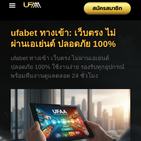
ufabet ทางเข้า: เว็บตรง ไม่
ผ่านเอเย่นต์ ปลอดภัย 100%
ufabet ทางเข้า เว็บตรง ไม่ผ่านเอเย่นต์
ปลอดภัย 100% ใช้งานง่าย รองรับทุกอุปกรณ์
พร้อมทีมงานดูแลตลอด 24 ชั่วโมง