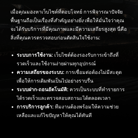
เมื่อคุณมองหาเว็บไซต์ที่ตอบโจทย์ การพิจารณาปัจจัย
พื้นฐานถือเป็นเรื่องที่
สำคัญอย่างยิ่ง
เพื่อให้มั่นใจว่าคุณ
จะได้รับบริการที่มีคุณภาพและมีความเสถียรสูงสุด นี่คือ
สิ่งที่คุณควรตรวจสอบก่อนตัดสินใจใช้งาน:
ระบบการใช้งาน:
เว็บไซต์ต้องรองรับการเข้าถึงที่
รวดเร็วและใช้งานง่ายผ่านทุกอุปกรณ์
ความเสถียรของระบบ:
การเชื่อมต่อต้องไม่มีสะดุด
เพื่อให้การเดิมพันเป็นไปอย่างราบรื่น
ระบบฝาก-ถอนอัตโนมัติ:
ควรเป็นระบบที่ทำรายการ
ได้รวดเร็วและตรวจสอบสถานะได้ตลอดเวลา
การบริการลูกค้า:
ทีมงานต้องพร้อมให้ความช่วย
เหลือและแก้ไขปัญหาให้คุณได้ทันที