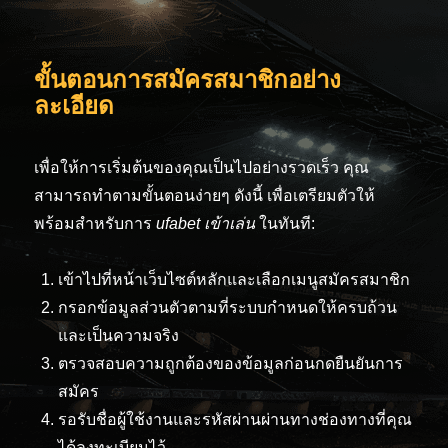
ขั้นตอนการสมัครสมาชิกอย่าง
ละเอียด
เพื่อให้การเริ่มต้นของคุณเป็นไปอย่างรวดเร็ว คุณ
สามารถทำตามขั้นตอนง่ายๆ ดังนี้ เพื่อเตรียมตัวให้
พร้อมสำหรับการ
ufabet เข้าเล่น
ในทันที:
เข้าไปที่หน้าเว็บไซต์หลักและเลือกเมนูสมัครสมาชิก
กรอกข้อมูลส่วนตัวตามที่ระบบกำหนดให้ครบถ้วน
และเป็นความจริง
ตรวจสอบความถูกต้องของข้อมูลก่อนกดยืนยันการ
สมัคร
รอรับชื่อผู้ใช้งานและรหัสผ่านผ่านทางช่องทางที่คุณ
ได้ลงทะเบียนไว้