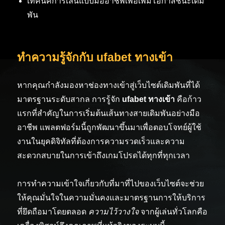
เทคนิคการเล่นแบบมืออาชีพเพื่อเพิ่มโอกาสชนะเดิม
พัน
ทำความรู้จักกับ ufabet ทางเข้า
หากคุณกำลังมองหาช่องทางเข้าสู่เว็บไซต์เดิมพันที่ได้
มาตรฐานระดับสากล การรู้จัก
ufabet ทางเข้า
คือก้าว
แรกที่สำคัญในการเริ่มต้นเส้นทางสายเดิมพันอย่างมือ
อาชีพ แพลตฟอร์มนี้ถูกพัฒนาขึ้นมาเพื่อตอบโจทย์ผู้ใช้
งานในยุคดิจิทัลที่ต้องการความรวดเร็วและความ
สะดวกสบายในการเข้าถึงเกมโปรดได้ทุกที่ทุกเวลา
การทำความเข้าใจเกี่ยวกับที่มาที่ไปของเว็บไซต์จะช่วย
ให้คุณมั่นใจในความมั่นคงและมาตรฐานการให้บริการ
ที่ยึดถือมาโดยตลอด
ความไว้วางใจ
จากผู้เล่นทั่วโลกคือ