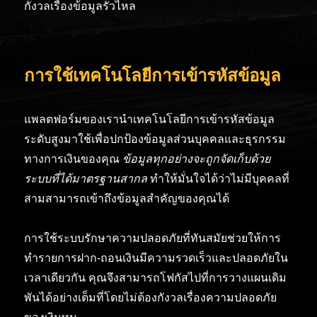
กังวลเรื่องข้อมูลรั่วไหล
การใช้เทคโนโลยีการเข้ารหัสข้อมูล
แพลตฟอร์มของเรานำเทคโนโลยีการเข้ารหัสข้อมูล
ระดับสูงมาใช้เพื่อปกป้องข้อมูลส่วนบุคคลและธุรกรรม
ทางการเงินของคุณ
ข้อมูลทุกอย่างจะถูกจัดเก็บด้วย
ระบบที่ได้มาตรฐานสากล
ทำให้มั่นใจได้ว่าไม่มีบุคคลที่
สามสามารถเข้าถึงข้อมูลสำคัญของคุณได้
การใช้ระบบรักษาความปลอดภัยที่ทันสมัยช่วยให้การ
ทำรายการฝาก-ถอนเงินมีความรวดเร็วและปลอดภัยใน
เวลาเดียวกัน คุณจึงสามารถโฟกัสไปที่การวางแผนเดิม
พันได้อย่างเต็มที่โดยไม่ต้องกังวลเรื่องความปลอดภัย