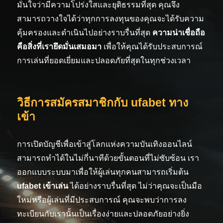
มั่นใจว่ามีความโปร่งใสและยุติธรรมที่สุด คุณจึง
สามารถวางใจได้ว่าทุกการลงทุนของคุณจะได้รับความ
คุ้มครองและดำเนินไปอย่างราบรื่นที่สุด
ความน่าเชื่อถือ
คือสิ่งที่เรายึดมั่นเสมอมา
เพื่อให้คุณได้รับประสบการณ์
การเล่นที่ยอดเยี่ยมและปลอดภัยที่สุดในทุกช่วงเวลา
วิธีการสมัครสมาชิกกับ ufabet ทาง
เข้า
การเปิดบัญชีเพื่อเข้าสู่โลกแห่งความบันเทิงออนไลน์
สามารถทำได้ในไม่กี่นาทีด้วยขั้นตอนที่ไม่ซับซ้อน เรา
ออกแบบระบบมาเพื่อให้ผู้เล่นทุกคนสามารถเริ่มต้น
ufabet เข้าเล่น
ได้อย่างราบรื่นที่สุด ไม่ว่าคุณจะเป็นมือ
ใหม่หรือผู้เล่นที่มีประสบการณ์ คุณจะพบว่าการลง
ทะเบียนกับเรานั้นเป็นเรื่องง่ายและปลอดภัยอย่างยิ่ง