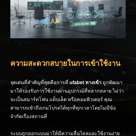
ความสะดวกสบายในการเข้าใช้งาน
จุดเด่นที่สำคัญที่สุดคือการที่
ufabet ทางเข้า
ถูกพัฒนา
มาให้รองรับการใช้งานผ่านอุปกรณ์ที่หลากหลาย ไม่ว่า
จะเป็นสมาร์ทโฟน แท็บเล็ต หรือคอมพิวเตอร์ คุณ
สามารถเข้าถึงเกมโปรดได้ทุกที่ทุกเวลาโดยไม่มีข้อ
จำกัดเรื่องสถานที่
ระบบถูกออกแบบมาให้มีความลื่นไหลและใช้งานง่าย