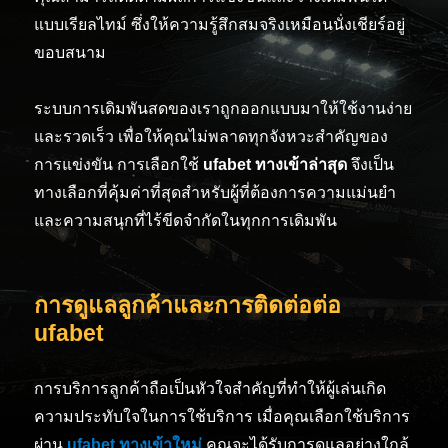
แบบเรียลไทม์ ซึ่งให้ความรู้สึกสมจริงเหมือนนั่งเชียร์อยู่
ขอบสนาม
ระบบการเดิมพันสดของเราถูกออกแบบมาให้ใช้งานง่าย
และรวดเร็ว เพื่อให้คุณไม่พลาดทุกจังหวะสำคัญของ
การแข่งขัน การเลือกใช้
ufabet ทางเข้าล่าสุด
จึงเป็น
ทางเลือกที่คุ้มค่าที่สุดสำหรับผู้ที่ต้องการความแม่นยำ
และความสนุกที่ไร้ขีดจำกัดในทุกการเดิมพัน
การดูแลลูกค้าและการติดต่อต่อ
ufabet
การบริการลูกค้าถือเป็นหัวใจสำคัญที่ทำให้ผู้เล่นเกิด
ความประทับใจในการใช้บริการ เมื่อคุณเลือกใช้บริการ
ผ่าน
ufabet ทางเข้าใหม่
คุณจะได้รับการดูแลอย่างใกล้