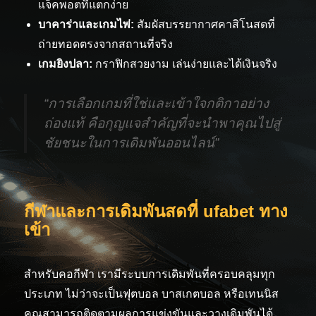
แจ็คพอตที่แตกง่าย
บาคาร่าและเกมไพ่:
สัมผัสบรรยากาศคาสิโนสดที่
ถ่ายทอดตรงจากสถานที่จริง
เกมยิงปลา:
กราฟิกสวยงาม เล่นง่ายและได้เงินจริง
“การเลือกเกมที่ใช่และเข้าใจกติกาอย่าง
ถ่องแท้ คือกุญแจสำคัญที่จะนำพาคุณไปสู่
ชัยชนะในการเดิมพันออนไลน์”
กีฬาและการเดิมพันสดที่ ufabet ทาง
เข้า
สำหรับคอกีฬา เรามีระบบการเดิมพันที่ครอบคลุมทุก
ประเภท ไม่ว่าจะเป็นฟุตบอล บาสเกตบอล หรือเทนนิส
คุณสามารถติดตามผลการแข่งขันและวางเดิมพันได้