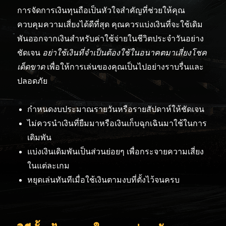
การจัดการเงินทุนถือเป็นหัวใจสำคัญที่ช่วยให้คุณ
ควบคุมความเสี่ยงได้ดีที่สุด คุณควรแบ่งเงินที่จะใช้เดิม
พันออกจากเงินสำหรับค่าใช้จ่ายในชีวิตประจำวันอย่าง
ชัดเจน
อย่าใช้เงินที่จำเป็นต้องใช้ในอนาคตมาเสี่ยงโชค
เด็ดขาด
เพื่อให้การเล่นของคุณเป็นไปอย่างราบรื่นและ
ปลอดภัย
กำหนดงบประมาณรายวันหรือรายสัปดาห์ให้ชัดเจน
ไม่ควรนำเงินที่ยืมมาหรือเงินเก็บฉุกเฉินมาใช้ในการ
เดิมพัน
แบ่งเงินเดิมพันเป็นส่วนย่อยๆ เพื่อกระจายความเสี่ยง
ในแต่ละเกม
หยุดเล่นทันทีเมื่อใช้เงินตามงบที่ตั้งไว้จนครบ