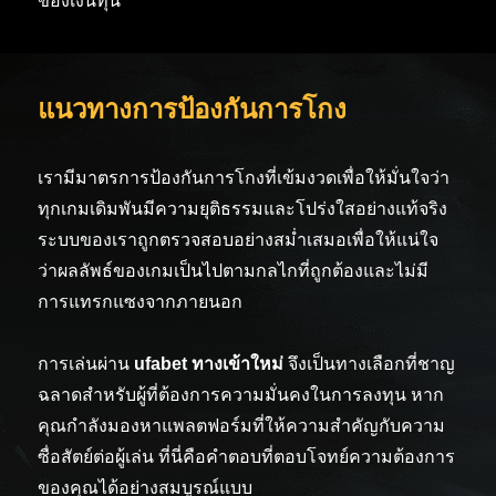
ของเงินทุน
แนวทางการป้องกันการโกง
เรามีมาตรการป้องกันการโกงที่เข้มงวดเพื่อให้มั่นใจว่า
ทุกเกมเดิมพันมีความยุติธรรมและโปร่งใสอย่างแท้จริง
ระบบของเราถูกตรวจสอบอย่างสม่ำเสมอเพื่อให้แน่ใจ
ว่าผลลัพธ์ของเกมเป็นไปตามกลไกที่ถูกต้องและไม่มี
การแทรกแซงจากภายนอก
การเล่นผ่าน
ufabet ทางเข้าใหม่
จึงเป็นทางเลือกที่ชาญ
ฉลาดสำหรับผู้ที่ต้องการความมั่นคงในการลงทุน หาก
คุณกำลังมองหาแพลตฟอร์มที่ให้ความสำคัญกับความ
ซื่อสัตย์ต่อผู้เล่น ที่นี่คือคำตอบที่ตอบโจทย์ความต้องการ
ของคุณได้อย่างสมบูรณ์แบบ