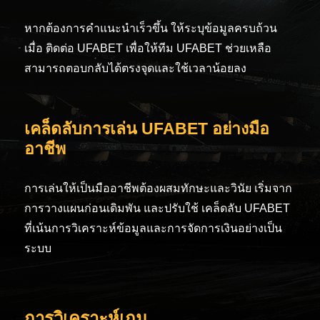
หากต้องการคำแนะนำเร็วขึ้น ให้ระบุข้อมูลครบถ้วน
เมื่อ ติดต่อ UFABET เพื่อให้ทีม UFABET ช่วยเหลือ
สามารถตอบกลับได้ตรงจุดและใช้เวลาน้อยลง
เคล็ดลับการเล่น UFABET อย่างมือ
อาชีพ
การเล่นให้เป็นมืออาชีพต้องผสมทักษะและวินัย เริ่มจาก
การวางแผนก่อนเดิมพัน และปรับใช้ เคล็ดลับ UFABET
ที่เน้นการวิเคราะห์ข้อมูลและการจัดการเงินอย่างเป็น
ระบบ
การวิเคราะห์เกม