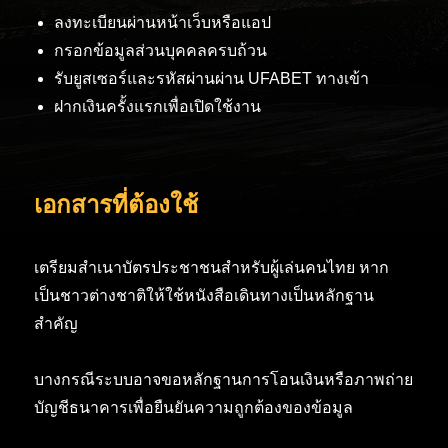
ลงทะเบียนผ่านหน้าเว็บหรือแอป
กรอกข้อมูลส่วนบุคคลครบถ้วน
รับยูสเซอร์และรหัสผ่านผ่าน UFABET ทางเข้า
ฝากเงินครั้งแรกเพื่อเปิดใช้งาน
เอกสารที่ต้องใช้
เตรียมสำเนาบัตรประชาชนสำหรับผู้เล่นคนไทย หาก
เป็นชาวต่างชาติให้ใช้หนังสือเดินทางเป็นหลักฐาน
สำคัญ
บางกรณีระบบอาจขอหลักฐานการโอนเงินหรือภาพถ่าย
บัญชีธนาคารเพื่อยืนยันความถูกต้องของข้อมูล