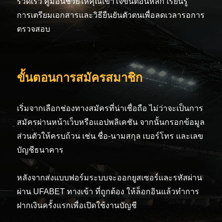
รวดเร็ว คู่มือนี้ช่วยให้คุณเข้าใจขั้นตอนหลัก เรียนรู้
การเตรียมเอกสารและวิธียืนยันตัวตนเพื่อลดเวลารอการ
ตรวจสอบ
ขั้นตอนการสมัครสมาชิก
เริ่มจากเลือกช่องทางสมัครที่น่าเชื่อถือ ไม่ว่าจะเป็นการ
สมัครผ่านหน้าเว็บหรือแอปพลิเคชัน จากนั้นกรอกข้อมูล
ส่วนตัวให้ครบถ้วน เช่น ชื่อ-นามสกุล เบอร์โทร และเลข
บัญชีธนาคาร
หลังจากส่งแบบฟอร์มระบบจะออกยูสเซอร์และรหัสผ่าน
ผ่าน UFABET ทางเข้า ที่ถูกต้อง ให้ล็อกอินแล้วทำการ
ฝากเงินครั้งแรกเพื่อเปิดใช้งานบัญชี