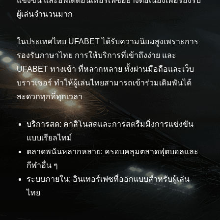
แข่งขัน และอัพเดตอินเทอร์เฟซอย่างต่อเนื่องเพื่อรองรับ
ผู้เล่นจำนวนมาก
ในประเทศไทย UFABET ได้รับความนิยมสูงเพราะการ
รองรับภาษาไทย การให้บริการที่เข้าถึงง่าย และ
UFABET ทางเข้า ที่หลากหลาย ทั้งผ่านมือถือและเว็บ
บราวเซอร์ ทำให้ผู้เล่นไทยสามารถเข้าร่วมเดิมพันได้
สะดวกทุกที่ทุกเวลา
บริการสด: คาสิโนสดและการสตรีมมิ่งการแข่งขัน
แบบเรียลไทม์
ตลาดพนันหลากหลาย: ครอบคลุมตลาดฟุตบอลและ
กีฬาอื่น ๆ
ระบบภายใน: อินเทอร์เฟซที่ออกแบบสำหรับผู้เล่น
ไทย