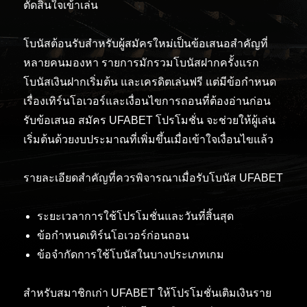
ตัดสินใจเข้าเล่น
โบนัสต้อนรับสำหรับผู้สมัครใหม่เป็นข้อเสนอสำคัญที่
หลายคนมองหา รายการมักรวมโบนัสฝากครั้งแรก
โบนัสเงินฝากเริ่มต้น และเครดิตเล่นฟรี แต่มีข้อกำหนด
เรื่องเทิร์นโอเวอร์และเงื่อนไขการถอนที่ต้องอ่านก่อน
รับข้อเสนอ สมัคร UFABET โปรโมชั่น จะช่วยให้ผู้เล่น
เริ่มต้นด้วยงบประมาณที่เพิ่มขึ้นเมื่อเข้าใจเงื่อนไขแล้ว
รายละเอียดสำคัญที่ควรพิจารณาเมื่อรับโบนัส UFABET
ระยะเวลาการใช้โปรโมชั่นและวันที่สิ้นสุด
ข้อกำหนดเทิร์นโอเวอร์ก่อนถอน
ข้อจำกัดการใช้โบนัสในบางประเภทเกม
สำหรับสมาชิกเก่า UFABET ให้โปรโมชั่นเติมเงินราย