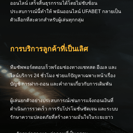
ออนไลน์ เสร็จสิ้นธุรกรรมได้โดยไม่ซับซ้อน
ประสบการณ์นี้ทำให้ พนันออนไลน์ UFABET กลายเป็น
ตัวเลือกที่สะดวกสำหรับผู้เล่นทุกกลุ่ม
การบริการลูกค้าที่เป็นเลิศ
ทีมซัพพอร์ตตอบเร็วพร้อมช่องทางแชทสด อีเมล และ
ไลน์บริการ 24 ชั่วโมง ช่วยแก้ปัญหาเฉพาะหน้าเรื่อง
บัญชี การฝาก-ถอน และคำถามเกี่ยวกับการเดิมพัน
ผู้เล่นยกตัวอย่างประสบการณ์เช่นการแจ้งถอนเงินที่
ดำเนินการรวดเร็ว การรับโปรโมชั่นชัดเจน และระบบ
รักษาความปลอดภัยที่สร้างความมั่นใจในระยะยาว