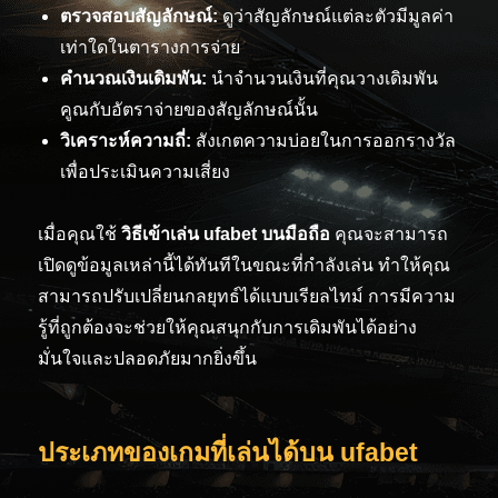
ตรวจสอบสัญลักษณ์:
ดูว่าสัญลักษณ์แต่ละตัวมีมูลค่า
เท่าใดในตารางการจ่าย
คำนวณเงินเดิมพัน:
นำจำนวนเงินที่คุณวางเดิมพัน
คูณกับอัตราจ่ายของสัญลักษณ์นั้น
วิเคราะห์ความถี่:
สังเกตความบ่อยในการออกรางวัล
เพื่อประเมินความเสี่ยง
เมื่อคุณใช้
วิธีเข้าเล่น ufabet บนมือถือ
คุณจะสามารถ
เปิดดูข้อมูลเหล่านี้ได้ทันทีในขณะที่กำลังเล่น ทำให้คุณ
สามารถปรับเปลี่ยนกลยุทธ์ได้แบบเรียลไทม์ การมีความ
รู้ที่ถูกต้องจะช่วยให้คุณสนุกกับการเดิมพันได้อย่าง
มั่นใจและปลอดภัยมากยิ่งขึ้น
ประเภทของเกมที่เล่นได้บน ufabet