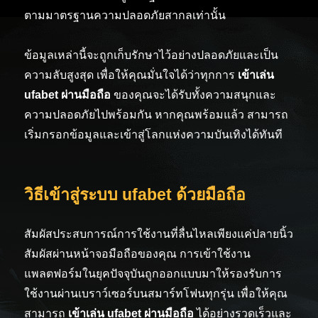
ตามมาตรฐานความปลอดภัยสากลเท่านั้น
ข้อมูลเหล่านี้จะถูกเก็บรักษาไว้อย่างปลอดภัยและเป็น
ความลับสูงสุด เพื่อให้คุณมั่นใจได้ว่าทุกการ
เข้าเล่น
ufabet ผ่านมือถือ
ของคุณจะได้รับทั้งความสนุกและ
ความปลอดภัยไปพร้อมกัน หากคุณพร้อมแล้ว สามารถ
เริ่มกรอกข้อมูลและเข้าสู่โลกแห่งความบันเทิงได้ทันที
วิธีเข้าสู่ระบบ ufabet ด้วยมือถือ
สัมผัสประสบการณ์การใช้งานที่ลื่นไหลเพียงแค่ปลายนิ้ว
สัมผัสผ่านหน้าจอมือถือของคุณ การเข้าใช้งาน
แพลตฟอร์มในยุคปัจจุบันถูกออกแบบมาให้รองรับการ
ใช้งานผ่านเบราว์เซอร์บนสมาร์ทโฟนทุกรุ่น เพื่อให้คุณ
สามารถ
เข้าเล่น ufabet ผ่านมือถือ
ได้อย่างรวดเร็วและ