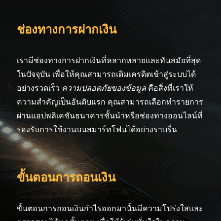
ช่องทางการฝากเงิน
เรามีช่องทางการฝากเงินที่หลากหลายและทันสมัยที่สุด
ในปัจจุบัน เพื่อให้คุณสามารถเติมเครดิตเข้าสู่ระบบได้
อย่างรวดเร็ว
ความปลอดภัยของข้อมูล
คือสิ่งที่เราให้
ความสำคัญเป็นอันดับแรก คุณสามารถเลือกทำรายการ
ผ่านแอปพลิเคชันธนาคารชั้นนำหรือช่องทางออนไลน์ที่
รองรับการใช้งานบนสมาร์ทโฟนได้อย่างราบรื่น
ขั้นตอนการถอนเงิน
ขั้นตอนการถอนเงินกำไรออกมานั้นมีความโปร่งใสและ