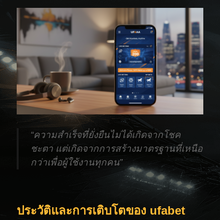
“ความสำเร็จที่ยั่งยืนไม่ได้เกิดจากโชค
ชะตา แต่เกิดจากการสร้างมาตรฐานที่เหนือ
กว่าเพื่อผู้ใช้งานทุกคน”
ประวัติและการเติบโตของ ufabet