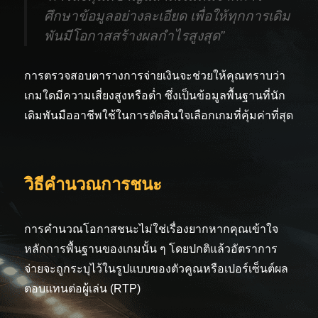
ศึกษาข้อมูลอย่างละเอียด เพื่อให้ทุกการเดิม
พันมีโอกาสสร้างผลกำไรสูงสุด”
การตรวจสอบตารางการจ่ายเงินจะช่วยให้คุณทราบว่า
เกมใดมีความเสี่ยงสูงหรือต่ำ ซึ่งเป็นข้อมูลพื้นฐานที่นัก
เดิมพันมืออาชีพใช้ในการตัดสินใจเลือกเกมที่คุ้มค่าที่สุด
วิธีคำนวณการชนะ
การคำนวณโอกาสชนะไม่ใช่เรื่องยากหากคุณเข้าใจ
หลักการพื้นฐานของเกมนั้น ๆ โดยปกติแล้วอัตราการ
จ่ายจะถูกระบุไว้ในรูปแบบของตัวคูณหรือเปอร์เซ็นต์ผล
ตอบแทนต่อผู้เล่น (RTP)