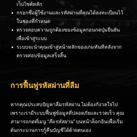
เว็บไซต์หลัก
กรอกชื่อผู้ใช้งานและรหัสผ่านที่คุณได้ลงทะเบียนไว้
ในช่องที่กำหนด
ตรวจสอบความถูกต้องของข้อมูลก่อนกดปุ่มยืนยัน
เพื่อเข้าสู่ระบบ
ระบบจะนำคุณเข้าสู่หน้าหลักของเกมทันทีหลังจาก
ตรวจสอบข้อมูลเสร็จสิ้น
การฟื้นฟูรหัสผ่านที่ลืม
หากคุณประสบปัญหาลืมรหัสผ่าน ไม่ต้องกังวลใจไป
เพราะเรามีระบบฟื้นฟูข้อมูลที่ปลอดภัยและรวดเร็ว
คุณ
สามารถกดที่เมนู “ลืมรหัสผ่าน”
บนหน้าล็อกอินเพื่อเริ่ม
ต้นกระบวนการกู้คืนบัญชีได้ด้วยตนเอง