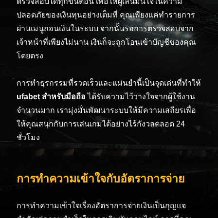
ตรวจสอบได้ทุกขั้นตอน เพื่อให้ผู้เล่นมั่นใจในความ
ปลอดภัยของเงินทุนอย่างเต็มที่ คุณเพียงแค่ทำรายการ
ผ่านเมนูถอนเงินในระบบ จากนั้นรอการตรวจสอบจาก
เจ้าหน้าที่เพียงไม่นาน เงินก็จะถูกโอนเข้าบัญชีของคุณ
โดยตรง
การทำธุรกรรมที่รวดเร็วและแม่นยำนี้เป็นจุดเด่นที่ทำให้
ufabet สำหรับมือถือ
ได้รับความไว้วางใจจากผู้ใช้งาน
จำนวนมาก เรามุ่งมั่นพัฒนาระบบให้มีความเสถียรเพื่อ
ให้คุณสนุกกับการเล่นเกมได้อย่างไร้กังวลตลอด 24
ชั่วโมง
การทำความเข้าใจกับอัตราการจ่าย
การทำความเข้าใจเรื่องอัตราการจ่ายเงินเป็นกุญแจ