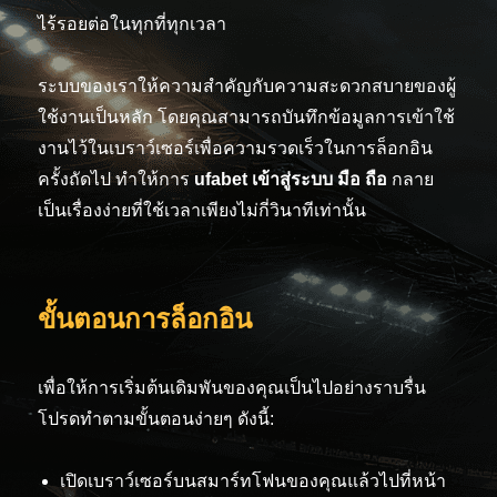
ไร้รอยต่อในทุกที่ทุกเวลา
ระบบของเราให้ความสำคัญกับความสะดวกสบายของผู้
ใช้งานเป็นหลัก โดยคุณสามารถบันทึกข้อมูลการเข้าใช้
งานไว้ในเบราว์เซอร์เพื่อความรวดเร็วในการล็อกอิน
ครั้งถัดไป ทำให้การ
ufabet เข้าสู่ระบบ มือ ถือ
กลาย
เป็นเรื่องง่ายที่ใช้เวลาเพียงไม่กี่วินาทีเท่านั้น
ขั้นตอนการล็อกอิน
เพื่อให้การเริ่มต้นเดิมพันของคุณเป็นไปอย่างราบรื่น
โปรดทำตามขั้นตอนง่ายๆ ดังนี้:
เปิดเบราว์เซอร์บนสมาร์ทโฟนของคุณแล้วไปที่หน้า