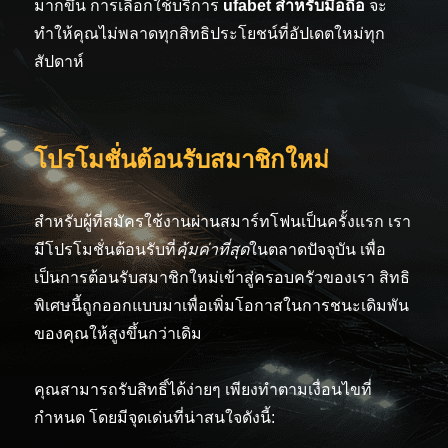
มากขึ้น การเลือกใช้บริการ
ufabet สำหรับมือถือ
จะ
ทำให้คุณไม่พลาดทุกสิทธิประโยชน์ที่อัปเดตใหม่ทุก
สัปดาห์
โปรโมชั่นต้อนรับสมาชิกใหม่
สำหรับผู้ที่สมัครใช้งานผ่านสมาร์ทโฟนเป็นครั้งแรก เรา
มีโปรโมชั่นต้อนรับที่
คุ้มค่าที่สุด
ในตลาดปัจจุบัน เพื่อ
เป็นการต้อนรับสมาชิกใหม่เข้าสู่ครอบครัวของเรา สิทธิ
พิเศษนี้ถูกออกแบบมาเพื่อเพิ่มโอกาสในการชนะเดิมพัน
ของคุณให้สูงขึ้นกว่าเดิม
คุณสามารถรับสิทธิ์ได้ง่ายๆ เพียงทำตามเงื่อนไขที่
กำหนด โดยมีจุดเด่นที่น่าสนใจดังนี้: