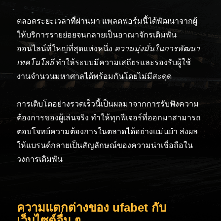
ตลอดระยะเวลาที่ผ่านมา แพลตฟอร์มนี้ได้พัฒนาจากผู้
ให้บริการรายย่อยจนกลายเป็นอาณาจักรเดิมพัน
ออนไลน์ที่ใหญ่ที่สุดแห่งหนึ่ง
ความมุ่งมั่นในการพัฒนา
เทคโนโลยี
ทำให้ระบบมีความเสถียรและรองรับผู้ใช้
งานจำนวนมหาศาลได้พร้อมกันโดยไม่มีสะดุด
การเติบโตอย่างรวดเร็วนี้เป็นผลมาจากการรับฟังความ
ต้องการของผู้เล่นจริง ทำให้ทุกฟีเจอร์ที่ออกมาสามารถ
ตอบโจทย์ความต้องการในตลาดได้อย่างแม่นยำ ส่งผล
ให้แบรนด์กลายเป็นสัญลักษณ์ของความน่าเชื่อถือใน
วงการเดิมพัน
ความแตกต่างของ ufabet กับ
เว็บไซต์อื่น ๆ