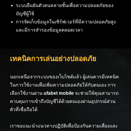
ระบบยืนยันตัวตนหลายชั้นเพื่อความปลอดภัยของ
บัญชีผู้ใช้
การจัดเก็บข้อมูลในเซิร์ฟเวอร์ที่มีความปลอดภัยสูง
และมีการสำรองข้อมูลตลอดเวลา
เทคนิคการเล่นอย่างปลอดภัย
นอกเหนือจากระบบของเว็บไซต์แล้ว ผู้เล่นควรมีเทคนิค
ในการใช้งานเพื่อเพิ่มความปลอดภัยให้กับตนเอง การ
เลือกใช้งานผ่าน
ufabet mobile
จะช่วยให้คุณสามารถ
ควบคุมการเข้าถึงบัญชีได้ด้วยตนเองผ่านอุปกรณ์ส่วน
ตัวที่เชื่อถือได้
เราขอแนะนำแนวทางปฏิบัติเพื่อป้องกันความเสี่ยงและ