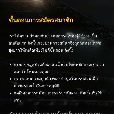
ขั้นตอนการสมัครสมาชิก
เราให้ความสำคัญกับประสบการณ์ของผู้ใช้งานเป็น
อันดับแรก ดังนั้นกระบวนการสมัครจึงถูกลดทอนความ
ยุ่งยากให้เหลือเพียงไม่กี่ขั้นตอน ดังนี้:
กรอกข้อมูลส่วนตัวผ่านหน้าเว็บไซต์หลักของเราด้วย
สมาร์ทโฟนของคุณ
ตรวจสอบความถูกต้องของข้อมูลให้ครบถ้วนเพื่อ
ความรวดเร็วในการอนุมัติ
กดยืนยันการสมัครและรอรับรหัสผ่านเพื่อเริ่มต้นใช้
งาน