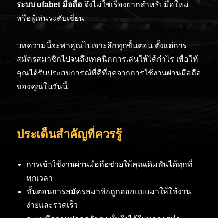
ระบบ ufabet มือถือ
จึงไม่ใช่เรื่องยากสำหรับมือใหม่
หรือผู้เล่นระดับเซียน
บทความนี้จะพาคุณไปเจาะลึกทุกขั้นตอน ตั้งแต่การ
สมัครสมาชิกไปจนถึงเทคนิคการเล่นให้ได้กำไร เพื่อให้
คุณได้รับประสบการณ์ที่ดีที่สุดจากการใช้งานผ่านมือถือ
ของคุณในวันนี้
ประเด็นสำคัญที่ควรรู้
การเข้าใช้งานผ่านมือถือช่วยให้คุณเดิมพันได้ทุกที่
ทุกเวลา
ขั้นตอนการสมัครสมาชิกถูกออกแบบมาให้ใช้งาน
ง่ายและรวดเร็ว