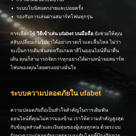
ระบบโบนัสแตกง่ายและบ่อยครั้ง
รองรับการเล่นผ่านสมาร์ทโฟนทุกรุ่น
การเลือกใช้
วิธีเข้าเล่น ufabet บนมือถือ
ยังช่วยให้คุณ
สลับเปลี่ยนเกมไปมาได้อย่างรวดเร็วและลื่นไหล ไม่ว่า
จะเป็นการเดิมพันสดหรือเกมคาสิโนออนไลน์ที่น่าตื่น
เต้น คุณก็สามารถจัดการทุกอย่างได้ผ่านหน้าจอสมาร์ท
โฟนของคุณโดยตรงอย่างมั่นใจ
ระบบความปลอดภัยใน ufabet
ความปลอดภัยถือเป็นหัวใจสำคัญในการเดิมพัน
ออนไลน์ที่คุณไม่ควรมองข้าม เราให้ความสำคัญสูงสุด
กับข้อมูลส่วนตัวและเงินทุนของผู้เล่นทุกคน ด้วยระบบ
รักษาความปลอดภัยมาตรฐานระดับโลกที่ป้องกันการ