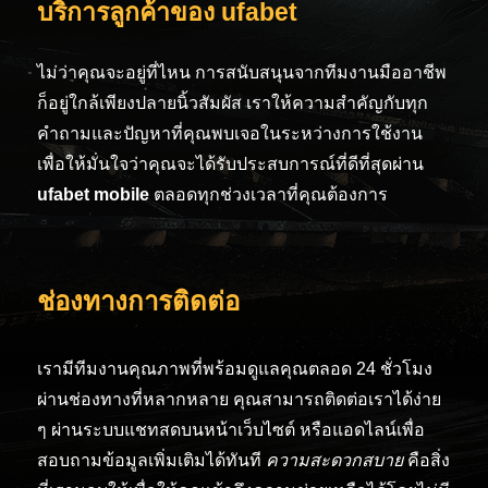
บริการลูกค้าของ ufabet
ไม่ว่าคุณจะอยู่ที่ไหน การสนับสนุนจากทีมงานมืออาชีพ
ก็อยู่ใกล้เพียงปลายนิ้วสัมผัส เราให้ความสำคัญกับทุก
คำถามและปัญหาที่คุณพบเจอในระหว่างการใช้งาน
เพื่อให้มั่นใจว่าคุณจะได้รับประสบการณ์ที่ดีที่สุดผ่าน
ufabet mobile
ตลอดทุกช่วงเวลาที่คุณต้องการ
ช่องทางการติดต่อ
เรามีทีมงานคุณภาพที่พร้อมดูแลคุณตลอด 24 ชั่วโมง
ผ่านช่องทางที่หลากหลาย คุณสามารถติดต่อเราได้ง่าย
ๆ ผ่านระบบแชทสดบนหน้าเว็บไซต์ หรือแอดไลน์เพื่อ
สอบถามข้อมูลเพิ่มเติมได้ทันที
ความสะดวกสบาย
คือสิ่ง