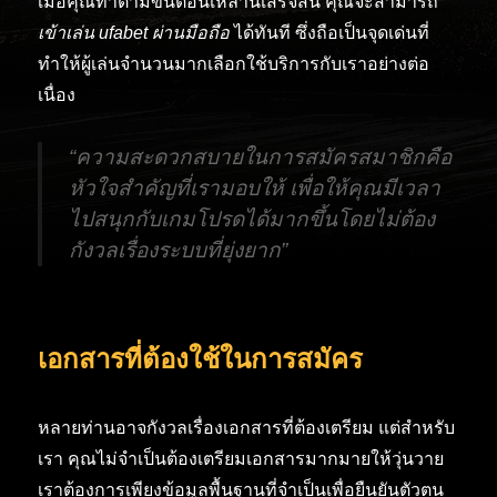
เมื่อคุณทำตามขั้นตอนเหล่านี้เสร็จสิ้น คุณจะสามารถ
เข้าเล่น ufabet ผ่านมือถือ
ได้ทันที ซึ่งถือเป็นจุดเด่นที่
ทำให้ผู้เล่นจำนวนมากเลือกใช้บริการกับเราอย่างต่อ
เนื่อง
“ความสะดวกสบายในการสมัครสมาชิกคือ
หัวใจสำคัญที่เรามอบให้ เพื่อให้คุณมีเวลา
ไปสนุกกับเกมโปรดได้มากขึ้นโดยไม่ต้อง
กังวลเรื่องระบบที่ยุ่งยาก”
เอกสารที่ต้องใช้ในการสมัคร
หลายท่านอาจกังวลเรื่องเอกสารที่ต้องเตรียม แต่สำหรับ
เรา คุณไม่จำเป็นต้องเตรียมเอกสารมากมายให้วุ่นวาย
เราต้องการเพียงข้อมูลพื้นฐานที่จำเป็นเพื่อยืนยันตัวตน