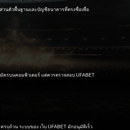
่วนตัวพื้นฐานและบัญชีธนาคารที่ตรงชื่อเพื่อ
การสมัครบนคอมพิวเตอร์ แต่ควรตรวจสอบ UFABET
รครบถ้วน ระบบของ เว็บ UFABET มักอนุมัติเร็ว