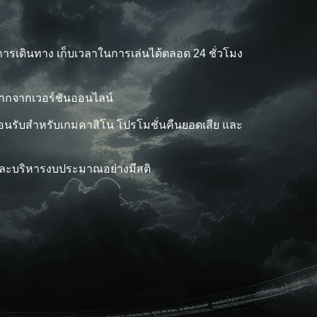
บ
ารเดินทาง เก็บเวลาในการเล่นได้ตลอด 24 ชั่วโมง
้ยากจากเวอร์ชันออนไลน์
สต้อนรับสำหรับเกมคาสิโน โปรโมชั่นคืนยอดเสีย และ
่นและบริหารงบประมาณอย่างมีสติ