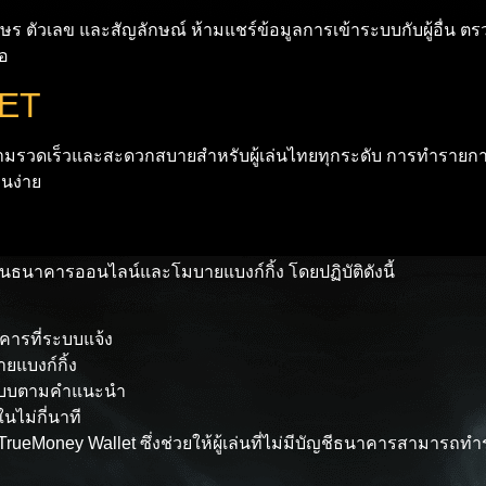
ษร ตัวเลข และสัญลักษณ์ ห้ามแชร์ข้อมูลการเข้าระบบกับผู้อื่น ตร
ือ
BET
มรวดเร็วและสะดวกสบายสำหรับผู้เล่นไทยทุกระดับ การทำรายกา
นง่าย
ธนาคารออนไลน์และโมบายแบงก์กิ้ง โดยปฏิบัติดังนี้
คารที่ระบบแจ้ง
แบงก์กิ้ง
ระบบตามคำแนะนำ
ไม่กี่นาที
ueMoney Wallet ซึ่งช่วยให้ผู้เล่นที่ไม่มีบัญชีธนาคารสามารถทำร