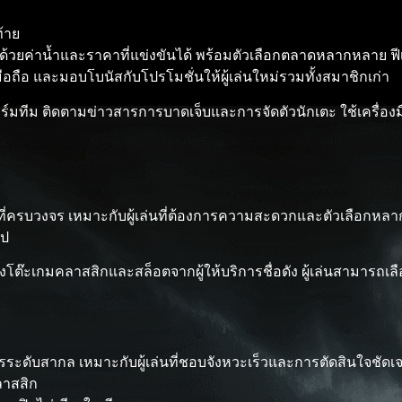
ท้าย
ยค่าน้ำและราคาที่แข่งขันได้ พร้อมตัวเลือกตลาดหลากหลาย ฟีเจอร
อถือ และมอบโบนัสกับโปรโมชั่นให้ผู้เล่นใหม่รวมทั้งสมาชิกเก่า
ร์มทีม ติดตามข่าวสารการบาดเจ็บและการจัดตัวนักเตะ ใช้เครื่อง
บวงจร เหมาะกับผู้เล่นที่ต้องการความสะดวกและตัวเลือกหลากหล
อป
งโต๊ะเกมคลาสสิกและสล็อตจากผู้ให้บริการชื่อดัง ผู้เล่นสามารถเ
รระดับสากล เหมาะกับผู้เล่นที่ชอบจังหวะเร็วและการตัดสินใจชัด
ลาสสิก