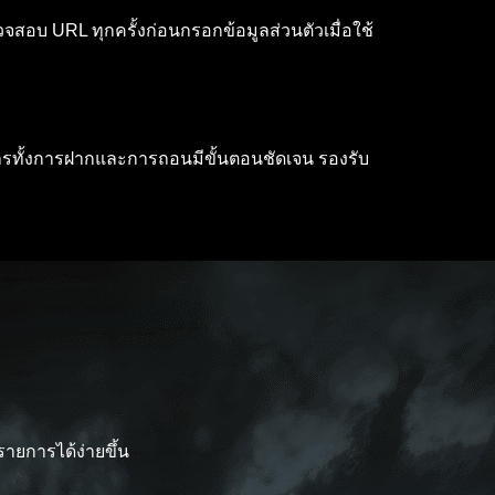
วจสอบ URL ทุกครั้งก่อนกรอกข้อมูลส่วนตัวเมื่อใช้
รทั้งการฝากและการถอนมีขั้นตอนชัดเจน รองรับ
ายการได้ง่ายขึ้น