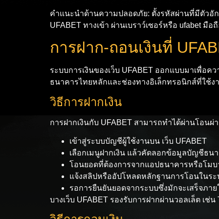
คำแนะนำด้านความปลอดภัย: ตั้งรหัสผ่านที่มีตัวอัก
UFABET ทางเข้า ผ่านเบราว์เซอร์หรือ ufabet มือถ
การฝาก-ถอนเงินที่ UFA
ระบบการเงินของเว็บ UFABET ออกแบบมาเพื่อควา
ธนาคารไทยหลักและช่องทางอิเล็กทรอนิกส์ที่ใช้งา
วิธีการฝากเงิน
การฝากเงินกับ UFABET สามารถทำได้ผ่านโอนผ่าน
เข้าสู่ระบบบัญชีผู้ใช้งานบน เว็บ UFABET
เลือกเมนูฝากเงิน แล้วคัดลอกข้อมูลบัญชีธนา
โอนยอดที่ต้องการจากแอปธนาคารหรือโมบาย
แจ้งสลิปหรืออัปโหลดหลักฐานการโอนใน
รอการยืนยันยอดจากระบบซึ่งมักจะเสร็จภายใน
บางเว็บ UFABET รองรับการฝากผ่านวอลเล็ต เช่น Tr