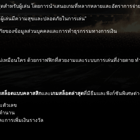
ที่สุดสำหรับผู้เล่น โดยการนำเสนอเกมที่หลากหลายและอัตราการจ่ายท
่อให้ผู้เล่นมีความสุขและปลอดภัยในการเล่น”
ดภัยของข้อมูลส่วนบุคคลและการทำธุรกรรมทางการเงิน
เหมือนใคร ด้วยกราฟฟิกที่สวยงามและระบบการเล่นที่ง่ายดาย ทำ
มสล็อตแบบคลาสสิก
และ
เกมสล็อตล่าสุด
ที่มีธีมและฟังก์ชันพิเศษต่
ะตัวเลข
ละตำนาน
ละการเพิ่มเงินรางวัล