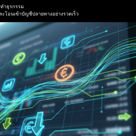
รทำธุรกรรม
ะโอนเข้าบัญชีปลายทางอย่างรวดเร็ว