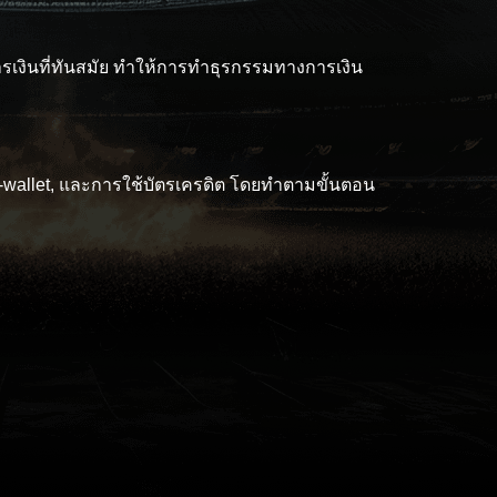
รเงินที่ทันสมัย ทำให้การทำธุรกรรมทางการเงิน
e-wallet, และการใช้บัตรเครดิต โดยทำตามขั้นตอน