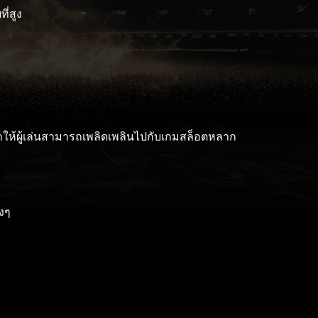
ี่สูง
ให้ผู้เล่นสามารถเพลิดเพลินไปกับเกมสล็อตหลาก
างๆ