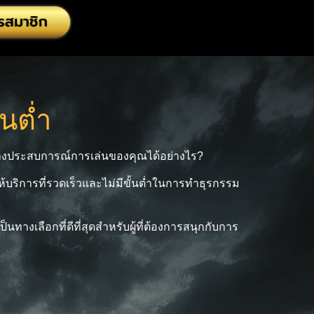
้นต่ำ
ปลงประสบการณ์การเล่นของคุณได้อย่างไร?
ให้บริการที่รวดเร็วและไม่มีขั้นต่ำในการทำธุรกรรม
ทางเลือกที่ดีที่สุดสำหรับผู้ที่ต้องการสนุกกับการ