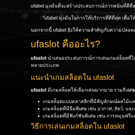
ufabet มุ่งมั่นที่จะสร้างประสบการณ์การพนันที่ดี
“ufabet มุ่งมั่นในการให้บริการที่ดีที่สุด เพื
นอกจากนี้ ufabet ยังให้ความสำคัญกับความปลอ
ufaslot คืออะไร?
ufaslot
นำเสนอประสบการณ์การเล่นเกมสล็อตที่ไม่
หลายประเภท
แนะนำเกมสล็อตใน ufaslot
ufaslot
มีเกมสล็อตให้เลือกเล่นมากมาย รวมถึง
เก
เกมสล็อตแบบคลาสสิกที่มีสัญลักษณ์ผลไม้แล
เกมสล็อตที่มีธีมพิเศษ เช่น อวกาศ, สัตว์, แ
เกมสล็อตที่มีฟังก์ชันพิเศษ เช่น การหมุนฟรีแ
วิธีการเล่นเกมสล็อตใน ufaslot