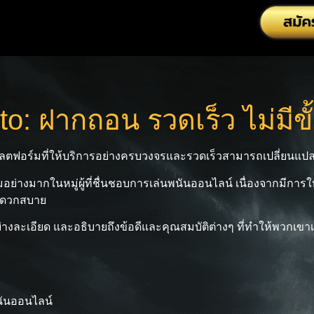
tto: ฝากถอน รวดเร็ว ไม่มีขั
ลตฟอร์มที่ให้บริการอย่างครบวงจรและรวดเร็วสามารถเปลี่ยนแ
ยมอย่างมากในหมู่ผู้ที่ชื่นชอบการเล่นพนันออนไลน์ เนื่องจากมีการ
สะดวกสบาย
งละเอียด และอธิบายถึงข้อดีและคุณสมบัติต่างๆ ที่ทำให้พวกเขาเป็น
นันออนไลน์