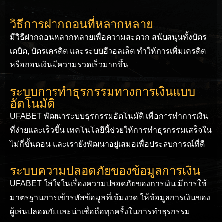
วิธีการฝากถอนที่หลากหลาย
มีวิธีฝากถอนหลากหลายเพื่อความสะดวก สนับสนุนทั้งบัตร
เดบิต, บัตรเครดิต และระบบอีวอลเล็ต ทำให้การเพิ่มเครดิต
หรือถอนเงินมีความรวดเร็วมากขึ้น
ระบบการทำธุรกรรมทางการเงินแบบ
อัตโนมัติ
UFABET พัฒนาระบบธุรกรรมอัตโนมัติ เพื่อการทำการเงิน
ที่ง่ายและเร็วขึ้น เทคโนโลยีนี้ช่วยให้การทำธุรกรรมเสร็จใน
ไม่กี่ขั้นตอน และเรายังพัฒนาอยู่เสมอเพื่อประสบการณ์ที่ดี
ระบบความปลอดภัยของข้อมูลการเงิน
UFABET ใส่ใจในเรื่องความปลอดภัยของการเงิน มีการใช้
มาตรฐานการเข้ารหัสข้อมูลที่เข้มงวด ให้ข้อมูลการเงินของ
ผู้เล่นปลอดภัยและน่าเชื่อถือทุกครั้งในการทำธุรกรรม