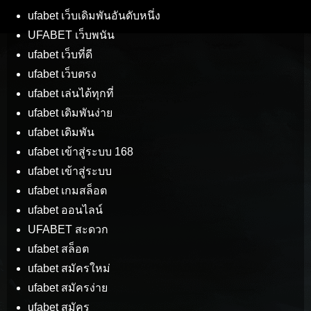
ufabet เว็บเดิมพันอันดับหนึ่ง
UFABET เว็บพนัน
ufabet เว็บที่ดี
ufabet เว็บตรง
ufabet เล่นได้ทุกที่
ufabet เดิมพันง่าย
ufabet เดิมพัน
ufabet เข้าสู่ระบบ 168
ufabet เข้าสู่ระบบ
ufabet เกมสล็อต
ufabet ออนไลน์
UFABET สะดวก
ufabet สล็อต
ufabet สมัครใหม่
ufabet สมัครง่าย
ufabet สมัคร