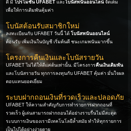
ดี มี
โปรโมชั่น UFABET
และ
โบนัสพนันออนไลน์
จัดเต็ม
เพื่อให้การเดิมพันคุ้มค่า
โบนัสต้อนรับสมาชิกใหม่
ลงทะเบียนกับ UFABET วันนี้ ได้
โบนัสพนันออนไลน์
ต้อนรับ เพิ่มเงินในบัญชี เริ่มต้นดี ชนะเกมพนันมากขึ้น
โครงการคืนเงินและโบนัสรายวัน
UFABET ไม่ได้ให้ดีแค่ต้นเท่านั้น. มีโครงการ
คืนเงินเดิมพัน
และโบนัสรายวัน ทุกการลงทุนกับ UFABET คุ้มค่า มั่นใจผล
ตอบแทนยอดเยี่ยม
ระบบฝากถอนเงินที่รวดเร็วและปลอดภัย
UFABET ให้ความสำคัญกับการทำรายการฝากถอนที่
รวดเร็ว ผู้เล่นสามารถฝากถอนได้อย่างราบรื่นไม่มีสะดุด
ระบบการเงินของเรามีเทคโนโลยีล้ำสมัย ทำให้ทุกรายการ
เป็นไปได้อย่างง่ายดาย