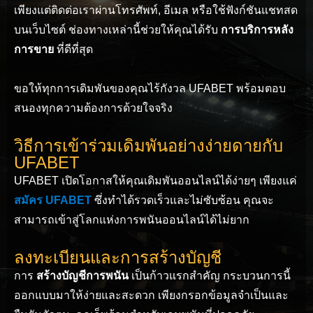
เพียงแต่ติดต่อเราผ่านโทรศัพท์, อีเมล หรือใช้ฟังก์ชันแชทสด
บนเว็บไซต์ ช่องทางเหล่านี้ช่วยให้คุณได้รับ
การบริการหลัง
การขาย
ที่ดีที่สุด
ขอให้ทุกการเดิมพันของคุณไร้กังวล UFABET พร้อมตอบ
สนองทุกความต้องการด้วยใจจริง
วิธีการเข้าร่วมเดิมพันอย่างง่ายดายกับ
UFABET
UFABET เปิดโอกาสให้คุณเดิมพันออนไลน์ได้ง่ายๆ เพียงแค่
สมัคร UFABET
ซึ่งทำได้รวดเร็วและไม่ซับซ้อน คุณจะ
สามารถเข้าสู่โลกแห่งการพนันออนไลน์ได้ไม่ยาก
ลงทะเบียนและการสร้างบัญชี
การ
สร้างบัญชีการพนัน
เป็นก้าวแรกสำคัญ กระบวนการนี้
ออกแบบมาให้ง่ายและสะดวก เพียงกรอกข้อมูลจำเป็นและ