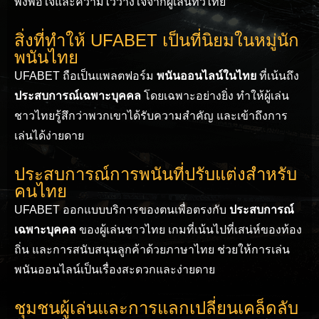
พึงพอใจและความไว้วางใจจากผู้เล่นทั่วไทย
สิ่งที่ทำให้ UFABET เป็นที่นิยมในหมู่นัก
พนันไทย
UFABET ถือเป็นแพลตฟอร์ม
พนันออนไลน์ในไทย
ที่เน้นถึง
ประสบการณ์เฉพาะบุคคล
โดยเฉพาะอย่างยิ่ง ทำให้ผู้เล่น
ชาวไทยรู้สึกว่าพวกเขาได้รับความสำคัญ และเข้าถึงการ
เล่นได้ง่ายดาย
ประสบการณ์การพนันที่ปรับแต่งสำหรับ
คนไทย
UFABET ออกแบบบริการของตนเพื่อตรงกับ
ประสบการณ์
เฉพาะบุคคล
ของผู้เล่นชาวไทย เกมที่เน้นไปที่เสน่ห์ของท้อง
ถิ่น และการสนับสนุนลูกค้าด้วยภาษาไทย ช่วยให้การเล่น
พนันออนไลน์เป็นเรื่องสะดวกและง่ายดาย
ชุมชนผู้เล่นและการแลกเปลี่ยนเคล็ดลับ