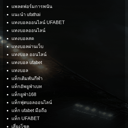
แพลตฟอร์มการพนัน
แนะนำ ufathai
แทงบอลออนไลน์ UFABET
แทงบอลออนไลน์
แทงบอลสด
แทงบอลผ่านเว็บ
แทงบอล ออนไลน์
แทงบอล ufabet
แทงบอล
แท็กเดิมพันกีฬา
แท็กอัพยูฟ่าเบท
แท็กยูฟ่า168
แท็กฟุตบอลออนไลน์
แท็ก ufabet มือถือ
แท็ก UFABET
เสี่ยงโชค