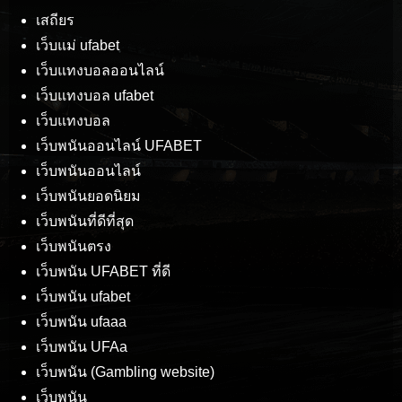
เสถียร
เว็บแม่ ufabet
เว็บแทงบอลออนไลน์
เว็บแทงบอล ufabet
เว็บแทงบอล
เว็บพนันออนไลน์ UFABET
เว็บพนันออนไลน์
เว็บพนันยอดนิยม
เว็บพนันที่ดีที่สุด
เว็บพนันตรง
เว็บพนัน UFABET ที่ดี
เว็บพนัน ufabet
เว็บพนัน ufaaa
เว็บพนัน UFAa
เว็บพนัน (Gambling website)
เว็บพนัน