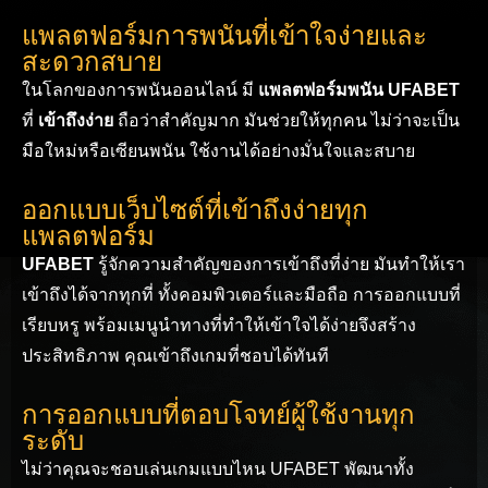
แพลตฟอร์มการพนันที่เข้าใจง่ายและ
สะดวกสบาย
ในโลกของการพนันออนไลน์ มี
แพลตฟอร์มพนัน UFABET
ที่
เข้าถึงง่าย
ถือว่าสำคัญมาก มันช่วยให้ทุกคน ไม่ว่าจะเป็น
มือใหม่หรือเซียนพนัน ใช้งานได้อย่างมั่นใจและสบาย
ออกแบบเว็บไซต์ที่เข้าถึงง่ายทุก
แพลตฟอร์ม
UFABET
รู้จักความสำคัญของการเข้าถึงที่ง่าย มันทำให้เรา
เข้าถึงได้จากทุกที่ ทั้งคอมพิวเตอร์และมือถือ การออกแบบที่
เรียบหรู พร้อมเมนูนำทางที่ทำให้เข้าใจได้ง่ายจึงสร้าง
ประสิทธิภาพ คุณเข้าถึงเกมที่ชอบได้ทันที
การออกแบบที่ตอบโจทย์ผู้ใช้งานทุก
ระดับ
ไม่ว่าคุณจะชอบเล่นเกมแบบไหน UFABET พัฒนาทั้ง