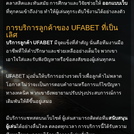
คลาสสิคและทันสมัย การศึกษาและวิจัยช่วยให้
ออกแบบเว็บ
ที่ทุกคนเข้าถึงง่าย ทำให้ผู้เล่นทุกระดับใช้งานได้อย่างลงตัว
การบริการลูกค้าของ UFABET ที่เป็น
เลิศ
บริการลูกค้า UFABET
มีจุดแข็งที่สำคัญ นั่นคือทีมงานมือ
อาชีพที่ให้คำปรึกษาและช่วยเหลืออย่างเต็มใจ พวกเขา
เอาใจใส่และรับฟังปัญหาหรือข้อสงสัยของผู้เล่นทุกคน
UFABET มุ่งมั่นให้บริการอย่างรวดเร็วเพื่อลูกค้าไม่พลาด
โอกาส ไม่ว่าจะเป็นการตอบคำถามหรือการแก้ไขปัญหา
ทางเทคนิค พวกเขายังพยายามปรับปรุงประสบการณ์การ
เดิมพันให้ดีขึ้นอยู่เสมอ
มีบริการแชทสดบนเว็บไซต์ ผู้เล่นสามารถติดต่อทีม
สนับสนุน
ผู้เล่น
ได้อย่างลื่นไหล ตลอดทุกเวลา การบริการนี้ได้รับความ