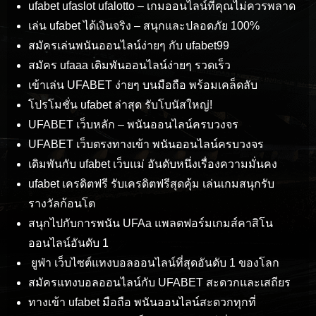
ufabet ufaslot ufalotto – เกมออนไลน์ที่คุณไม่ควรพลาด
เล่น ufabet ได้เงินจริง – สนุกและปลอดภัย 100%
สมัครเล่นพนันออนไลน์ง่ายๆ กับ ufabet99
สมัคร ufaaa เดิมพันออนไลน์ง่ายๆ รวดเร็ว
เข้าเล่น UFABET ง่ายๆ บนมือถือ พร้อมเคล็ดลับ
โปรโมชั่น ufabet ล่าสุด รับโบนัสใหญ่!
UFABET เว็บหลัก – พนันออนไลน์ครบวงจร
UFABET เว็บตรงทางเข้า พนันออนไลน์ครบวงจร
เดิมพันกับ ufabet เว็บแม่ อันดับหนึ่งเรื่องความมั่นคง
ufabet เครดิตฟรี รับเครดิตฟรีสุดคุ้ม เล่นเกมสนุกรับ
รางวัลก้อนโต
สนุกไปกับการพนัน UFAa แพลตฟอร์มเกมส์คาสิโน
ออนไลน์อันดับ 1
ยูฟ่า เว็บไซต์แทงบอลออนไลน์ที่สุดอันดับ 1 ของโลก
สมัครแทงบอลออนไลน์กับ UFABET สะดวกและเสถียร
ทางเข้า ufabet มือถือ พนันออนไลน์สะดวกทุกที่