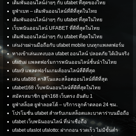
เดิมพันออนไลน์ง่ายๆ กับ ufabet ที่สุดของไทย
ยูฟ่าเบท – เดิมพันออนไลน์ที่ดีที่สุดในไทย
เดิมพันออนไลน์ง่ายๆ กับ ufabet ที่สุดในไทย
เว็บพนันออนไลน์ UFABET ที่ดีที่สุดในไทย
เดิมพันออนไลน์ง่ายๆ กับ ufabet ที่สุดในไทย
เล่นง่ายผ่านมือถือกับ ufabet mobile บนทุกแพลตฟอร์ม
ทางเข้าเล่นแทงบอล ufabet ออนไลน์ ปลอดภัย ได้เงินจริง
ufathai แพลตฟอร์มการพนันออนไลน์ชั้นนำในไทย
ufax9 แพลตฟอร์มเกมส์ออนไลน์ที่ดีที่สุด
เล่น ufa888 คาสิโนและสล็อตออนไลน์ที่ดีที่สุด
ufabet168 เว็บพนันออนไลน์ที่ดีที่สุดในไทย
สมัครสมาชิก ยูฟ่า168 เว็บตรง อันดับ 1
ยูฟ่าสล็อต ยูฟ่าลอตโต้ – บริการลูกค้าตลอด 24 ชม.
โปรโมชั่น ufabet สำหรับเกมสล็อตและบาคาร่าบนมือถือ
ufabet เว็บพนันออนไลน์ ที่น่าเชื่อถือ
ufabet ufaslot ufalotto: ฝากถอน รวดเร็ว ไม่มีขั้นต่ำ